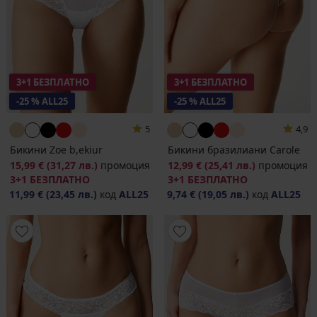
3+1 БЕЗПЛАТНО
3+1 БЕЗПЛАТНО
-25 % ALL25
-25 % ALL25
5
4,9
Бикини Zoe b,ekiur
Бикини бразилиани Carole
15,99 €
(31,27 лв.)
промоция
12,99 €
(25,41 лв.)
промоция
3+1 БЕЗПЛАТНО
3+1 БЕЗПЛАТНО
11,99 €
(23,45 лв.)
код
ALL25
9,74 €
(19,05 лв.)
код
ALL25