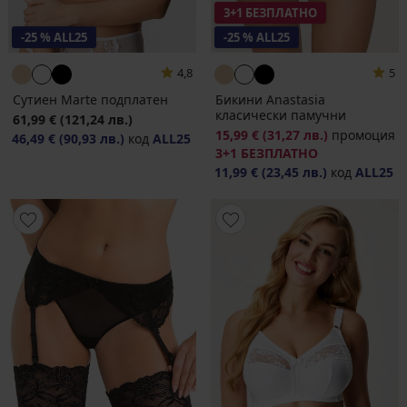
3+1 БЕЗПЛАТНО
-25 % ALL25
-25 % ALL25
4,8
5
Сутиен Marte подплатен
Бикини Anastasia
класически памучни
61,99 €
(121,24 лв.)
15,99 €
(31,27 лв.)
промоция
46,49 €
(90,93 лв.)
код
ALL25
3+1 БЕЗПЛАТНО
11,99 €
(23,45 лв.)
код
ALL25