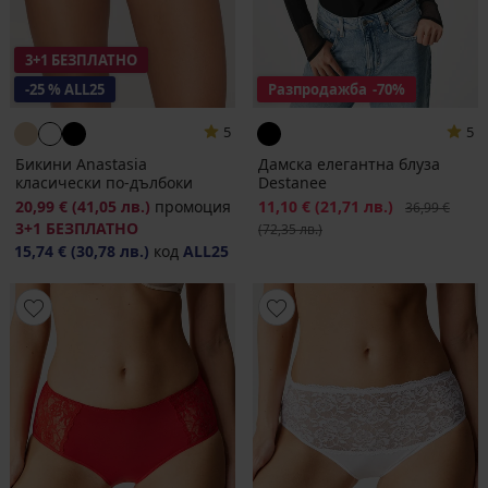
3+1 БЕЗПЛАТНО
-25 % ALL25
Разпродажба
-70%
5
5
Бикини Anastasia
Дамска елегантна блуза
класически по-дълбоки
Destanee
20,99 €
(41,05 лв.)
промоция
Намаление
11,10 €
(21,71 лв.)
Първоначалн
36,99 €
3+1 БЕЗПЛАТНО
(72,35 лв.)
15,74 €
(30,78 лв.)
код
ALL25