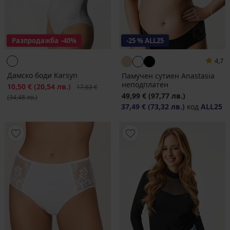
Разпродажба
-40%
-25 % ALL25
4,7
Дамско боди Karsyn
Памучен сутиен Anastasia
неподплатен
Намаление
10,50 €
(20,54 лв.)
Първоначална цена
17,63 €
49,99 €
(97,77 лв.)
(34,48 лв.)
37,49 €
(73,32 лв.)
код
ALL25