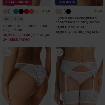
3+1 БЕЗПЛАТНО
-25 % ALL25
4,8
4,8
Сутиен Rikka неподплатен
BESTSELLER
протетичен за след мастек...
Бикини Helena класически
51,99 €
(101,68 лв.)
по-дълбоки
38,99 €
(76,26 лв.)
код
ALL25
16,99 €
(33,23 лв.)
промоция
3+1 БЕЗПЛАТНО