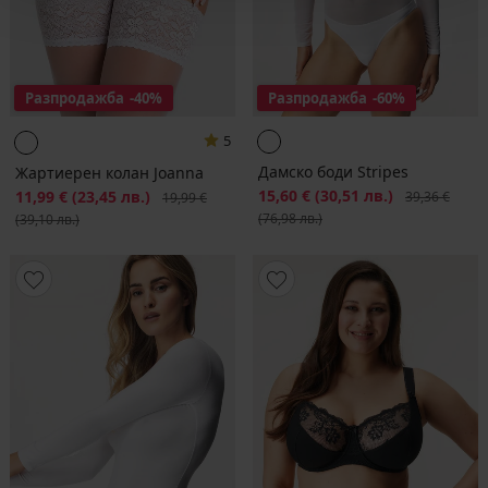
Разпродажба
-40%
Разпродажба
-60%
5
Дамско боди Stripes
Жартиерен колан Joanna
Намаление
15,60 €
(30,51 лв.)
Първоначалн
Намаление
11,99 €
(23,45 лв.)
Първоначална цена
39,36 €
19,99 €
(76,98 лв.)
(39,10 лв.)