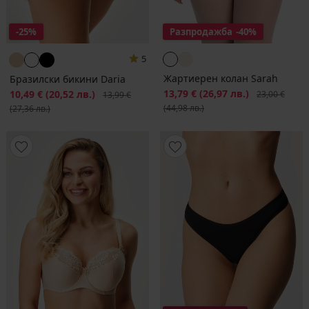
-25%
Разпродажба
-40%
5
Жартиерен колан Sarah
Бразилски бикини Daria
Намаление
13,79 €
(26,97 лв.)
Първоначалн
Намаление
10,49 €
(20,52 лв.)
Първоначална цена
23,00 €
13,99 €
(44,98 лв.)
(27,36 лв.)