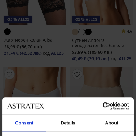
-25 % ALL25
-25 % ALL25
4,6
Жартиерен колан Alisa
Сутиен Andorra
неподплатен без банели
28,99 €
(56,70 лв.)
53,99 €
(105,60 лв.)
21,74 €
(42,52 лв.)
код
ALL25
40,49 €
(79,19 лв.)
код
ALL25
Consent
Details
About