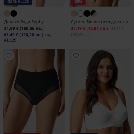
-25 % ALL25
-30%
Дамско боди Sophy
Сутиен Noemi неподплатен
81,99 €
(160,36 лв.)
Намаление
37,79 €
(73,91 лв.)
Първоначалн
53,99 €
61,49 €
(120,26 лв.)
код
(105,60 лв.)
ALL25