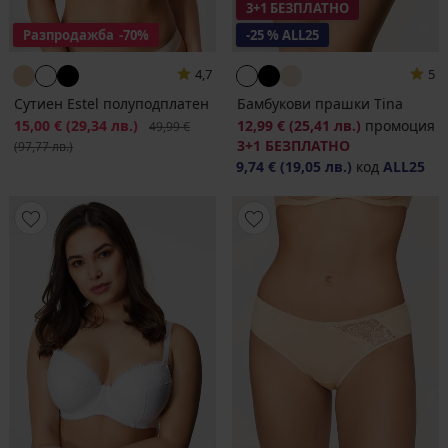
3+1 БЕЗПЛАТНО
Разпродажба
-70%
-25 % ALL25
4,7
5
Сутиен Estel полуподплатен
Бамбукови прашки Tina
Намаление
15,00 €
(29,34 лв.)
Първоначална цена
12,99 €
(25,41 лв.)
промоция
49,99 €
3+1 БЕЗПЛАТНО
(97,77 лв.)
9,74 €
(19,05 лв.)
код
ALL25