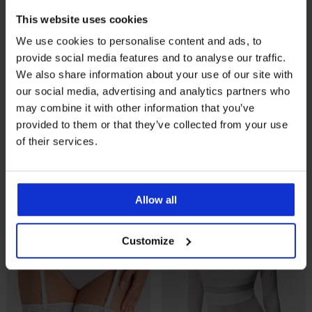
This website uses cookies
3+1 БЕЗПЛАТНО
3+1 БЕЗПЛАТНО
We use cookies to personalise content and ads, to
-25 % ALL25
-25 % ALL25
provide social media features and to analyse our traffic.
4,9
We also share information about your use of our site with
our social media, advertising and analytics partners who
Класически по-дълбоки
Бамбукови бикини Mona по-
бамбукови бикини Dita
дълбоки
may combine it with other information that you’ve
14,99 €
(29,32 лв.)
промоция
15,99 €
(31,27 лв.)
промоция
provided to them or that they’ve collected from your use
3+1 БЕЗПЛАТНО
3+1 БЕЗПЛАТНО
of their services.
11,24 €
(21,98 лв.)
код
ALL25
11,99 €
(23,45 лв.)
код
ALL25
Allow all
Customize