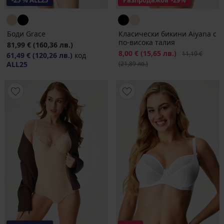
-25 % ALL25
Разпродажба
-29%
Боди Grace
Класически бикини Aiyana с
по-висока талия
81,99 €
(160,36 лв.)
Намаление
8,00 €
(15,65 лв.)
Първоначална
11,19 €
61,49 €
(120,26 лв.)
код
ALL25
(21,89 лв.)