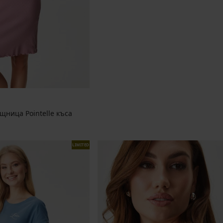
щница Pointelle къса
LIMITED