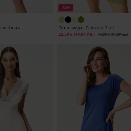
-50%
imal къса
Сет от модал Cabo къс 2 в 1
Намаление
22,50 €
(44,01 лв.)
Първоначална цена
44,99 €
(87,99 лв.)