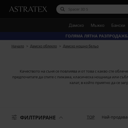
Дамско
Мъжко
Бански
ГОЛЯМА ЛЯТНА РАЗПРОДАЖБ
Начало
Дамско облекло
Дамско нощно бельо
Качеството на съня се повлиява и от това с какво сте обл
предпочитате да спите с пижама, класическа нощница или съб
халат, в който приятно да се за
ФИЛТРИРАНЕ
TOP
Най-продава