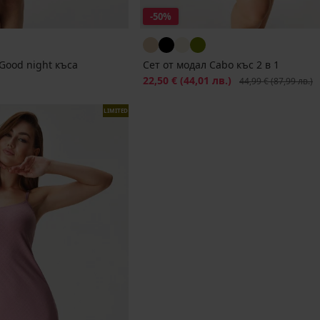
-50%
ood night къса
Сет от модал Cabo къс 2 в 1
Намаление
22,50 €
(44,01 лв.)
Първоначална цена
44,99 €
(87,99 лв.)
LIMITED