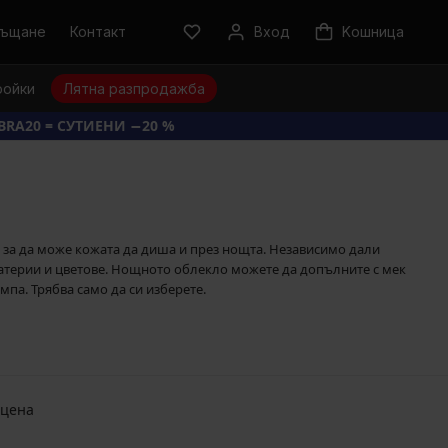
ръщане
Контакт
Вход
Kошница
ройки
Лятна разпродажба
BRA20 = СУТИЕНИ −20 %
, за да може кожата да диша и през нощта. Независимо дали
атерии и цветове. Нощното облекло можете да допълните с мек
мпа. Трябва само да си изберете.
 цена