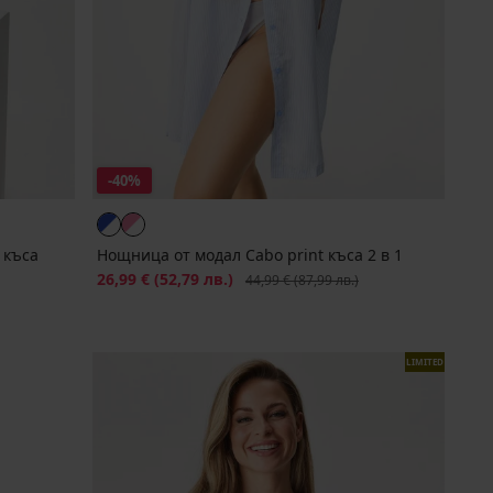
-40%
 къса
Нощница от модал Cabo print къса 2 в 1
Намаление
26,99 €
(52,79 лв.)
Първоначална цена
44,99 €
(87,99 лв.)
LIMITED