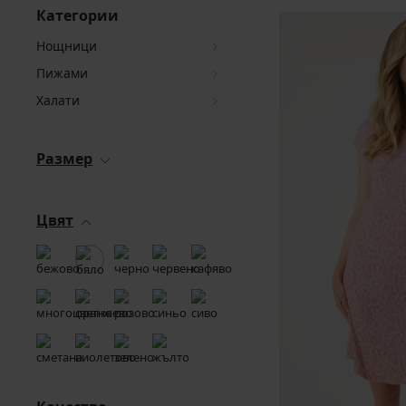
Категории
Hощници
Пижами
Халати
Размер
Цвят