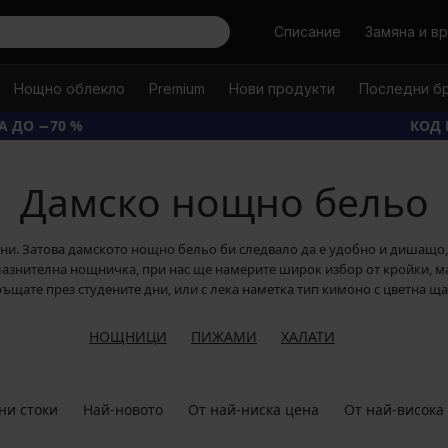
Търси
Списание
Замяна и в
Нощно облекло
Premium
Нови продукти
Последни б
А ДО −70 %
КОД 
Дамско нощно бельо
ечени. Затова дамското нощно бельо би следвало да е удобно и дишащо
лазнителна нощничка, при нас ще намерите широк избор от кройки, м
гръщате през студените дни, или с лека наметка тип кимоно с цветна ща
HОЩНИЦИ
ПИЖАМИ
ХАЛАТИ
ни стоки
Най-новото
От най-ниска цена
От най-висока