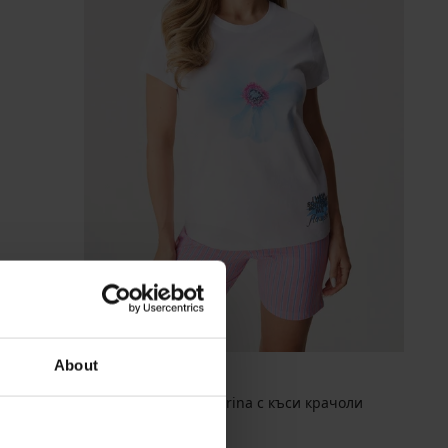
About
Дамска пижама Sabrina с къси крачоли
35,99 €
(70,39 лв.)