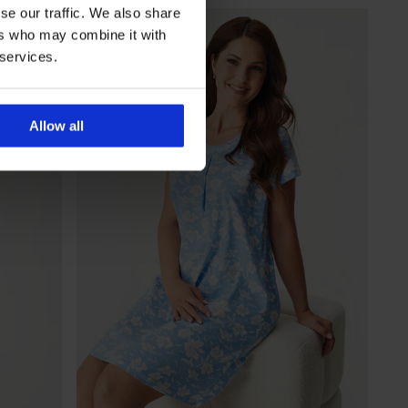
se our traffic. We also share
LIMITED
ers who may combine it with
 services.
Allow all