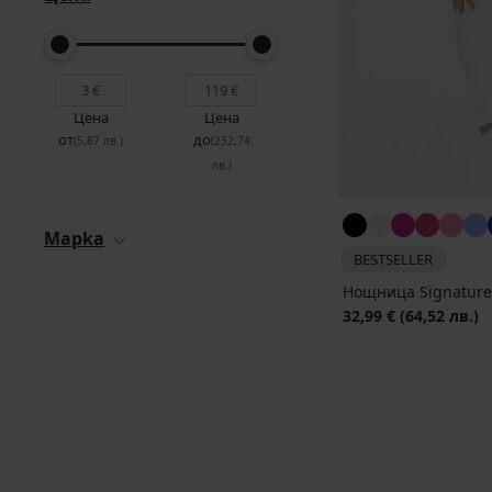
Цена
Цена
от
до
(5,87 лв.)
(232,74
лв.)
Mapka
BESTSELLER
Нощница Signature 
32,99 €
(64,52 лв.)