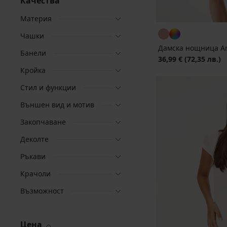
Качества
Материя
Чашки
Дамска нощница An
Банели
36,99 €
(72,35 лв.)
Кройка
Стил и функции
Външен вид и мотив
Закопчаване
Деколте
Ръкави
Крачоли
Възможност
Цена