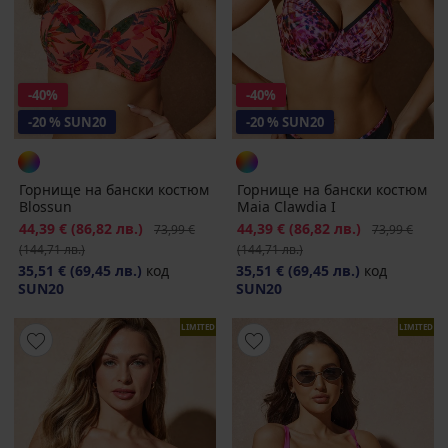
-40%
-40%
-20 % SUN20
-20 % SUN20
Горнище на бански костюм
Горнище на бански костюм
Blossun
Maia Clawdia I
Намаление
44,39 €
(86,82 лв.)
Първоначална цена
Намаление
44,39 €
(86,82 лв.)
Първоначалн
73,99 €
73,99 €
(144,71 лв.)
(144,71 лв.)
35,51 €
(69,45 лв.)
код
35,51 €
(69,45 лв.)
код
SUN20
SUN20
LIMITED
LIMITED