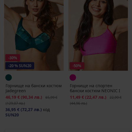
-30%
-20 % SUN20
-50%
Горнище на бански костюм
Горнище на спортен
Jadegreen
бански костюм NEONIC I
Намаление
46,19 €
(90,34 лв.)
Първоначална цена
Намаление
11,49 €
(22,47 лв.)
Първоначалн
65,99 €
22,99 €
(129,07 лв.)
(44,96 лв.)
36,95 €
(72,27 лв.)
код
SUN20