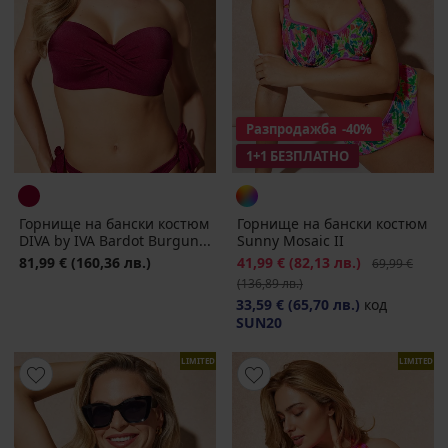
Разпродажба
-40%
1+1 БЕЗПЛАТНО
Горнище на бански костюм
Горнище на бански костюм
DIVA by IVA Bardot Burgun...
Sunny Mosaic II
81,99 €
(160,36 лв.)
Намаление
41,99 €
(82,13 лв.)
Първоначалн
69,99 €
(136,89 лв.)
33,59 €
(65,70 лв.)
код
SUN20
LIMITED
LIMITED