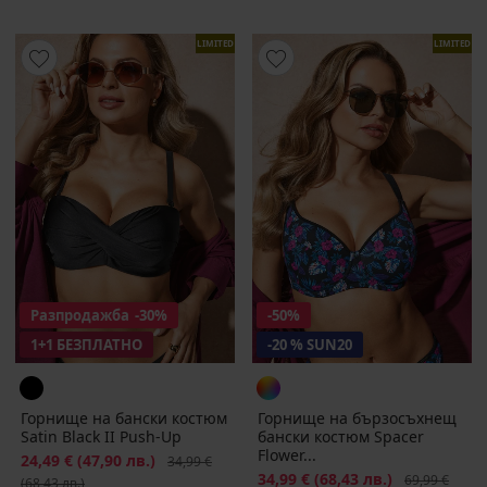
LIMITED
LIMITED
Разпродажба
-30%
-50%
1+1 БЕЗПЛАТНО
-20 % SUN20
Горнище на бански костюм
Горнище на бързосъхнещ
Satin Black II Push-Up
бански костюм Spacer
Flower...
Намаление
24,49 €
(47,90 лв.)
Първоначална цена
34,99 €
Намаление
34,99 €
(68,43 лв.)
Първоначалн
69,99 €
(68,43 лв.)