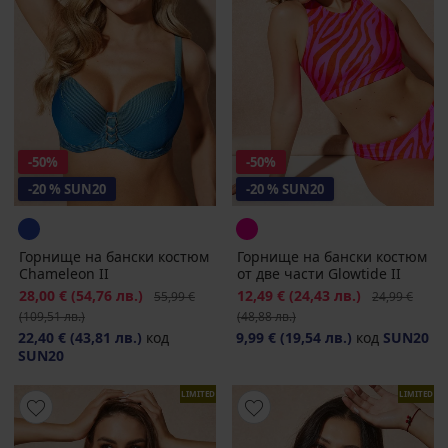
-50%
-50%
-20 % SUN20
-20 % SUN20
Горнище на бански костюм
Горнище на бански костюм
Chameleon II
от две части Glowtide II
Намаление
28,00 €
(54,76 лв.)
Първоначална цена
Намаление
12,49 €
(24,43 лв.)
Първоначалн
55,99 €
24,99 €
(109,51 лв.)
(48,88 лв.)
22,40 €
(43,81 лв.)
код
9,99 €
(19,54 лв.)
код
SUN20
SUN20
LIMITED
LIMITED