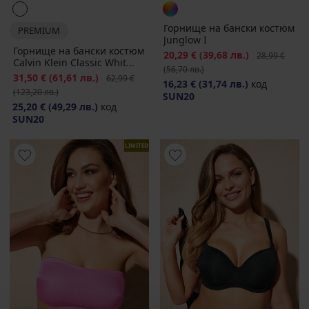
Горнище на бански костюм
PREMIUM
Junglow I
Горнище на бански костюм
Намаление
20,29 €
(39,68 лв.)
Първоначалн
28,99 €
Calvin Klein Classic Whit...
(56,70 лв.)
Намаление
31,50 €
(61,61 лв.)
Първоначална цена
62,99 €
16,23 €
(31,74 лв.)
код
(123,20 лв.)
SUN20
25,20 €
(49,29 лв.)
код
SUN20
LIMITED