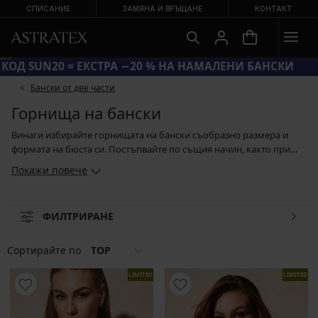
СПИСАНИЕ
ЗАМЯНА И ВРЪЩАНЕ
КОНТАКТ
КОД SUN20 = ЕКСТРА −20 % НА НАМАЛЕНИ БАНСКИ
Бански от две части
Горнища на бански
Винаги избирайте горнищата на бански съобразно размера и
формата на бюста си. Постъпвайте по същия начин, както при
избора на сутиен. Ако имате своята любима кройка, гарантирано
Покажи повече
ще я намерите в асортимента ни с бански. По-големия бюст
изисква по-затворена кройка на чашките и опорна странична
част, евентуално и подсилващи банели. За притежателките на по-
ФИЛТРИРАНЕ
малък бюст е подходящ асортиментът от Push-Up модели или
горнище, които оптически увеличават бюста. Ако обичате
слънчевите бани, обърнете внимание на презрамките, които
Сортирайте по
TOP
трябва поне от едната страна да могат да се откопчават.
LIMITED
LIMITED