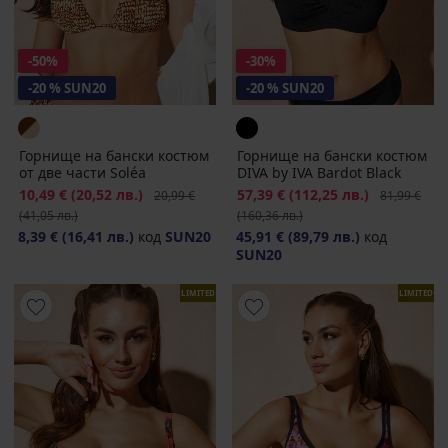
-50%
-30%
-20 % SUN20
-20 % SUN20
Горнище на бански костюм
Горнище на бански костюм
от две части Soléa
DIVA by IVA Bardot Black
Намаление
10,49 €
(20,52 лв.)
Първоначална цена
Намаление
57,39 €
(112,25 лв.)
Първоначал
20,99 €
81,99 €
(41,05 лв.)
(160,36 лв.)
8,39 €
(16,41 лв.)
код
SUN20
45,91 €
(89,79 лв.)
код
SUN20
LIMITED
LIMITED