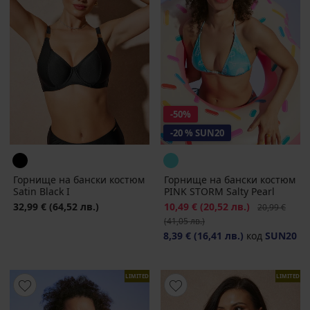
-50%
-20 % SUN20
Горнище на бански костюм
Горнище на бански костюм
Satin Black I
PINK STORM Salty Pearl
32,99 €
(64,52 лв.)
Намаление
10,49 €
(20,52 лв.)
Първоначалн
20,99 €
(41,05 лв.)
8,39 €
(16,41 лв.)
код
SUN20
LIMITED
LIMITED