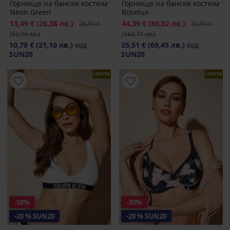
Горнище на бански костюм
Горнище на бански костюм
Neon Green
Roselux
Намаление
13,49 €
(26,38 лв.)
Първоначална цена
Намаление
44,39 €
(86,82 лв.)
Първоначалн
26,99 €
73,99 €
(52,79 лв.)
(144,71 лв.)
10,79 €
(21,10 лв.)
код
35,51 €
(69,45 лв.)
код
SUN20
SUN20
LIMITED
LIMITED
-50%
-30%
-20 % SUN20
-20 % SUN20