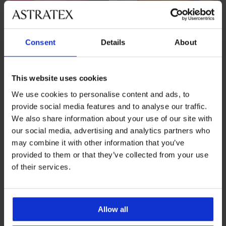
-30%
-20 % SUN20
4,6
Consent
Details
About
Горнище на бански костюм
Горнище на бързосъхнещ
DIVA by IVA Babydoll
бански костюм Spacer 3D
Breeze...
Намаление
46,19 €
(90,34 лв.)
Първоначална цена
65,99 €
This website uses cookies
59,99 €
(117,33 лв.)
(129,07 лв.)
We use cookies to personalise content and ads, to
36,95 €
(72,27 лв.)
код
SUN20
provide social media features and to analyse our traffic.
We also share information about your use of our site with
LIMITED
LIMITED
our social media, advertising and analytics partners who
may combine it with other information that you’ve
provided to them or that they’ve collected from your use
of their services.
Allow all