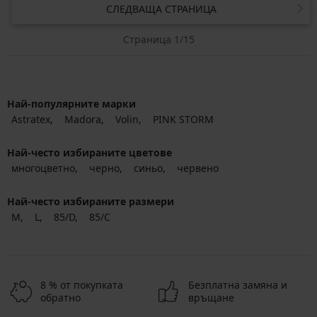
СЛЕДВАЩА СТРАНИЦА
Страница 1/15
Най-популярните марки
Astratex
Madora
Volin
PINK STORM
Най-често избираните цветове
многоцветно
черно
синьо
червено
Най-често избираните размери
M
L
85/D
85/C
8 % от покупката
Безплатна замяна и
обратно
връщане