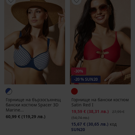
-30%
-20 % SUN20
Горнище на бързосъхнещ
Горнище на бански костюм
бански костюм Spacer 3D
Satin Red I
Marine...
Намаление
19,59 €
(38,31 лв.)
Първоначалн
27,99 €
60,99 €
(119,29 лв.)
(54,74 лв.)
15,67 €
(30,65 лв.)
код
SUN20