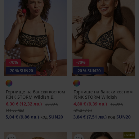
-70%
-70%
-20 % SUN20
-20 % SUN20
Горнище на бански костюм
Горнище на бански костюм
PINK STORM Wildish II
PINK STORM Wildish
Намаление
6,30 €
(12,32 лв.)
Първоначална цена
Намаление
4,80 €
(9,39 лв.)
Първоначална ц
20,99 €
15,99 €
(41,05 лв.)
(31,27 лв.)
5,04 €
(9,86 лв.)
код
SUN20
3,84 €
(7,51 лв.)
код
SUN20
LIMITED