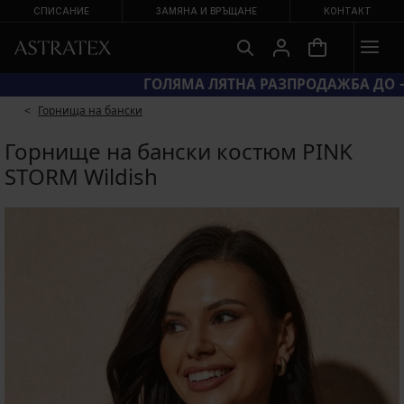
СПИСАНИЕ
ЗАМЯНА И ВРЪЩАНЕ
КОНТАКТ
КОД BRA20 = СУТИЕНИ −20 %
Горнища на бански
Горнище на бански костюм PINK
STORM Wildish