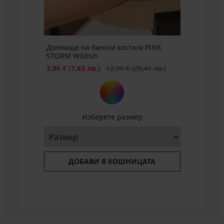
(177,96
лв.)
лв.)
Долнище на бански костюм PINK
STORM Wildish
Намаление
Първоначална цена
3,90 €
(7,63 лв.)
12,99 €
(25,41 лв.)
Изберете размер
ДОБАВИ В КОШНИЦАТА