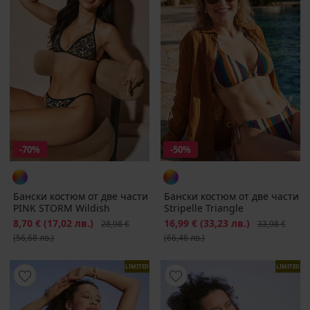
-70%
-50%
Бански костюм от две части
Бански костюм от две части
PINK STORM Wildish
Stripelle Triangle
Намаление
8,70 €
(17,02 лв.)
Първоначална цена
Намаление
16,99 €
(33,23 лв.)
Първоначалн
28,98 €
33,98 €
(56,68 лв.)
(66,46 лв.)
LIMITED
LIMITED