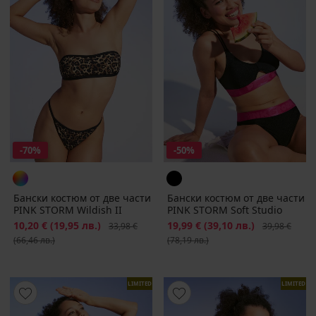
-70%
-50%
Бански костюм от две части
Бански костюм от две части
PINK STORM Wildish II
PINK STORM Soft Studio
Намаление
10,20 €
(19,95 лв.)
Първоначална цена
Намаление
19,99 €
(39,10 лв.)
Първоначалн
33,98 €
39,98 €
(66,46 лв.)
(78,19 лв.)
LIMITED
LIMITED