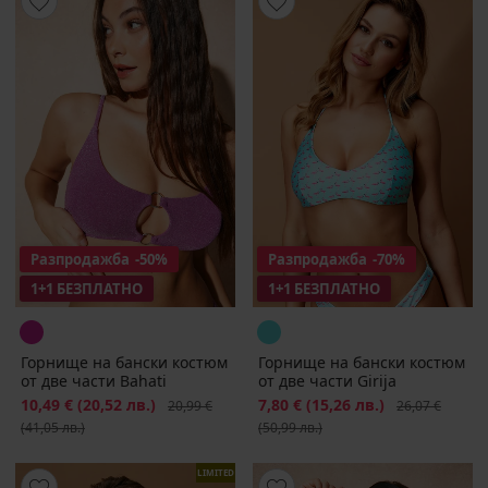
Разпродажба
-50%
Разпродажба
-70%
1+1 БЕЗПЛАТНО
1+1 БЕЗПЛАТНО
Горнище на бански костюм
Горнище на бански костюм
от две части Bahati
от две части Girija
Намаление
10,49 €
(20,52 лв.)
Първоначална цена
Намаление
7,80 €
(15,26 лв.)
Първоначална
20,99 €
26,07 €
(41,05 лв.)
(50,99 лв.)
LIMITED