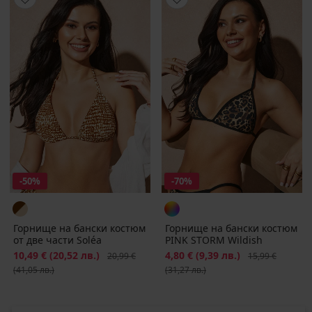
-50%
-70%
Горнище на бански костюм
Горнище на бански костюм
от две части Soléa
PINK STORM Wildish
Намаление
10,49 €
(20,52 лв.)
Първоначална цена
Намаление
4,80 €
(9,39 лв.)
Първоначална ц
20,99 €
15,99 €
(41,05 лв.)
(31,27 лв.)