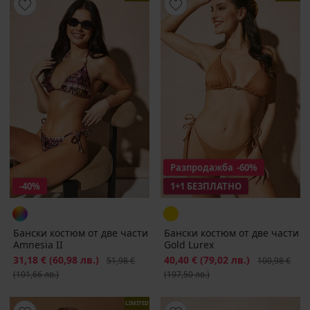
Разпродажба
-60%
-40%
1+1 БЕЗПЛАТНО
Бански костюм от две части
Бански костюм от две части
Amnesia II
Gold Lurex
Намаление
31,18 €
(60,98 лв.)
Първоначална цена
Намаление
40,40 €
(79,02 лв.)
Първоначалн
51,98 €
100,98 €
(101,66 лв.)
(197,50 лв.)
LIMITED