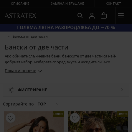
СПИСАНИЕ
ЗАМЯНА И ВРЪЩАНЕ
КОНТАКТ
КОД BRA20 = СУТИЕНИ −20 %
Бански от две части
Бански от две части
Ако обичате слънчевите бани, банските от две части са най-
добрият избор. Изберете според вкуса и нуждите си. Ако
копнеете за по-голям обем, изберете Push-Up бански от две
Покажи повече
части. Гарантира Ви великолепно деколте. Имате по-голям бюст
или пък сте с пищни форми? В такъв случай се насочете към
банските от две части за по-пищни дами. Техните чашки са
ФИЛТРИРАНЕ
създадени така, че да осигуряват надеждна опора на големия
бюст и след намокряне. При долнищата можете да избирате сред
класически модели с по-висока или по-ниска талия, долнища с
Сортирайте по
TOP
връзки, бразилски долнища и прашки.
LIMITED
LIMITED