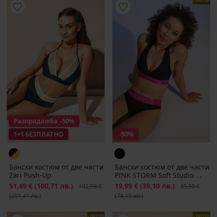
Разпродажба
-50%
1+1 БЕЗПЛАТНО
-50%
Бански костюм от две части
Бански костюм от две части
Zаri Push-Up
PINK STORM Soft Studio ...
Намаление
51,49 €
(100,71 лв.)
Първоначална цена
Намаление
19,99 €
(39,10 лв.)
Първоначалн
102,98 €
39,98 €
(201,41 лв.)
(78,19 лв.)
LIMITED
LIMITED