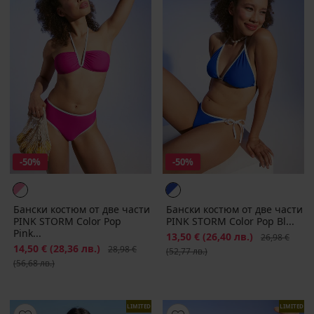
-50%
-50%
Бански костюм от две части
Бански костюм от две части
PINK STORM Color Pop
PINK STORM Color Pop Bl...
Pink...
Намаление
13,50 €
(26,40 лв.)
Първоначалн
26,98 €
Намаление
14,50 €
(28,36 лв.)
Първоначална цена
28,98 €
(52,77 лв.)
(56,68 лв.)
LIMITED
LIMITED