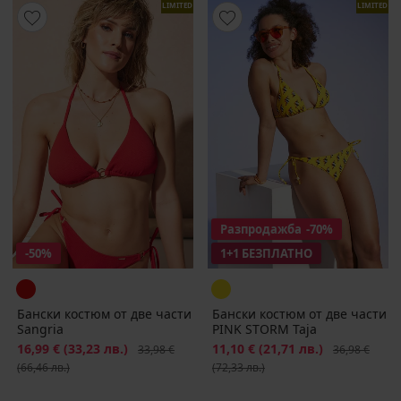
LIMITED
LIMITED
Разпродажба
-70%
-50%
1+1 БЕЗПЛАТНО
Бански костюм от две части
Бански костюм от две части
Sangria
PINK STORM Tajа
Намаление
16,99 €
(33,23 лв.)
Първоначална цена
Намаление
11,10 €
(21,71 лв.)
Първоначалн
33,98 €
36,98 €
(66,46 лв.)
(72,33 лв.)