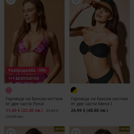
Разпродажба
-70%
1+1 БЕЗПЛАТНО
Горнище на бански костюм
Горнище на бански костюм
от две части Floral
от две части Mene I
Намаление
11,40 €
(22,30 лв.)
Първоначална цена
24,99 €
(48,88 лв.)
37,83 €
(73,99 лв.)
LIMITED
LIMITED