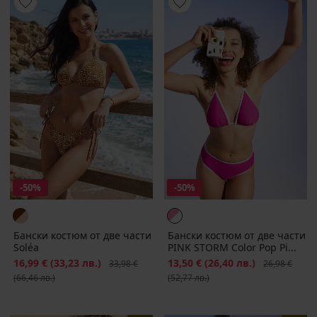
-50%
-50%
Бански костюм от две части
Бански костюм от две части
Soléa
PINK STORM Color Pop Pi...
Намаление
16,99 €
(33,23 лв.)
Първоначална цена
Намаление
13,50 €
(26,40 лв.)
Първоначалн
33,98 €
26,98 €
(66,46 лв.)
(52,77 лв.)