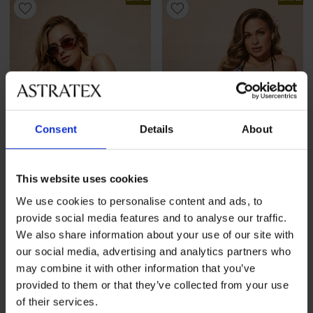
Consent
Details
About
Разпродажба
-50%
Разпродажба
-50%
This website uses cookies
1+1 БЕЗПЛАТНО
1+1 БЕЗПЛАТНО
We use cookies to personalise content and ads, to
provide social media features and to analyse our traffic.
We also share information about your use of our site with
Бански костюм от две части
Бански костюм от две части
Abeba II
Shiny Flоwers
our social media, advertising and analytics partners who
Намаление
16,49 €
(32,25 лв.)
Първоначална цена
Намаление
51,00 €
(99,75 лв.)
Първоначалн
32,98 €
101,98 €
may combine it with other information that you’ve
(64,50 лв.)
(199,46 лв.)
provided to them or that they’ve collected from your use
of their services.
LIMITED
LIMITED