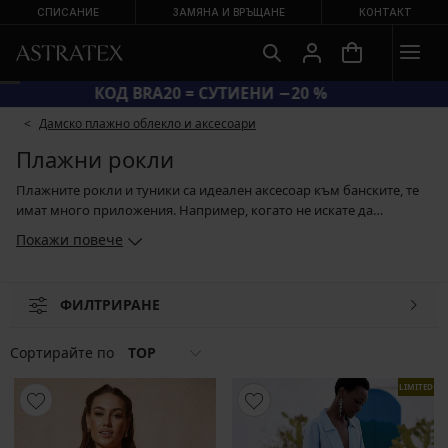
СПИСАНИЕ
ЗАМЯНА И ВРЪЩАНЕ
КОНТАКТ
КОД BRA20 = СУТИЕНИ −20 %
Дамско плажно облекло и аксесоари
Плажни рокли
Плажните рокли и туники са идеален аксесоар към банските, те
имат много приложения. Например, когато не искате да
изгорите или пък да вървите по плажа само по бански. Плажните
Покажи повече
рокли за пищни форми успешно ще скрият някое и друго кило. В
случай на необходимост, могат да послужат като практична
съблекалня. Колекцията от бански предлага луксозни плажни
ФИЛТРИРАНЕ
рокли в същия дизайн като банските. Ако заложите на
универсалното бяло, в него ще се открои великолепно тена Ви.
Сортирайте по
TOP
LIMITED