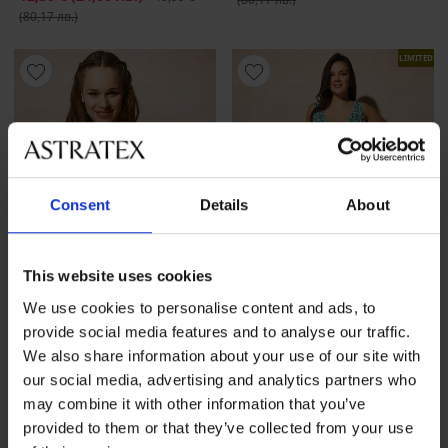
(80,17 лв.)
LIMITED
Consent
Details
About
This website uses cookies
Разпродажба
-50%
Разпродажба
-50%
We use cookies to personalise content and ads, to
provide social media features and to analyse our traffic.
1+1 БЕЗПЛАТНО
1+1 БЕЗПЛАТНО
We also share information about your use of our site with
our social media, advertising and analytics partners who
Плажна рокля Amachi II
Плажна рокля Aina
may combine it with other information that you’ve
Намаление
16,50 €
(32,27 лв.)
Първоначална цена
Намаление
27,00 €
(52,81 лв.)
Първоначалн
32,99 €
53,99 €
provided to them or that they’ve collected from your use
(64,52 лв.)
(105,60 лв.)