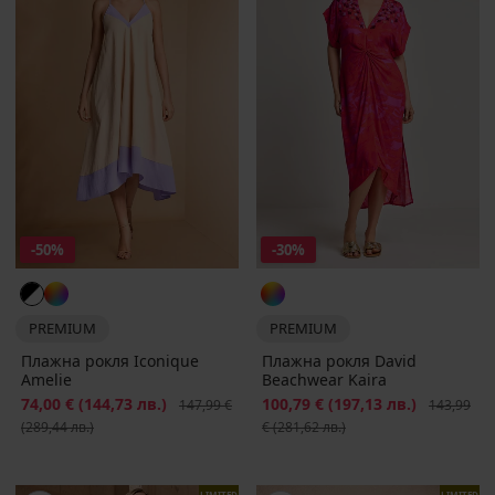
-50%
-30%
PREMIUM
PREMIUM
Плажна рокля Iconique
Плажна рокля David
Amelie
Beachwear Kaira
Намаление
74,00 €
(144,73 лв.)
Първоначална цена
Намаление
100,79 €
(197,13 лв.)
Първонача
147,99 €
143,99
(289,44 лв.)
€
(281,62 лв.)
LIMITED
LIMITED