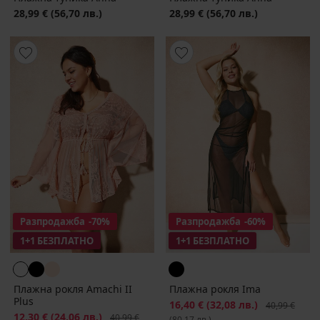
28,99 €
(56,70 лв.)
28,99 €
(56,70 лв.)
Разпродажба
-70%
Разпродажба
-60%
1+1 БЕЗПЛАТНО
1+1 БЕЗПЛАТНО
Плажна рокля Amachi II
Плажна рокля Ima
Plus
Намаление
16,40 €
(32,08 лв.)
Първоначалн
40,99 €
Намаление
12,30 €
(24,06 лв.)
Първоначална цена
40,99 €
(80,17 лв.)