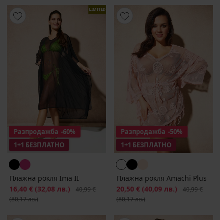
LIMITED
Разпродажба
-60%
Разпродажба
-50%
1+1 БЕЗПЛАТНО
1+1 БЕЗПЛАТНО
Плажна рокля Ima II
Плажна рокля Amachi Plus
Намаление
16,40 €
(32,08 лв.)
Първоначална цена
Намаление
20,50 €
(40,09 лв.)
Първоначалн
40,99 €
40,99 €
(80,17 лв.)
(80,17 лв.)