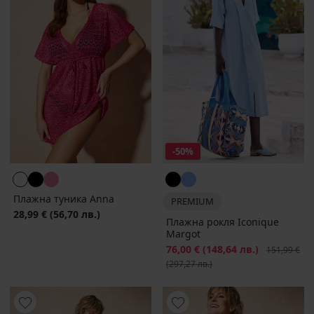
-50%
Плажна туника Anna
PREMIUM
28,99 €
(56,70 лв.)
Плажна рокля Iconique
Margot
Намаление
76,00 €
(148,64 лв.)
Първоначал
151,99 €
(297,27 лв.)