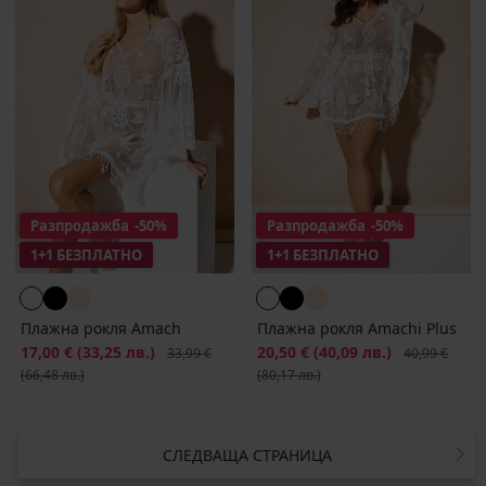
Разпродажба
-50%
Разпродажба
-50%
1+1 БЕЗПЛАТНО
1+1 БЕЗПЛАТНО
Плажна рокля Amach
Плажна рокля Amachi Plus
Намаление
17,00 €
(33,25 лв.)
Първоначална цена
Намаление
20,50 €
(40,09 лв.)
Първоначалн
33,99 €
40,99 €
(66,48 лв.)
(80,17 лв.)
СЛЕДВАЩА СТРАНИЦА