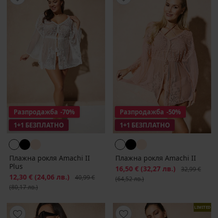
Разпродажба
-70%
Разпродажба
-50%
1+1 БЕЗПЛАТНО
1+1 БЕЗПЛАТНО
Плажна рокля Amachi II
Плажна рокля Amachi II
Plus
Намаление
16,50 €
(32,27 лв.)
Първоначалн
32,99 €
Намаление
12,30 €
(24,06 лв.)
Първоначална цена
40,99 €
(64,52 лв.)
(80,17 лв.)
LIMITED