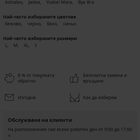
Astratex
Jadea
Ysabel Mora
Bye Bra
Най-често избираните цветове
бежово
черно
бяло
синьо
Най-често избираните размери
L
M
XL
S
8 % от покупката
Безплатна замяна и
обратно
връщане
Изгодна
Как да изберем
Обслужване на клиенти
На разположение сме всеки работен ден от 9:00 до 17:00
ч