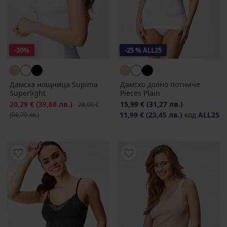
-30%
-25 % ALL25
Дамска нощница Supima
Дамско долно потниче
Superlight
Pieces Plain
Намаление
20,29 €
(39,68 лв.)
Първоначална цена
15,99 €
(31,27 лв.)
28,99 €
11,99 €
(23,45 лв.)
код
ALL25
(56,70 лв.)