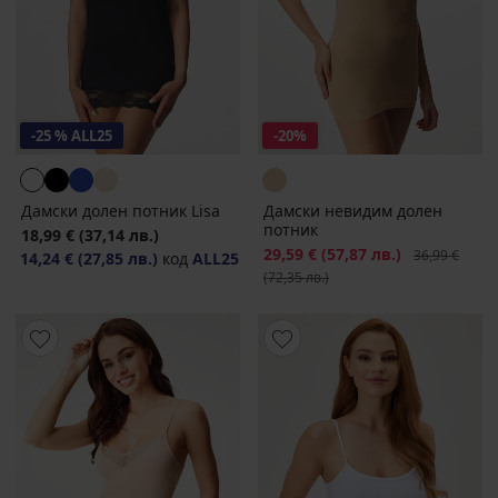
-25 % ALL25
-20%
Дамски долен потник Lisa
Дамски невидим долен
потник
18,99 €
(37,14 лв.)
Намаление
29,59 €
(57,87 лв.)
Първоначалн
36,99 €
14,24 €
(27,85 лв.)
код
ALL25
(72,35 лв.)