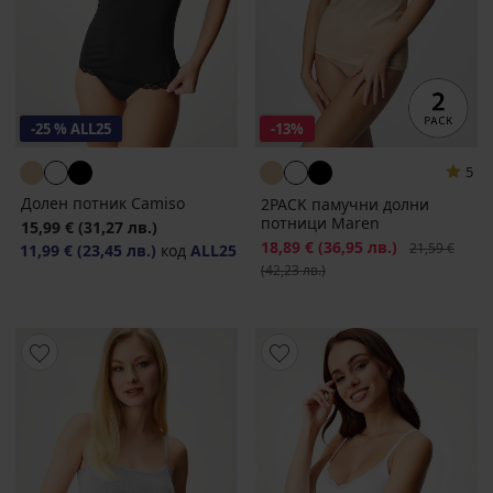
-25 % ALL25
-13%
5
Долен потник Camiso
2PACK памучни долни
потници Maren
15,99 €
(31,27 лв.)
Намаление
18,89 €
(36,95 лв.)
Първоначалн
21,59 €
11,99 €
(23,45 лв.)
код
ALL25
(42,23 лв.)