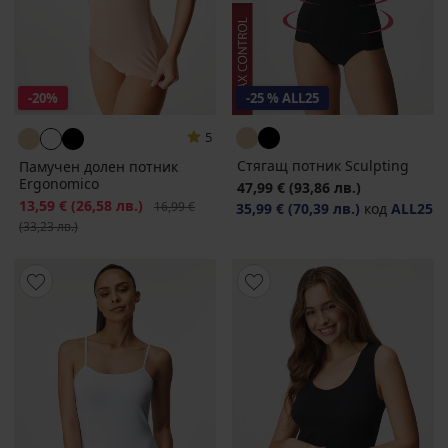
-20%
-25 % ALL25
5
Стягащ потник Sculpting
Памучен долен потник
Ergonomico
47,99 €
(93,86 лв.)
Намаление
13,59 €
(26,58 лв.)
Първоначална цена
16,99 €
35,99 €
(70,39 лв.)
код
ALL25
(33,23 лв.)