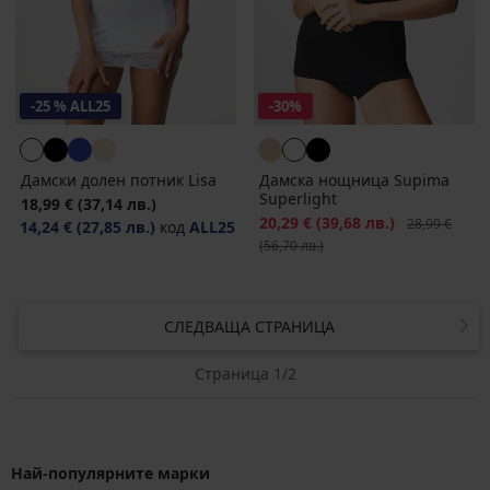
-25 % ALL25
-30%
Дамски долен потник Lisa
Дамска нощница Supima
Superlight
18,99 €
(37,14 лв.)
Намаление
20,29 €
(39,68 лв.)
Първоначалн
28,99 €
14,24 €
(27,85 лв.)
код
ALL25
(56,70 лв.)
СЛЕДВАЩА СТРАНИЦА
Страница 1/2
Най-популярните марки