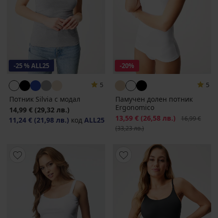
-25 % ALL25
-20%
5
5
Потник Silvia с модал
Памучен долен потник
Ergonomico
14,99 €
(29,32 лв.)
Намаление
13,59 €
(26,58 лв.)
Първоначалн
16,99 €
11,24 €
(21,98 лв.)
код
ALL25
(33,23 лв.)