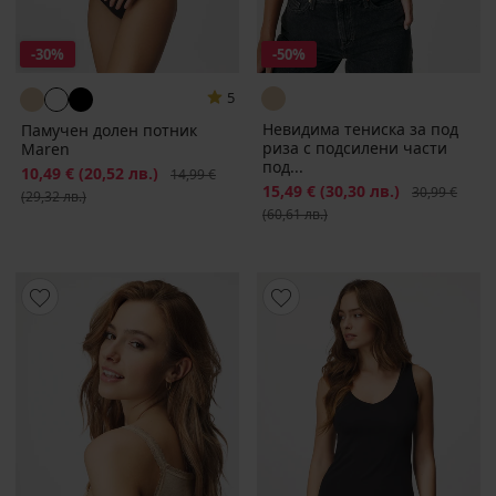
-30%
-50%
5
Невидима тениска за под
Памучен долен потник
риза с подсилени части
Maren
под...
Намаление
10,49 €
(20,52 лв.)
Първоначална цена
14,99 €
Намаление
15,49 €
(30,30 лв.)
Първоначалн
30,99 €
(29,32 лв.)
(60,61 лв.)