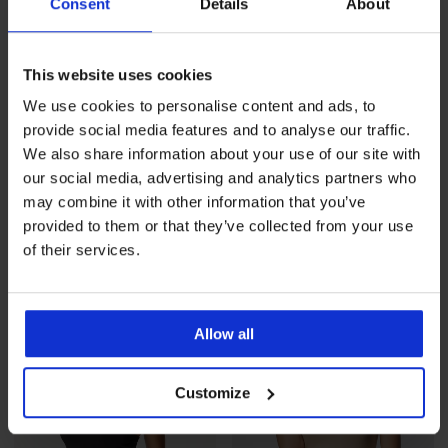
Consent
Details
About
This website uses cookies
We use cookies to personalise content and ads, to
provide social media features and to analyse our traffic.
-25 % ALL25
Разпродажба
-70%
We also share information about your use of our site with
our social media, advertising and analytics partners who
Дамски долен потник Lisa
2PACK памучна нощница
may combine it with other information that you’ve
Angel
18,99 €
(37,14 лв.)
provided to them or that they’ve collected from your use
Намаление
8,70 €
(17,02 лв.)
Първоначална
28,99 €
14,24 €
(27,85 лв.)
код
ALL25
of their services.
(56,70 лв.)
Allow all
Customize