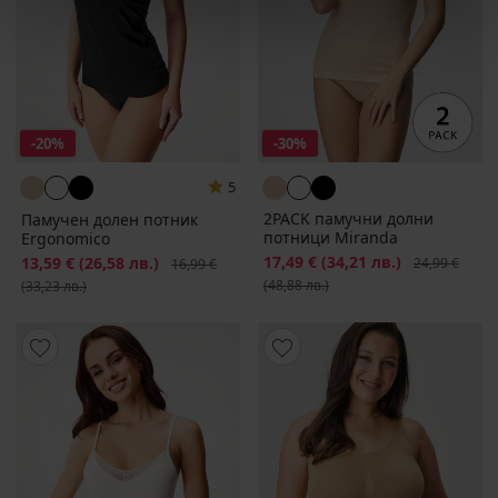
-20%
-30%
5
2PACK памучни долни
Памучен долен потник
потници Miranda
Ergonomico
Намаление
17,49 €
(34,21 лв.)
Първоначалн
Намаление
13,59 €
(26,58 лв.)
Първоначална цена
24,99 €
16,99 €
(48,88 лв.)
(33,23 лв.)