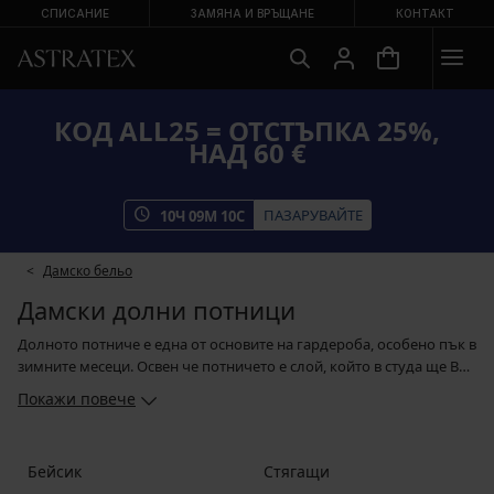
СПИСАНИЕ
ЗАМЯНА И ВРЪЩАНЕ
КОНТАКТ
КОД ALL25 = ОТСТЪПКА 25%,
НАД 60 €
ПАЗАРУВАЙТЕ
10
Ч
09
М
09
С
Дамско бельо
Дамски долни потници
Долното потниче е една от основите на гардероба, особено пък в
зимните месеци. Освен че потничето е слой, който в студа ще Ви
предпази от настинка, то има и други предимства. Например
Покажи повече
оформящ ефект, който ще Ви помогне да изваете фигурата си.
Освен стягащи потничета в асортимента ни ще намерите и
съблазнителни дантелени модели, които не се налага да криете
Бейсик
Стягащи
под облеклото, удобни безшевни модели или потничета за жени