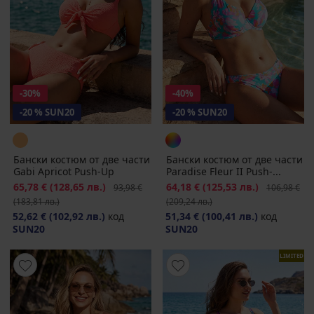
-30%
-40%
-20 % SUN20
-20 % SUN20
Бански костюм от две части
Бански костюм от две части
Gabi Apricot Push-Up
Paradise Fleur II Push-...
Намаление
65,78 €
(128,65 лв.)
Първоначална цена
Намаление
64,18 €
(125,53 лв.)
Първоначал
93,98 €
106,98 €
(183,81 лв.)
(209,24 лв.)
52,62 €
(102,92 лв.)
код
51,34 €
(100,41 лв.)
код
SUN20
SUN20
LIMITED