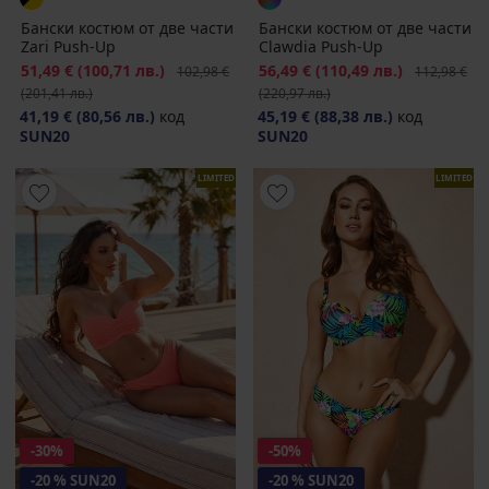
Бански костюм от две части
Бански костюм от две части
Zаri Push-Up
Clawdia Push-Up
Намаление
51,49 €
(100,71 лв.)
Първоначална цена
Намаление
56,49 €
(110,49 лв.)
Първоначал
102,98 €
112,98 €
(201,41 лв.)
(220,97 лв.)
41,19 €
(80,56 лв.)
код
45,19 €
(88,38 лв.)
код
SUN20
SUN20
LIMITED
LIMITED
-30%
-50%
-20 % SUN20
-20 % SUN20