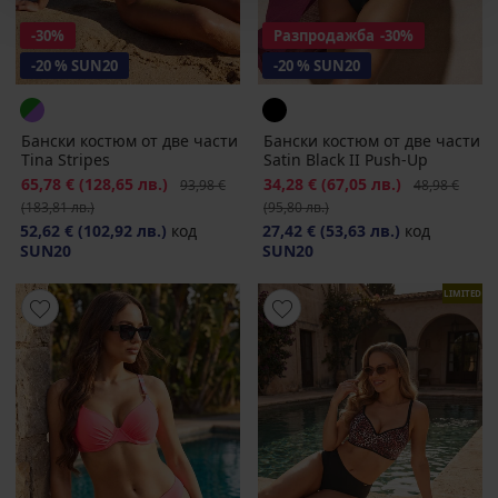
-30%
Разпродажба
-30%
-20 % SUN20
-20 % SUN20
Бански костюм от две части
Бански костюм от две части
Tina Stripes
Satin Black II Push-Up
Намаление
65,78 €
(128,65 лв.)
Първоначална цена
Намаление
34,28 €
(67,05 лв.)
Първоначалн
93,98 €
48,98 €
(183,81 лв.)
(95,80 лв.)
52,62 €
(102,92 лв.)
код
27,42 €
(53,63 лв.)
код
SUN20
SUN20
LIMITED