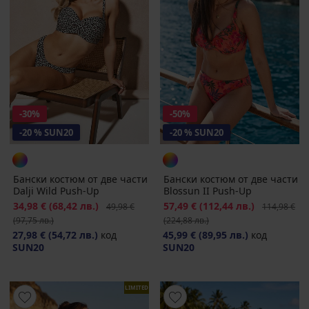
-30%
-50%
-20 % SUN20
-20 % SUN20
Бански костюм от две части
Бански костюм от две части
Dalji Wild Push-Up
Blossun II Push-Up
Намаление
34,98 €
(68,42 лв.)
Първоначална цена
Намаление
57,49 €
(112,44 лв.)
Първоначал
49,98 €
114,98 €
(97,75 лв.)
(224,88 лв.)
27,98 €
(54,72 лв.)
код
45,99 €
(89,95 лв.)
код
SUN20
SUN20
LIMITED