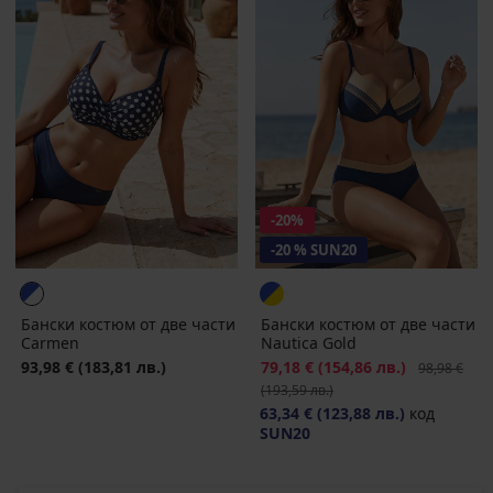
-20%
-20 % SUN20
Бански костюм от две части
Бански костюм от две части
Carmen
Nautica Gold
93,98 €
(183,81 лв.)
Намаление
79,18 €
(154,86 лв.)
Първоначал
98,98 €
(193,59 лв.)
63,34 €
(123,88 лв.)
код
SUN20