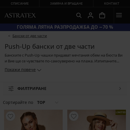
СПИСАНИЕ
ЗАМЯНА И ВРЪЩАНЕ
КОНТАКТ
КОД SUN20 = ЕКСТРА −20 % НА НАМАЛЕНИ БАНСКИ
Бански от две части
Push-Up бански от две части
Банските с Push-Up чашки придават мечтания обем на бюста Ви
и Вие ще се чувствате по-самоуверено на плажа. Изпипаните
чашки с меки подплънки ефектно повдигат и допълват. В
Покажи повече
асортимента ще намерите както класически кройки на Push-Up
бански от две части, така и модели с подвижни презрамки или
със завързване на врата. Push-Up банските Ви осигуряват добра
ФИЛТРИРАНЕ
доза самочувствие, така че му се насладете.
Сортирайте по
TOP
LIMITED