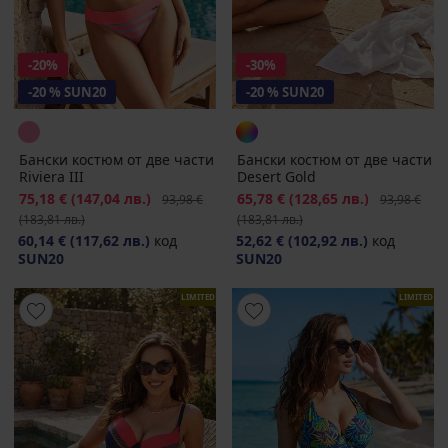
-20%
-30%
-20 % SUN20
-20 % SUN20
Бански костюм от две части
Бански костюм от две части
Riviera III
Desert Gold
Намаление
75,18 €
(147,04 лв.)
Първоначална цена
Намаление
65,78 €
(128,65 лв.)
Първоначал
93,98 €
93,98 €
(183,81 лв.)
(183,81 лв.)
60,14 €
(117,62 лв.)
код
52,62 €
(102,92 лв.)
код
SUN20
SUN20
LIMITED
LIMITED