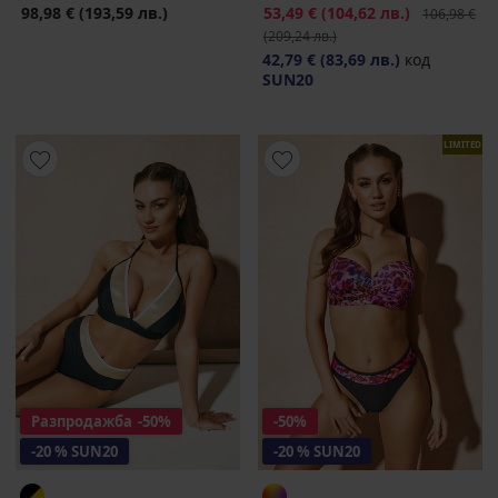
98,98 €
(193,59 лв.)
Намаление
53,49 €
(104,62 лв.)
Първоначал
106,98 €
(209,24 лв.)
42,79 €
(83,69 лв.)
код
SUN20
LIMITED
Разпродажба
-50%
-50%
-20 % SUN20
-20 % SUN20