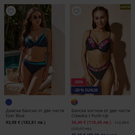
LIMITED
-50%
-20 % SUN20
Дамски бански от две части
Бански костюм от две части
Ezer Blue
Clawdia I Push-Up
93,98 €
(183,81 лв.)
Намаление
56,49 €
(110,49 лв.)
Първоначал
112,98 €
(220,97 лв.)
45,19 €
(88,38 лв.)
код