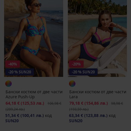
-40%
-20%
-20 % SUN20
-20 % SUN20
Бански костюм от две части
Бански костюм от две части
Azure Push-Up
Lara
Намаление
64,18 €
(125,53 лв.)
Първоначална цена
Намаление
79,18 €
(154,86 лв.)
Първоначал
106,98 €
98,98 €
(209,24 лв.)
(193,59 лв.)
51,34 €
(100,41 лв.)
код
63,34 €
(123,88 лв.)
код
SUN20
SUN20