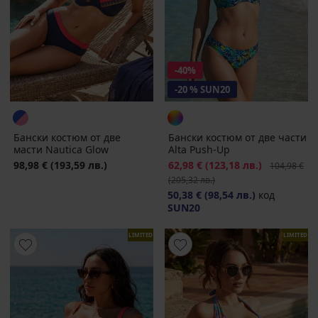
-40%
-20 % SUN20
Бански костюм от две
Бански костюм от две части
масти Nautica Glow
Alta Push-Up
98,98 €
(193,59 лв.)
Намаление
62,98 €
(123,18 лв.)
Първоначал
104,98 €
(205,32 лв.)
50,38 €
(98,54 лв.)
код
SUN20
LIMITED
LIMITED