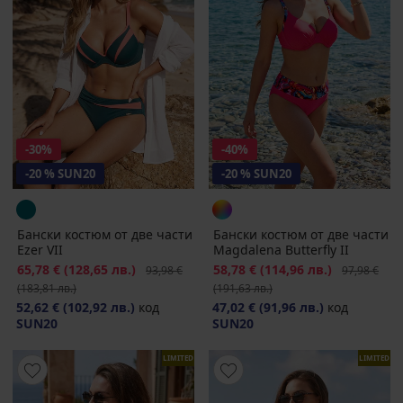
-30%
-40%
-20 % SUN20
-20 % SUN20
Бански костюм от две части
Бански костюм от две части
Ezer VII
Magdalena Butterfly II
Намаление
65,78 €
(128,65 лв.)
Първоначална цена
Намаление
58,78 €
(114,96 лв.)
Първоначал
93,98 €
97,98 €
(183,81 лв.)
(191,63 лв.)
52,62 €
(102,92 лв.)
код
47,02 €
(91,96 лв.)
код
SUN20
SUN20
LIMITED
LIMITED