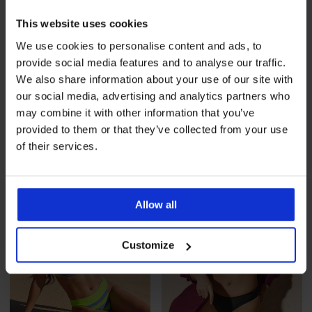
-20 % SUN20
This website uses cookies
We use cookies to personalise content and ads, to
provide social media features and to analyse our traffic.
Бански костюм от две части
Дамски бански от две части
Edith Petrol
Ezer Black
We also share information about your use of our site with
Намаление
51,49 €
(100,71 лв.)
Първоначална цена
93,98 €
(183,81 лв.)
102,98 €
our social media, advertising and analytics partners who
(201,41 лв.)
may combine it with other information that you’ve
41,19 €
(80,56 лв.)
код
provided to them or that they’ve collected from your use
SUN20
of their services.
LIMITED
LIMITED
Allow all
Customize