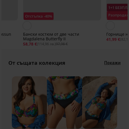
1+1 БЕЗПЛ
Разпрода
Отстъпка -40%
Отстъпка 
lossun
Бански костюм от две части
Горнище на
Magdalena Butterfly II
41,99 €
(82,1
58,78 €
(114,96 лв.)
97,98 €
От същата колекция
Покажи