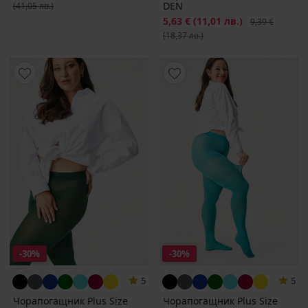
DEN
(41,05 лв.)
Намаление
5,63 €
(11,01 лв.)
Първоначална
9,39 €
(18,37 лв.)
-30%
-30%
5
5
Чорапогащник Plus Size
Чорапогащник Plus Size