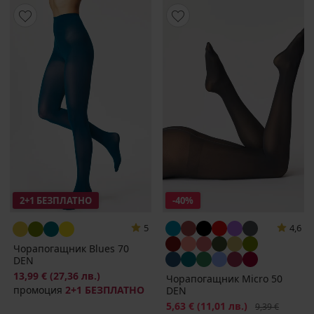
2+1 БЕЗПЛАТНО
-40%
5
4,6
Чорапогащник Blues 70
DEN
13,99 €
(27,36 лв.)
Чорапогащник Micro 50
промоция
2+1 БЕЗПЛАТНО
DEN
Намаление
5,63 €
(11,01 лв.)
Първоначална
9,39 €