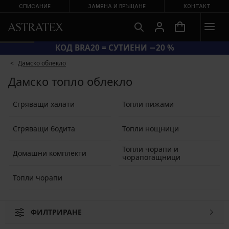
СПИСАНИЕ
ЗАМЯНА И ВРЪЩАНЕ
КОНТАКТ
КОД BRA20 = СУТИЕНИ −20 %
Дамско облекло
Дамско топло облекло
Сгряващи халати
Топли пижами
Сгряващи бодита
Топли нощници
Топли чорапи и
Домашни комплекти
чорапогащници
Топли чорапи
ФИЛТРИРАНЕ