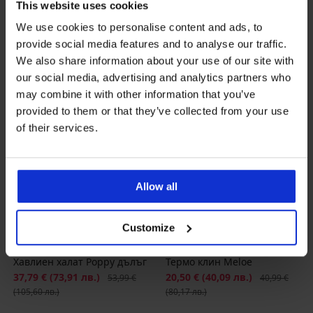
This website uses cookies
We use cookies to personalise content and ads, to
provide social media features and to analyse our traffic.
We also share information about your use of our site with
our social media, advertising and analytics partners who
may combine it with other information that you’ve
provided to them or that they’ve collected from your use
of their services.
Allow all
-30%
Разпродажба
-50%
Customize
5
4,4
Хавлиен халат Poppy дълъг
Термо клин Meloe
Намаление
37,79 €
(73,91 лв.)
Първоначална цена
Намаление
20,50 €
(40,09 лв.)
Първоначалн
53,99 €
40,99 €
(105,60 лв.)
(80,17 лв.)