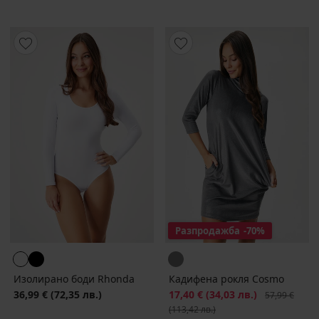
Разпродажба
-70%
Изолирано боди Rhonda
Кадифена рокля Cosmo
36,99 €
(72,35 лв.)
Намаление
17,40 €
(34,03 лв.)
Първоначалн
57,99 €
(113,42 лв.)