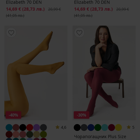
Elizabeth 70 DEN
Elizabeth 70 DEN
Намаление
14,69 €
(28,73 лв.)
Първоначална цена
Намаление
14,69 €
(28,73 лв.)
Първоначалн
20,99 €
20,99 €
(41,05 лв.)
(41,05 лв.)
-40%
-30%
4,6
5
Чорапогащник Plus Size