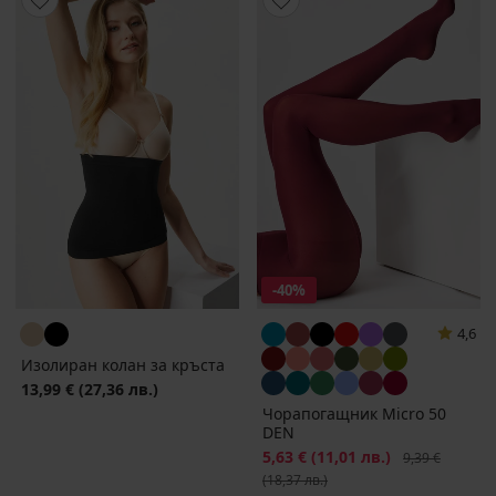
-40%
4,6
Изолиран колан за кръста
13,99 €
(27,36 лв.)
Чорапогащник Micro 50
DEN
Намаление
5,63 €
(11,01 лв.)
Първоначална
9,39 €
(18,37 лв.)