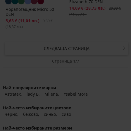
Elizabeth 70 DEN
Намаление
14,69 €
(28,73 лв.)
Първоначалн
20,99 €
Чорапогащник Micro 50
DEN
(41,05 лв.)
Намаление
5,63 €
(11,01 лв.)
Първоначална цена
9,39 €
(18,37 лв.)
СЛЕДВАЩА СТРАНИЦА
Страница 1/7
Най-популярните марки
Astratex
lady B
Milena
Ysabel Mora
Най-често избираните цветове
черно
бежово
синьо
сиво
Най-често избираните размери