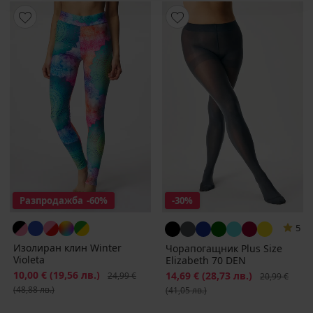
Разпродажба
-60%
-30%
5
Изолиран клин Winter
Чорапогащник Plus Size
Violeta
Elizabeth 70 DEN
Намаление
10,00 €
(19,56 лв.)
Първоначална цена
Намаление
14,69 €
(28,73 лв.)
Първоначалн
24,99 €
20,99 €
(48,88 лв.)
(41,05 лв.)