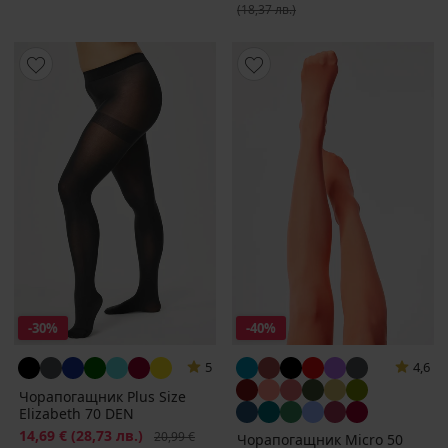
(18,37 лв.)
-30%
-40%
5
4,6
Чорапогащник Plus Size
Elizabeth 70 DEN
Намаление
14,69 €
(28,73 лв.)
Първоначална цена
20,99 €
Чорапогащник Micro 50