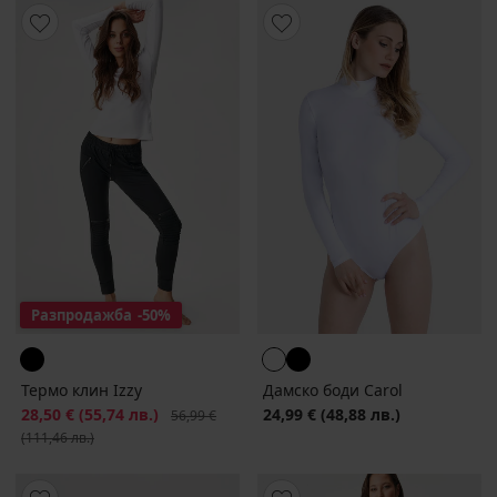
Разпродажба
-50%
Термо клин Izzy
Дамско боди Carol
Намаление
28,50 €
(55,74 лв.)
Първоначална цена
24,99 €
(48,88 лв.)
56,99 €
(111,46 лв.)