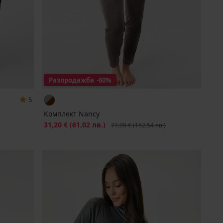
Разпродажба
-60%
5
Комплект Nancy
Намаление
31,20 €
(61,02 лв.)
Първоначална цена
77,99 €
(152,54 лв.)