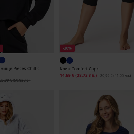
-30%
нище Pieces Chill с
Клин Comfort Capri
Намаление
14,69 €
(28,73 лв.)
Първоначална цена
20,99 €
(41,05 лв.)
ървоначална цена
25,99 €
(50,83 лв.)