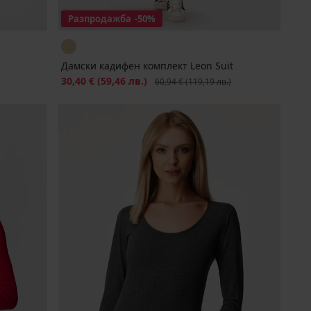
Разпродажба
-50%
Дамски кадифен комплект Leon Suit
Намаление
30,40 €
(59,46 лв.)
Първоначална цена
60,94 €
(119,19 лв.)