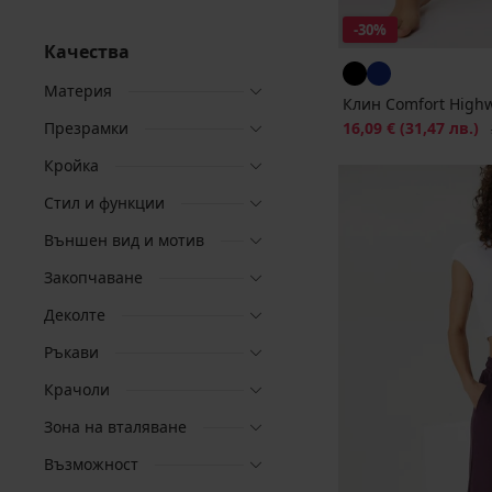
-30%
Качества
Материя
Клин Comfort Highw
Презрамки
Намаление
16,09 €
(31,47 лв.)
П
Кройка
Стил и функции
Външен вид и мотив
Закопчаване
Деколте
Ръкави
Крачоли
Зона на вталяване
Възможност