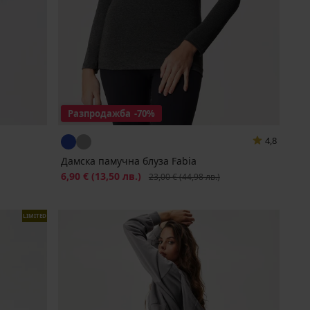
Разпродажба
-70%
4,8
Дамска памучна блуза Fabia
Намаление
6,90 €
(13,50 лв.)
Първоначална цена
23,00 €
(44,98 лв.)
LIMITED