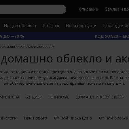
Търси
Списание
Замяна и в
Нощно облекло
Premium
Нови продукти
Последни б
А ДО −70 %
КОД SUN20 = Е
о домашно облекло и аксесоари
 домашно облекло и ак
тания - от тениски и потници през долнища на анцузи или клинове, до 
ладка вискоза или бамбук осигуряват целодневен комфорт. Влакната м
антибактериално действие и предотвратяват появата на миризми.
МПЛЕКТИ
АНЦУЗИ
КЛИНОВЕ
ДОМАШНИ КОМПЛЕКТИ
ни стоки
Най-новото
От най-ниска цена
От най-висока