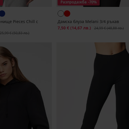
Разпродажба
-70%
нище Pieces Chill с
Дамска блуза Melani 3/4 ръкав
Намаление
7,50 €
(14,67 лв.)
Първоначална цена
24,99 €
(48,88 лв.)
ървоначална цена
25,99 €
(50,83 лв.)