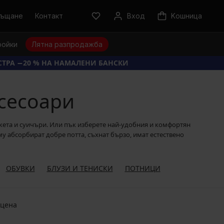
ръщане
Контакт
Вход
Kошница
ройки
Лятна разпродажба
КСТРА −20 % НА НАМАЛЕНИ БАНСКИ
сесоари
якета и суичъри. Или пък изберете най-удобния и комфортян
у абсорбират добре потта, съхнат бързо, имат естествено
ОБУВКИ
БЛУЗИ И ТЕНИСКИ
ПОТНИЦИ
 цена