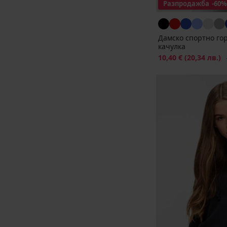
Разпродажба
-60%
Дамско спортно гор
качулка
Намаление
10,40 €
(20,34 лв.)
П