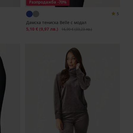
Разпродажба
-70%
5
Дамска тениска Belle с модал
Намаление
5,10 €
(9,97 лв.)
Първоначална цена
16,99 €
(33,23 лв.)