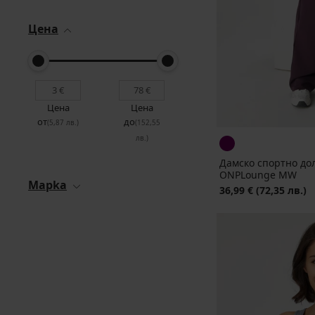
Цена
Цена
Цена
от
до
(5,87 лв.)
(152,55
лв.)
Дамско спортно до
ONPLounge MW
Mapka
36,99 €
(72,35 лв.)