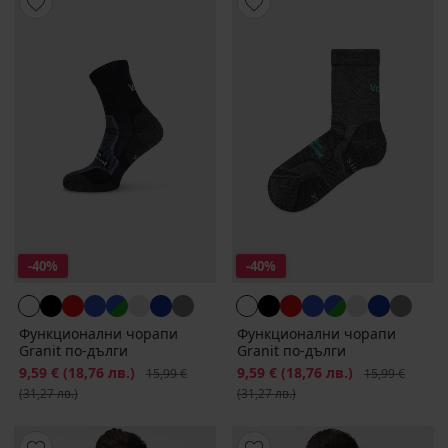
-40%
-40%
Функционални чорапи
Функционални чорапи
Granit по-дълги
Granit по-дълги
Намаление
9,59 €
(18,76 лв.)
Първоначална цена
Намаление
9,59 €
(18,76 лв.)
Първоначална
15,99 €
15,99 €
(31,27 лв.)
(31,27 лв.)