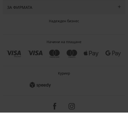
ЗА ФИРМАТА
Надежден бизнес
Начини на плащане
Куриер
Copyright 2005-2026 © ASTRATEX a.s.
Programia - B2C, B2B, advanced e-commerce solutions