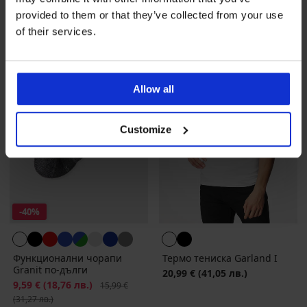
provided to them or that they’ve collected from your use
of their services.
Allow all
Customize
-40%
Функционални чорапи
Термо тениска Garland I
Granit по-дълги
20,99 €
(41,05 лв.)
Намаление
9,59 €
(18,76 лв.)
Първоначална цена
15,99 €
(31,27 лв.)