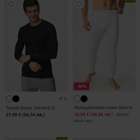
-40%
5
Функционален клин Morris
Термо блуза Garland II
Намаление
18,59 €
(36,36 лв.)
Първоначалн
27,99 €
(54,74 лв.)
30,99 €
(60,61 лв.)
LIMITED