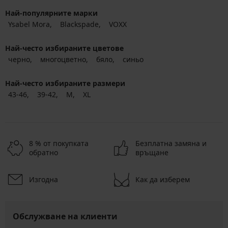
Най-популярните марки
Ysabel Mora
Blackspade
VOXX
Най-често избираните цветове
черно
многоцветно
бяло
синьо
Най-често избираните размери
43-46
39-42
M
XL
8 % от покупката
Безплатна замяна и
обратно
връщане
Изгодна
Как да изберем
Обслужване на клиенти