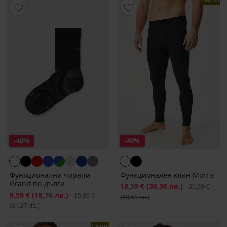
LIMITED
-40%
-40%
Функционални чорапи
Функционален клин Morris
Granit по-дълги
Намаление
18,59 €
(36,36 лв.)
Първоначалн
30,99 €
Намаление
9,59 €
(18,76 лв.)
Първоначална цена
15,99 €
(60,61 лв.)
(31,27 лв.)
LIMITED