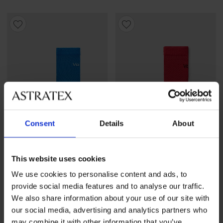
Consent
Details
About
-40%
-40%
This website uses cookies
We use cookies to personalise content and ads, to
provide social media features and to analyse our traffic.
Функционални чорапи
Функционални чорапи
Granit по-дълги
Granit по-дълги
We also share information about your use of our site with
Намаление
9,59 €
(18,76 лв.)
Първоначална цена
Намаление
9,59 €
(18,76 лв.)
Първоначална
15,99 €
15,99 €
our social media, advertising and analytics partners who
(31,27 лв.)
(31,27 лв.)
may combine it with other information that you’ve