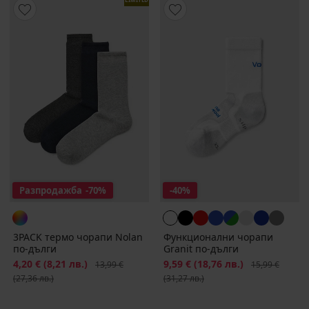
Разпродажба
-70%
-40%
3PACK термо чорапи Nolan
Функционални чорапи
по-дълги
Granit по-дълги
Намаление
4,20 €
(8,21 лв.)
Първоначална цена
Намаление
9,59 €
(18,76 лв.)
Първоначална
13,99 €
15,99 €
(27,36 лв.)
(31,27 лв.)