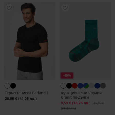
-40%
Термо тениска Garland I
Функционални чорапи
Granit по-дълги
20,99 €
(41,05 лв.)
Намаление
9,59 €
(18,76 лв.)
Първоначална
15,99 €
(31,27 лв.)