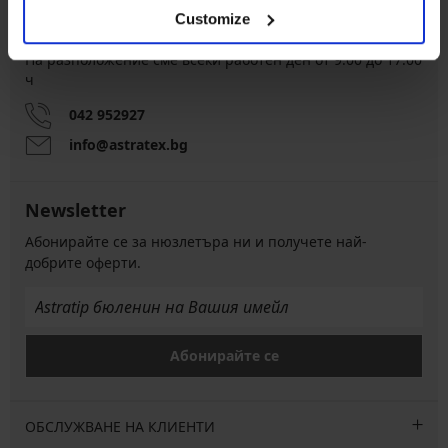
Customize
Обслужване на клиенти
На разположение сме всеки работен ден от 9:00 до 17:00
ч
042 952927
info@astratex.bg
Newsletter
Абонирайте се за нюзлетъра ни и получете най-
добрите оферти.
Абонирайте се
ОБСЛУЖВАНЕ НА КЛИЕНТИ