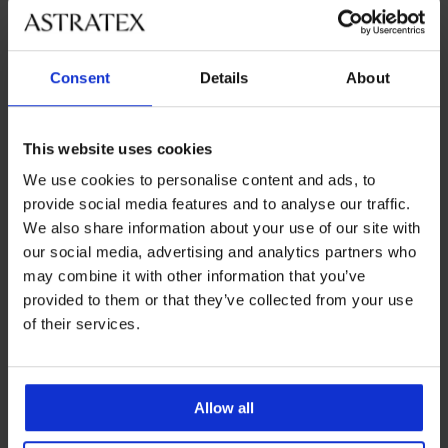
Най-популярните марки
Consent
Details
About
Ysabel Mora
Най-често избираните цветове
This website uses cookies
бяло
We use cookies to personalise content and ads, to
provide social media features and to analyse our traffic.
Най-често избираните размери
We also share information about your use of our site with
L
XL
our social media, advertising and analytics partners who
may combine it with other information that you’ve
provided to them or that they’ve collected from your use
of their services.
8 % от покупката
Безплатна замяна и
обратно
връщане
Изгодна
Как да изберем
Allow all