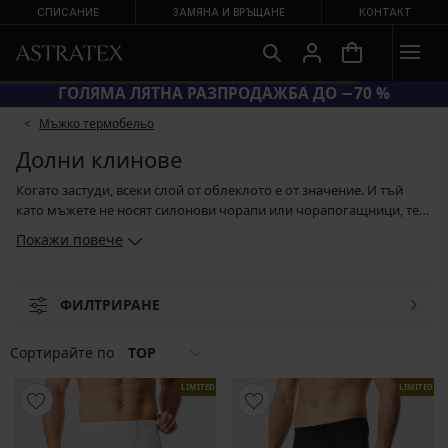
СПИСАНИЕ
ЗАМЯНА И ВРЪЩАНЕ
КОНТАКТ
ГОЛЯМА ЛЯТНА РАЗПРОДАЖБА ДО −70 %
Мъжко термобельо
Долни клинове
Когато застуди, всеки слой от облеклото е от значение. И тъй
като мъжете не носят силонови чорапи или чорапогащници, те
могат да си вземат долни клинове. Със своята прилепнала
Покажи повече
кройка те приличат на клинове, но ще ги оцените най-вече под
зимно спортно облекло. Можете да го носите и когато се
притеснявате да не настинете. Ако искате истинска защита от
ФИЛТРИРАНЕ
студа и по време на спорт, изберете функционален клин. Той
топли, освен това е дишащ и Ви държи сухо.
Сортирайте по
TOP
LIMITED
LIMITED