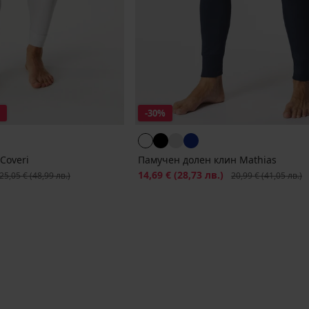
-30%
Coveri
Памучен долен клин Mathias
ървоначална цена
Намаление
14,69 €
(28,73 лв.)
Първоначална цена
25,05 €
(48,99 лв.)
20,99 €
(41,05 лв.)