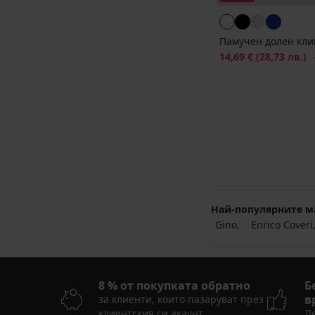
Памучен долен кли
Намаление
14,69 €
(28,73 лв.)
П
Най-популярните м
Gino
Enrico Coveri
8 % от покупката обратно
Б
в
за клиенти, които пазаруват през
клиентския си акаунт
Ле