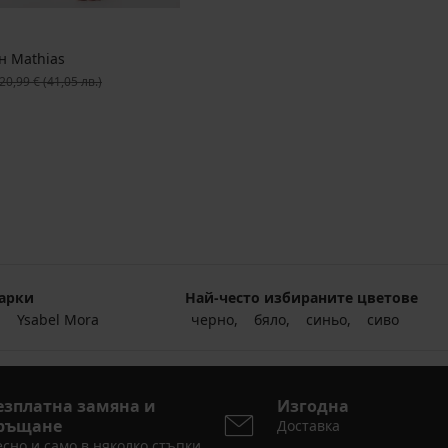
н Mathias
ървоначална цена
20,99 €
(41,05 лв.)
арки
Най-често избираните цветове
Ysabel Mora
черно
бяло
синьо
сиво
езплатна замяна и
Изгодна
ръщане
Доставка
сно и само в няколко стъпки