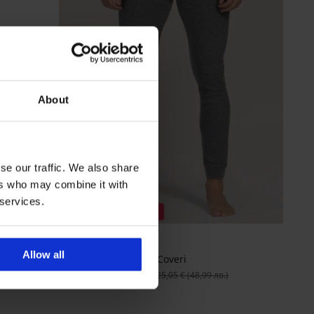
About
se our traffic. We also share
ers who may combine it with
 services.
Разпродажба
-60%
Allow all
Мъжки долен клин Coveri
Намаление
10,00 €
(19,56 лв.)
Първоначална цена
25,05 €
(48,99 лв.)