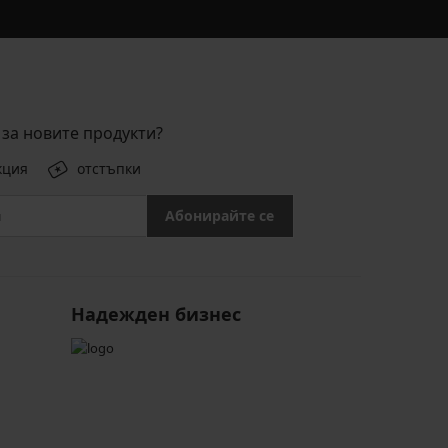
за новите продукти?
кция
отстъпки
Абонирайте се
Надежден бизнес