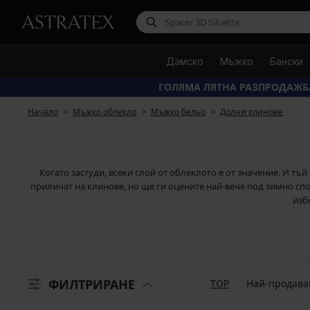
Дамско
Мъжко
Бански
ГОЛЯМА ЛЯТНА РАЗПРОДАЖБ
Начало
Мъжко облекло
Мъжко бельо
Долни клинове
Когато застуди, всеки слой от облеклото е от значение. И т
приличат на клинове, но ще ги оцените най-вече под зимно спор
изб
ФИЛТРИРАНЕ
TOP
Най-продава