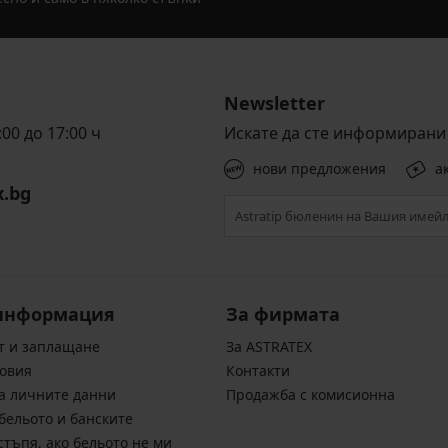
Newsletter
00 до 17:00 ч
Искате да сте информирани 
нови предложения
а
x.bg
информация
За фирмата
т и заплащане
За ASTRATEX
овия
Контакти
а личните данни
Продажба с комисионна
бельото и банските
стъпя, ако бельото не ми