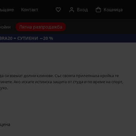
ръщане
Контакт
Вход
Kошница
ройки
Лятна разпродажба
BRA20 = СУТИЕНИ −20 %
да си вземат долни клинове. Със своята прилепнала кройка те
нете. Ако искате истинска защита от студа и по време на спорт,
ухо.
 цена