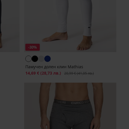
-30%
Памучен долен клин Mathias
Намаление
14,69 €
(28,73 лв.)
Първоначална цена
20,99 €
(41,05 лв.)