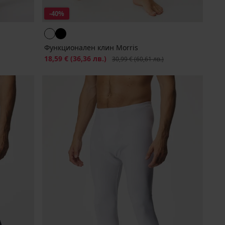
-40%
Функционален клин Morris
Намаление
18,59 €
(36,36 лв.)
Първоначална цена
30,99 €
(60,61 лв.)