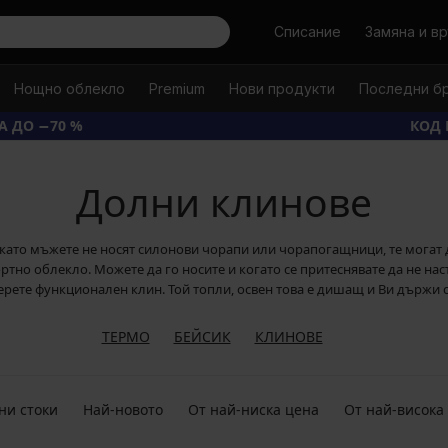
Търси
Списание
Замяна и в
Нощно облекло
Premium
Нови продукти
Последни б
А ДО −70 %
КОД 
Долни клинове
ъй като мъжете не носят силонови чорапи или чорапогащници, те могат 
тно облекло. Можете да го носите и когато се притеснявате да не насти
ерете функционален клин. Той топли, освен това е дишащ и Ви държи с
ТЕРМО
БЕЙСИК
КЛИНОВЕ
ни стоки
Най-новото
От най-ниска цена
От най-висока