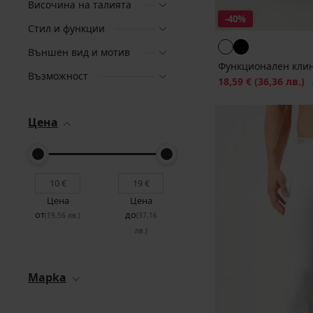
Височина на талията
-40%
Стил и функции
Външен вид и мотив
Функционален клин
Възможност
Намаление
18,59 €
(36,36 лв.)
П
Цена
Цена
Цена
от
до
(19,56 лв.)
(37,16
лв.)
Mapka