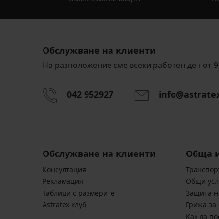
Обслужване на клиенти
На разположение сме всеки работен ден от 9:
042 952927
info@astrate
Обслужване на клиенти
Обща 
Консултация
Транспор
Pекламация
Общи усл
Таблици с размерите
Защита н
Astratex клуб
Грижа за 
Kак да по