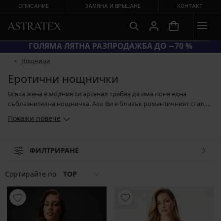
СПИСАНИЕ
ЗАМЯНА И ВРЪЩАНЕ
КОНТАКТ
Д SUN20 = ЕКСТРА −20 % НА НАМАЛЕНИ БАНСКИ
Hощници
Еротични нощнички
Всяка жена в модния си арсенал трябва да има поне една
съблазнителна нощничка. Ако Ви е близък романтичният стил,
определено ще Ви харесат сатенените с дантела на коремчето
Покажи повече
или с воалчета от тюл. Ако сте почитателка на смелите модели,
заложете на изтънчените отвори и възбуждащата мрежеста
материя, в която ще бъдете по-скоро необлечена, отколкото
ФИЛТРИРАНЕ
облечена. А цветът? Вероятно няма да се изненадате, че при
еротичните нощнички доминират най-вече черното и
червеното.
Сортирайте по
TOP