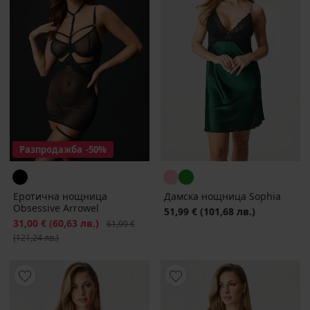
Разпродажба
-50%
Еротична нощница
Дамска нощница Sophia
Obsessive Arrowel
51,99 €
(101,68 лв.)
Намаление
31,00 €
(60,63 лв.)
Първоначална цена
61,99 €
(121,24 лв.)