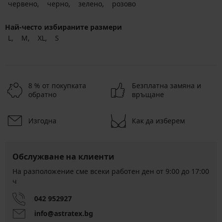
червено
черно
зелено
розово
Най-често избираните размери
L
M
XL
S
8 % от покупката
Безплатна замяна и
обратно
връщане
Изгодна
Как да изберем
Обслужване на клиенти
На разположение сме всеки работен ден от 9:00 до 17:00
ч
042 952927
info@astratex.bg