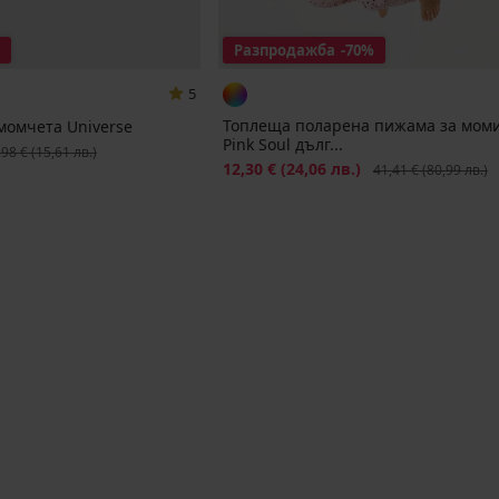
Разпродажба
-70%
5
Топлеща поларена пижама за мом
момчета Universe
Pink Soul дълг...
рвоначална цена
,98 €
(15,61 лв.)
Намаление
12,30 €
(24,06 лв.)
Първоначална цена
41,41 €
(80,99 лв.)