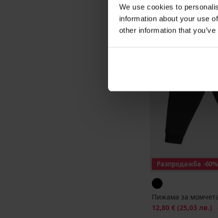
We use cookies to personalis
information about your use of
other information that you’ve
Разпродажба
-60%
Пижама за момчета
Намаление
12,80 €
(25,03 лв.)
П