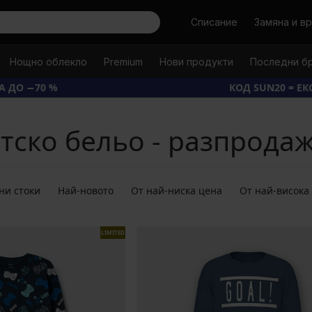
Търси
Списание
Замяна и в
Нощно облекло
Premium
Нови продукти
Последни б
А ДО −70 %
КОД SUN20 = Е
тско бельо - разпрода
ни стоки
Най-новото
От най-ниска цена
От най-висока
LIMITED