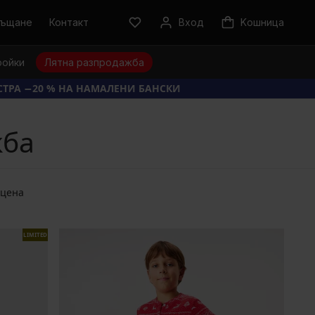
ръщане
Контакт
Вход
Kошница
ройки
Лятна разпродажба
КСТРА −20 % НА НАМАЛЕНИ БАНСКИ
жба
 цена
LIMITED