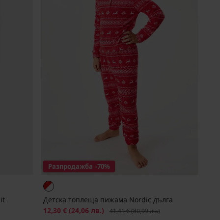
Разпродажба
-70%
it
Детска топлеща пижама Nordic дълга
Намаление
12,30 €
(24,06 лв.)
Първоначална цена
41,41 €
(80,99 лв.)