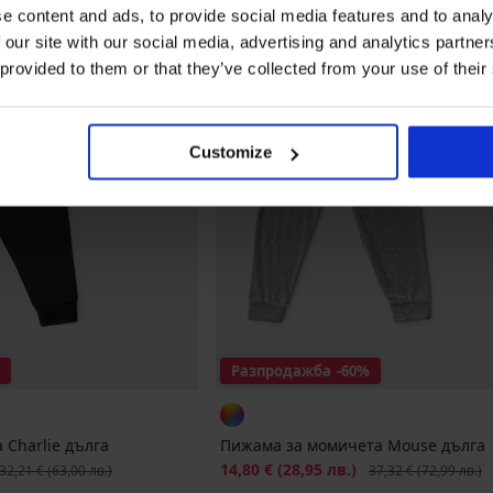
e content and ads, to provide social media features and to analy
 our site with our social media, advertising and analytics partn
 provided to them or that they’ve collected from your use of their
Customize
Разпродажба
-60%
 Charlie дълга
Пижама за момичета Mouse дълга
ървоначална цена
Намаление
14,80 €
(28,95 лв.)
Първоначална цена
32,21 €
(63,00 лв.)
37,32 €
(72,99 лв.)