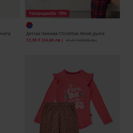
Разпродажба
-70%
ичета
Детска пижама Christmas Mood дълга
Намаление
12,30 €
(24,06 лв.)
Първоначална цена
41,41 €
(80,99 лв.)