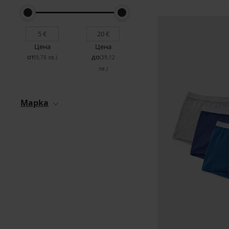
Цена
Цена
от
до
(9,78 лв.)
(39,12
лв.)
Mapka