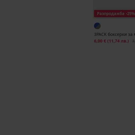
Разпродажба
-25%
3PACK боксерки за 
Намаление
6,00 €
(11,74 лв.)
Пъ
7