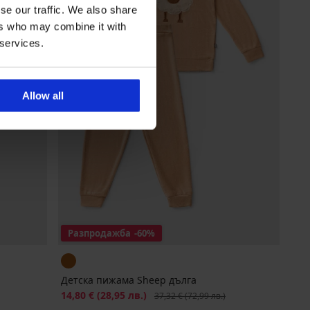
se our traffic. We also share
ers who may combine it with
 services.
Allow all
Разпродажба
-60%
Детска пижама Sheep дълга
Намаление
14,80 €
(28,95 лв.)
Първоначална цена
37,32 €
(72,99 лв.)