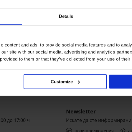
ra
Details
e content and ads, to provide social media features and to analy
 our site with our social media, advertising and analytics partn
 provided to them or that they’ve collected from your use of their
езплатна замяна и
Изгодна
ръщане
Доставка
сно и само в няколко стъпки
Customize
Newsletter
00 до 17:00 ч
Искате да сте информирани 
нови предложения
а