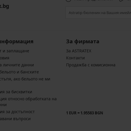
x.bg
информация
За фирмата
т и заплащане
За ASTRATEX
овия
Контакти
а личните данни
Продажба с комисионна
бельото и банските
стъпя, ако бельото не ми
ия за бисквитки
ия относно обработката на
нни
ия за достъпност
1 EUR = 1.95583 BGN
давани въпроси