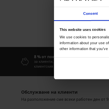
Плажна чанта Caly
32,99 €
(64,52 лв.)
Consent
This website uses cookies
We use cookies to personalis
information about your use of
other information that you’ve
8 % от покупката обратно
Б
в
за клиенти, които пазаруват през
клиентския си акаунт
Ле
Обслужване на клиенти
На разположение сме всеки работен ден от 9: