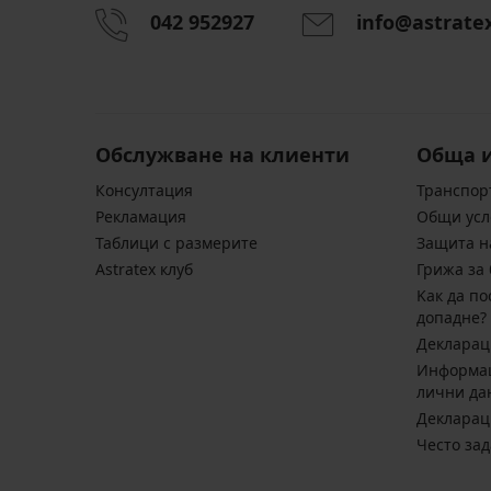
042 952927
info@astrate
Обслужване на клиенти
Обща 
Консултация
Транспор
Pекламация
Общи усл
Таблици с размерите
Защита н
Astratex клуб
Грижа за 
Kак да по
допадне?
Декларац
Информац
лични да
Декларац
Често за