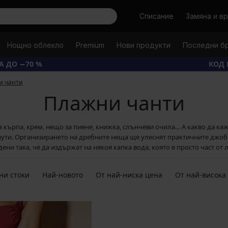
Търси
Списание
Замяна и в
Нощно облекло
Premium
Нови продукти
Последни б
А ДО −70 %
КОД 
и чанти
Плажни чанти
кърпа, крем, нещо за пиене, книжка, слънчеви очила… А какво да каж
инути. Организирането на дребните неща ще улеснят практичните джоб
ени така, че да издържат на някоя капка вода, която е просто част от 
ни стоки
Най-новото
От най-ниска цена
От най-висока