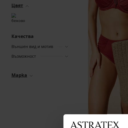
Цвят
Качества
Външен вид и мотив
Възможност
Mapka