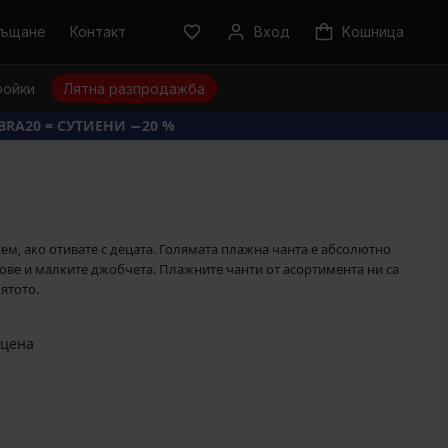
ръщане
Контакт
Вход
Kошница
ройки
Лятна разпродажба
BRA20 = СУТИЕНИ −20 %
ем, ако отивате с децата. Голямата плажна чанта е абсолютно
ове и малките джобчета. Плажните чанти от асортимента ни са
лятото.
 цена