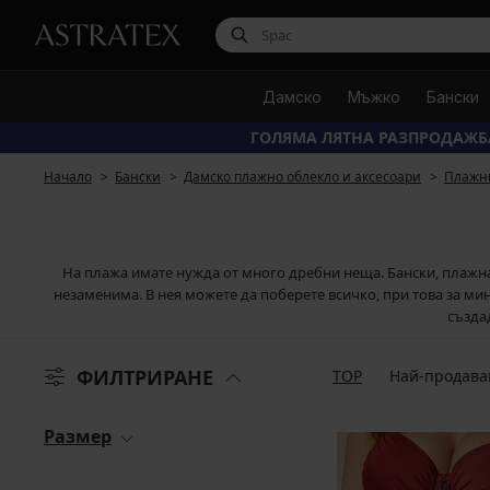
Дамско
Мъжко
Бански
ГОЛЯМА ЛЯТНА РАЗПРОДАЖБ
Начало
Бански
Дамско плажно облекло и аксесоари
Плажн
На плажа имате нужда от много дребни неща. Бански, плажна 
незаменима. В нея можете да поберете всичко, при това за м
създад
ФИЛТРИРАНЕ
TOP
Най-продава
Размер