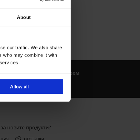
About
se our traffic. We also share
ers who may combine it with
 services.
Как да изберем
Сутиен
Allow all
за новите продукти?
кция
отстъпки