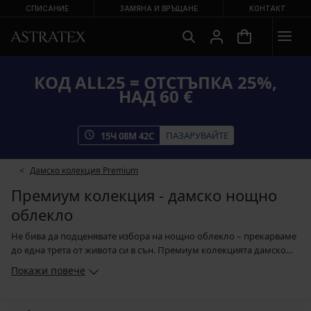
СПИСАНИЕ
ЗАМЯНА И ВРЪЩАНЕ
КОНТАКТ
КОД ALL25 = ОТСТЪПКА 25%,
НАД 60 €
ПАЗАРУВАЙТЕ
15
Ч
08
М
41
С
Дамско колекция Premium
Премиум колекция - дамско нощно
облекло
Не бива да подценявате избора на нощно облекло – прекарваме
до една трета от живота си в сън. Премиум колекцията дамско
нощно облекло представя модели от световноизвестни марки,
Покажи повече
като въпреки различния дизайн, всички модели съчетават
изискани кройки, качествени материи и акцентират върху
удобството. Подарете си луксозно дамско нощно облекло и