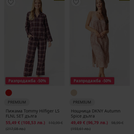
Разпродажба
-50%
Разпродажба
-50%
PREMIUM
PREMIUM
Пижама Tommy Hilfiger LS
Нощница DKNY Autumn
FLNL SET дълга
Spice дълга
Намаление
55,49 €
(108,53 лв.)
Първоначална цена
Намаление
49,49 €
(96,79 лв.)
Първоначалн
110,99 €
98,99 €
(217,08 лв.)
(193,61 лв.)