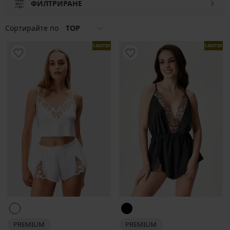
ФИЛТРИРАНЕ
изживейте спокойна почивка с него.
Сортирайте по
TOP
LIMITED
LIMITED
PREMIUM
PREMIUM