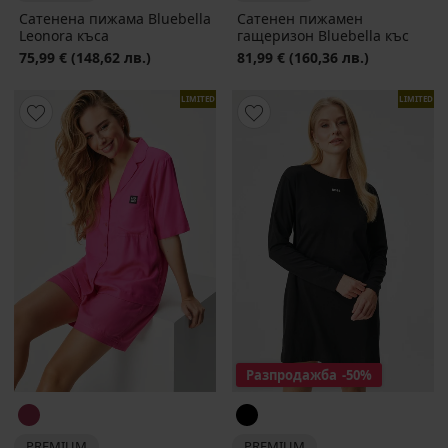
Сатенена пижама Bluebella
Сатенен пижамен
Leonora къса
гащеризон Bluebella къс
75,99 €
(148,62 лв.)
81,99 €
(160,36 лв.)
LIMITED
LIMITED
Разпродажба
-50%
PREMIUM
PREMIUM