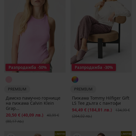
Разпродажба
-50%
Разпродажба
-30%
PREMIUM
PREMIUM
Дамско памучно горнище
Пижама Tommy Hilfiger Gift
на пижама Calvin Klein
LS Tee дълга с пантофи
Grap...
Намаление
94,49 €
(184,81 лв.)
Първоначал
134,99 €
Намаление
20,50 €
(40,09 лв.)
Първоначална цена
40,99 €
(264,02 лв.)
(80,17 лв.)
LIMITED
LIMITED