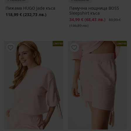
Пижама HUGO Jade къса
Памучна нощница BOSS
Sleepshirt къса
118,99 €
(232,73 лв.)
Намаление
34,99 €
(68,43 лв.)
Първоначалн
69,99 €
(136,89 лв.)
LIMITED
LIMITED