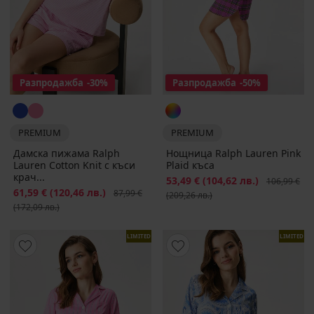
Разпродажба
-30%
Разпродажба
-50%
PREMIUM
PREMIUM
Дамска пижама Ralph
Нощница Ralph Lauren Pink
Lauren Cotton Knit с къси
Plaid къса
крач...
Намаление
53,49 €
(104,62 лв.)
Първоначал
106,99 €
Намаление
61,59 €
(120,46 лв.)
Първоначална цена
87,99 €
(209,26 лв.)
(172,09 лв.)
LIMITED
LIMITED