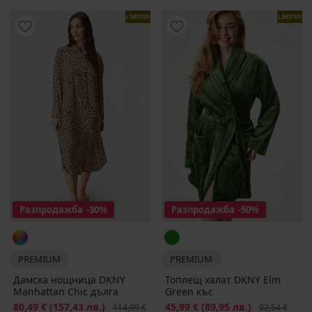
LIMITED
LIMITED
Разпродажба
-30%
Разпродажба
-50%
PREMIUM
PREMIUM
Дамска нощница DKNY
Топлещ халат DKNY Elm
Manhattan Chic дълга
Green къс
Намаление
80,49 €
(157,43 лв.)
Първоначална цена
Намаление
45,99 €
(89,95 лв.)
Първоначалн
114,99 €
92,54 €