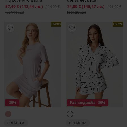
Fig Love NYC дълга
the Street къса
Намаление
57,49 €
(112,44 лв.)
Първоначална цена
Намаление
74,89 €
(146,47 лв.)
Първоначал
114,99 €
106,99 €
(224,90 лв.)
(209,26 лв.)
LIMITED
LIMITED
-30%
Разпродажба
-30%
PREMIUM
PREMIUM