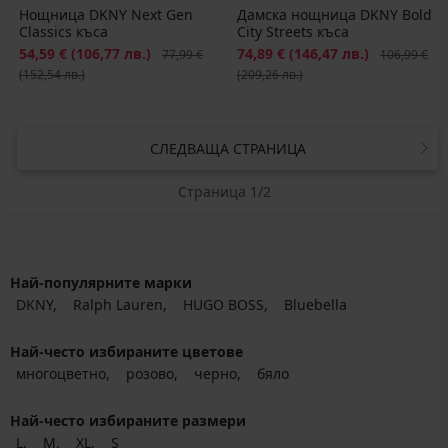
Нощница DKNY Next Gen
Дамска нощница DKNY Bold
Classics къса
City Streets къса
Намаление
54,59 €
(106,77 лв.)
Първоначална цена
Намаление
74,89 €
(146,47 лв.)
Първоначал
77,99 €
106,99 €
(152,54 лв.)
(209,26 лв.)
СЛЕДВАЩА СТРАНИЦА
Страница 1/2
Най-популярните марки
DKNY
Ralph Lauren
HUGO BOSS
Bluebella
Най-често избираните цветове
многоцветно
розово
черно
бяло
Най-често избираните размери
L
M
XL
S