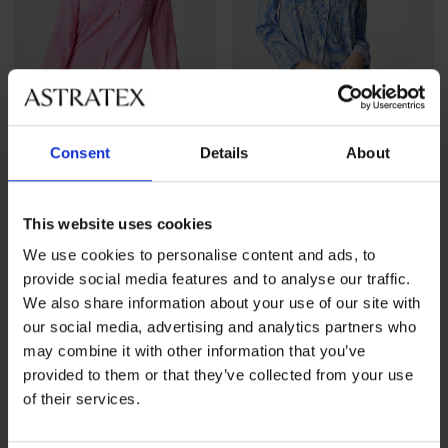
Consent
Details
About
This website uses cookies
PREMIUM
PREMIUM
We use cookies to personalise content and ads, to
Дамска нощница Ralph
Дамска нощница Ralph
provide social media features and to analyse our traffic.
Lauren Cotton Sateen къса
Lauren Cotton Lawn къса
We also share information about your use of our site with
98,99 €
(193,61 лв.)
98,99 €
(193,61 лв.)
our social media, advertising and analytics partners who
LIMITED
LIMITED
may combine it with other information that you’ve
provided to them or that they’ve collected from your use
of their services.