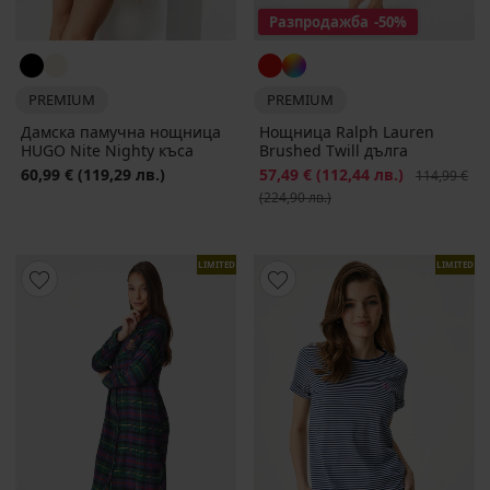
Разпродажба
-50%
PREMIUM
PREMIUM
Дамска памучна нощница
Нощница Ralph Lauren
HUGO Nite Nighty къса
Brushed Twill дълга
60,99 €
(119,29 лв.)
Намаление
57,49 €
(112,44 лв.)
Първоначал
114,99 €
(224,90 лв.)
LIMITED
LIMITED