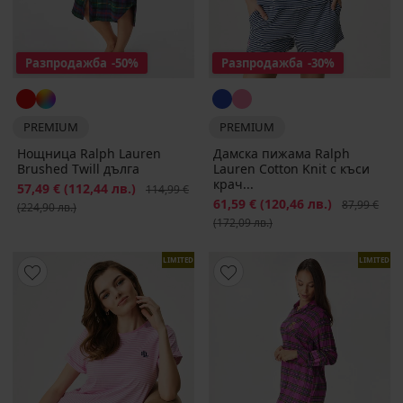
Разпродажба
-50%
Разпродажба
-30%
PREMIUM
PREMIUM
Нощница Ralph Lauren
Дамска пижама Ralph
Brushed Twill дълга
Lauren Cotton Knit с къси
крач...
Намаление
57,49 €
(112,44 лв.)
Първоначална цена
114,99 €
Намаление
61,59 €
(120,46 лв.)
Първоначал
87,99 €
(224,90 лв.)
(172,09 лв.)
LIMITED
LIMITED