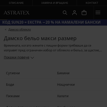
СПИСАНИЕ
ЗАМЯНА И ВРЪЩАНЕ
КОНТАКТ
КОД SUN20 = ЕКСТРА −20 % НА НАМАЛЕНИ БАНСКИ
Дамско облекло
Дамско бельо макси размер
Времената, когато жените с пищни форми трябваше да се
изправят пред ограничен избор от облекло и бельо, за щастие,
останаха в миналото. Ако сте с по-изразителни форми, изберете
Покажи повече
си сутиен за голям бюст, бикини в много кройки и дизайни,
стягащо бельо, секси нощничка, чорапи с жартиерен колан и
блуза или клин. Забравете предразсъдъците, че някои модели са
Сутиени
Бикини
създадени само за размер S, и си изберете бельо или облекло,
което наистина Ви харесва.
Боди
Нощнички
Пижами
Халати