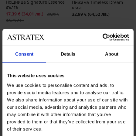
Нощница Signature Essence
Пижама Timeless Dream
дълга
къса
Намаление
17,39 €
(34,01 лв.)
Първоначална цена
32,99 €
(64,52 лв.)
28,99 €
(56,70 лв.)
LIMITED
LIMITED
Consent
Details
About
This website uses cookies
We use cookies to personalise content and ads, to
provide social media features and to analyse our traffic.
We also share information about your use of our site with
our social media, advertising and analytics partners who
may combine it with other information that you’ve
-30%
provided to them or that they’ve collected from your use
of their services.