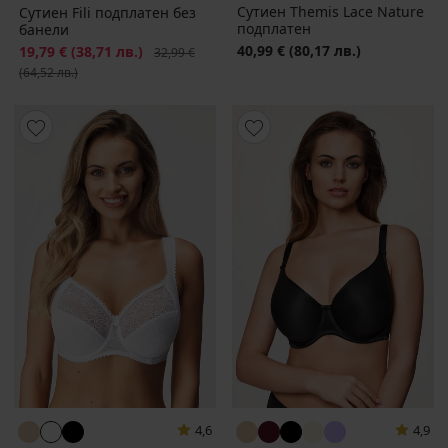
Сутиен Themis Lace Nature
Сутиен Fili подплатен без
подплатен
банели
40,99 €
(80,17 лв.)
Намаление
19,79 €
(38,71 лв.)
Първоначална цена
32,99 €
(64,52 лв.)
4,6
4,9