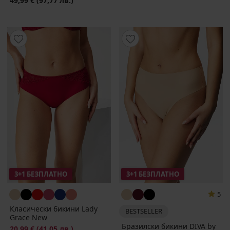
49,99 €
(97,77 лв.)
3+1 БЕЗПЛАТНО
3+1 БЕЗПЛАТНО
5
Класически бикини Lady
BESTSELLER
Grace New
Бразилски бикини DIVA by
20,99 €
(41,05 лв.)