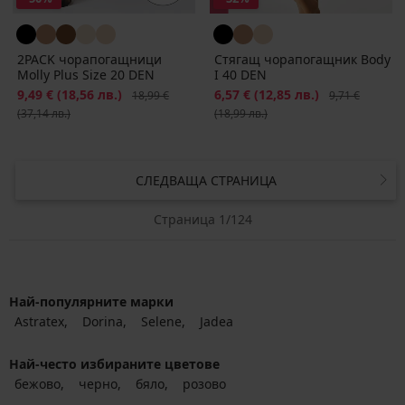
2PACK чорапогащници
Стягащ чорапогащник Body
Molly Plus Size 20 DEN
I 40 DEN
Намаление
9,49 €
(18,56 лв.)
Първоначална цена
Намаление
6,57 €
(12,85 лв.)
Първоначална
18,99 €
9,71 €
(37,14 лв.)
(18,99 лв.)
СЛЕДВАЩА СТРАНИЦА
Страница 1/124
Най-популярните марки
Astratex
Dorina
Selene
Jadea
Най-често избираните цветове
бежово
черно
бяло
розово