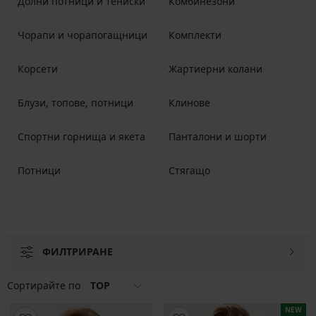
Долни потници и тениски
Комбинезони
Чорапи и чорапогащници
Комплекти
Корсети
Жартиерни колани
Блузи, топове, потници
Клинове
Спортни горнища и якета
Панталони и шорти
Потници
Стягащо
ФИЛТРИРАНЕ
Сортирайте по
TOP
NEW