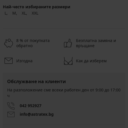
Най-често избираните размери
L
M
XL
XXL
8 % от покупката
Безплатна замяна и
обратно
връщане
Изгодна
Как да изберем
Обслужване на клиенти
На разположение сме всеки работен ден от 9:00 до 17:00
ч
042 952927
info@astratex.bg