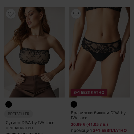
3+1 БЕЗПЛАТНО
Бразилски бикини DIVA by
BESTSELLER
IVA Lace
Сутиен DIVA by IVA Lace
20,99 €
(41,05 лв.)
неподплатен
промоция
3+1 БЕЗПЛАТНО