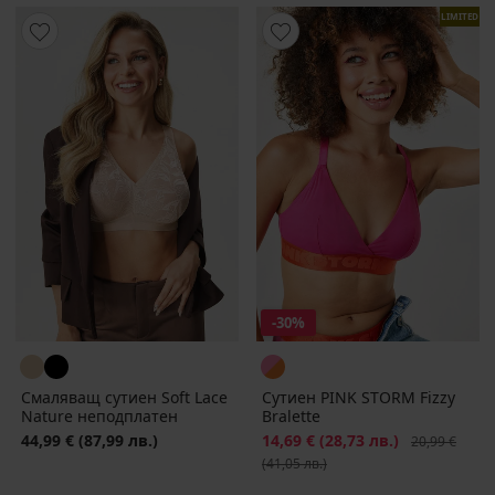
LIMITED
-30%
Смаляващ сутиен Soft Lace
Сутиен PINK STORM Fizzy
Nature неподплатен
Bralette
44,99 €
(87,99 лв.)
Намаление
14,69 €
(28,73 лв.)
Първоначалн
20,99 €
(41,05 лв.)