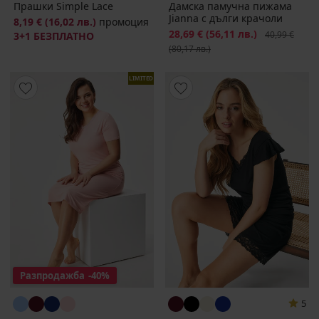
Прашки Simple Lace
Дамска памучна пижама
Jianna с дълги крачоли
8,19 €
(16,02 лв.)
промоция
Намаление
28,69 €
(56,11 лв.)
Първоначалн
40,99 €
3+1 БЕЗПЛАТНО
(80,17 лв.)
LIMITED
Разпродажба
-40%
5