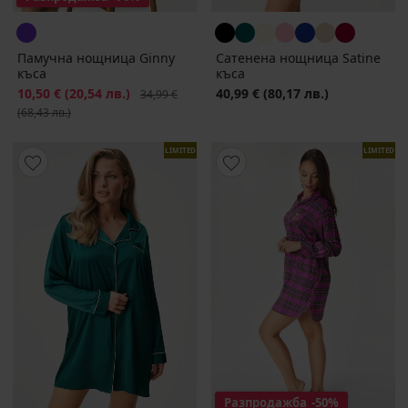
Памучна нощница Ginny
Сатенена нощница Satinе
къса
къса
Намаление
10,50 €
(20,54 лв.)
Първоначална цена
40,99 €
(80,17 лв.)
34,99 €
(68,43 лв.)
LIMITED
LIMITED
Разпродажба
-50%