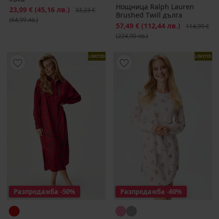
Нощница Ralph Lauren
Намаление
23,09 €
(45,16 лв.)
Първоначална цена
33,23 €
Brushed Twill дълга
(64,99 лв.)
Намаление
57,49 €
(112,44 лв.)
Първоначал
114,99 €
(224,90 лв.)
LIMITED
LIMITED
Разпродажба
-50%
Разпродажба
-60%