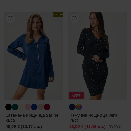
LIMITED
-31%
Сатенена нощница Satinе
Памучна нощница Vera
къса
къса
40,99 €
(80,17 лв.)
Намаление
23,09 €
(45,16 лв.)
Първоначалн
33,23 €