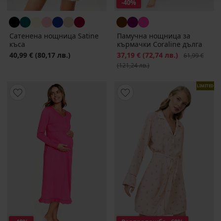
-40%
Сатенена нощница Satinе
Памучна нощница за
къса
кърмачки Coraline дълга
40,99 €
(80,17 лв.)
Намаление
37,19 €
(72,74 лв.)
Първоначалн
61,99 €
(121,24 лв.)
LIMITED