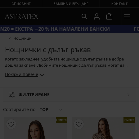
СПИСАНИЕ
ЗАМЯНА И ВРЪЩАНЕ
КОНТАКТ
КОД SUN20 = ЕКСТРА −20 % НА НАМАЛЕНИ БАНСКИ
Hощници
Нощнички с дълъг ръкав
Когато захладнее, удобната нощница с дълъг ръкав е добре
дошла за спане. Любимите нощници с дълъг ръкав могат да
бъдат в практична кройка с копчета или класически. В
Покажи повече
асортимента ни ще намерите дизайни от мек памук или топлещ
фланел, които са подходящи за зимата, през лятото пък ще
оцените моделите от охлаждащ сатен или лека вискоза. Трябва
ФИЛТРИРАНЕ
само да си изберете модела, който Ви харесва и да потънете в
топлите завивки или под одеялото пред любимия сериал.
Сортирайте по
TOP
LIMITED
LIMITED