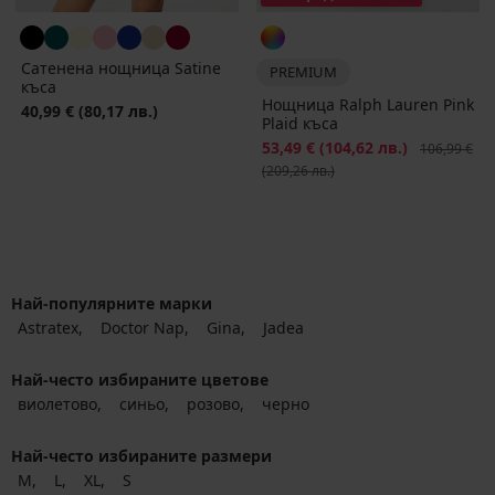
Сатенена нощница Satinе
PREMIUM
къса
Нощница Ralph Lauren Pink
40,99 €
(80,17 лв.)
Plaid къса
Намаление
53,49 €
(104,62 лв.)
Първоначал
106,99 €
(209,26 лв.)
Най-популярните марки
Astratex
Doctor Nap
Gina
Jadea
Най-често избираните цветове
виолетово
синьо
розово
черно
Най-често избираните размери
M
L
XL
S