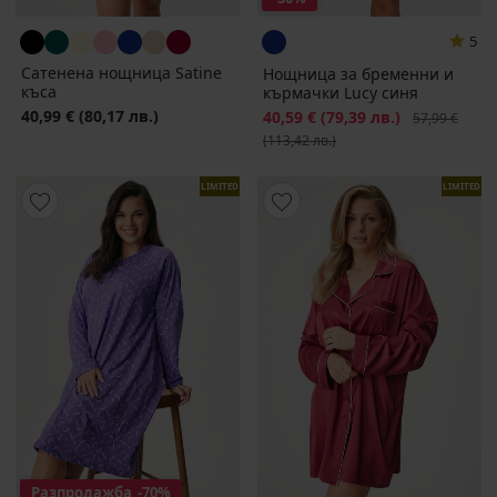
5
Сатенена нощница Satinе
Нощница за бременни и
къса
кърмачки Lucy синя
40,99 €
(80,17 лв.)
Намаление
40,59 €
(79,39 лв.)
Първоначалн
57,99 €
(113,42 лв.)
LIMITED
LIMITED
Разпродажба
-70%