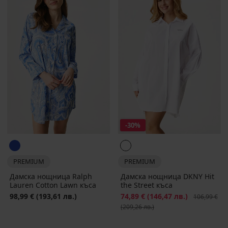
-30%
PREMIUM
PREMIUM
Дамска нощница Ralph
Дамска нощница DKNY Hit
Lauren Cotton Lawn къса
the Street къса
98,99 €
(193,61 лв.)
Намаление
74,89 €
(146,47 лв.)
Първоначал
106,99 €
(209,26 лв.)