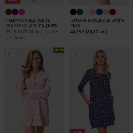
-40%
Памучна нощница за
Сатенена нощница Satinе
кърмачки Coraline дълга
къса
Намаление
37,19 €
(72,74 лв.)
Първоначална цена
40,99 €
(80,17 лв.)
61,99 €
(121,24 лв.)
LIMITED
-30%