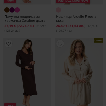
-40%
Разпродажба
-60%
Памучна нощница за
Нощница Aruelle Freesia
кърмачки Coraline дълга
къса
Намаление
37,19 €
(72,74 лв.)
Първоначална цена
Намаление
26,40 €
(51,63 лв.)
Първоначалн
61,99 €
65,99 €
(121,24 лв.)
(129,07 лв.)
LIMITED