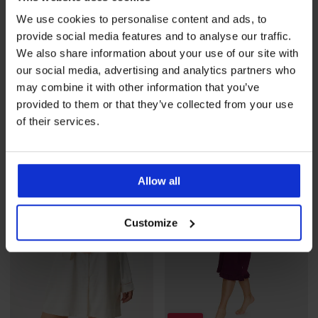
We use cookies to personalise content and ads, to
PREMIUM
PREMIUM
provide social media features and to analyse our traffic.
Памучна нощница BOSS
Нощница Ralph Lauren
We also share information about your use of our site with
Sleepshirt къса
Brushed Twill дълга
our social media, advertising and analytics partners who
Намаление
34,99 €
(68,43 лв.)
Първоначална цена
Намаление
57,49 €
(112,44 лв.)
Първоначал
69,99 €
114,99 €
may combine it with other information that you’ve
(136,89 лв.)
(224,90 лв.)
provided to them or that they’ve collected from your use
of their services.
LIMITED
Allow all
Customize