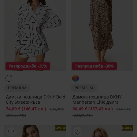
Разпродажба
-30%
Разпродажба
-30%
PREMIUM
PREMIUM
Дамска нощница DKNY Bold
Дамска нощница DKNY
City Streets къса
Manhattan Chic дълга
Намаление
74,89 €
(146,47 лв.)
Първоначална цена
Намаление
80,49 €
(157,43 лв.)
Първоначал
106,99 €
114,99 €
(209,26 лв.)
(224,90 лв.)
LIMITED
LIMITED