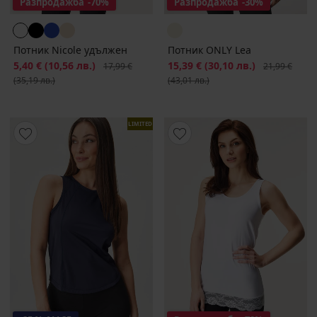
Разпродажба
-70%
Разпродажба
-30%
Потник Nicole удължен
Потник ONLY Lea
Намаление
5,40 €
(10,56 лв.)
Първоначална цена
Намаление
15,39 €
(30,10 лв.)
Първоначалн
17,99 €
21,99 €
(35,19 лв.)
(43,01 лв.)
LIMITED