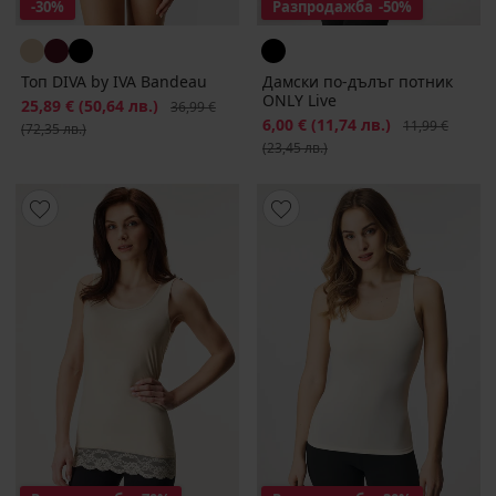
-30%
Разпродажба
-50%
Топ DIVA by IVA Bandeau
Дамски по-дълъг потник
ONLY Live
Намаление
25,89 €
(50,64 лв.)
Първоначална цена
36,99 €
Намаление
6,00 €
(11,74 лв.)
Първоначална
11,99 €
(72,35 лв.)
(23,45 лв.)