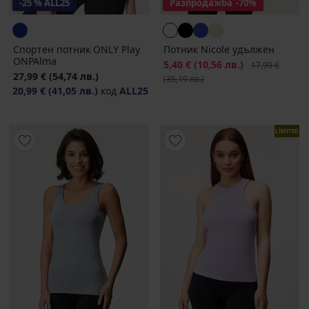
-25 % ALL25
Разпродажба
-70%
Спортен потник ONLY Play
Потник Nicole удължен
ONPAlma
Намаление
5,40 €
(10,56 лв.)
Първоначална
17,99 €
27,99 €
(54,74 лв.)
(35,19 лв.)
20,99 €
(41,05 лв.)
код
ALL25
LIMITED