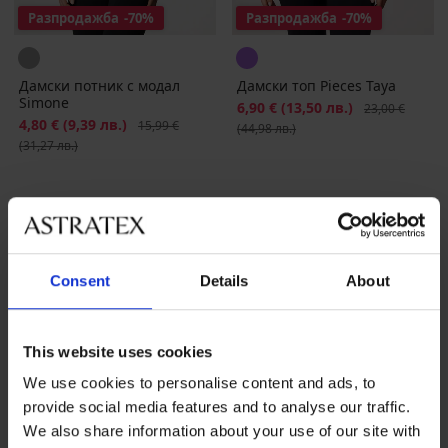
Разпродажба
-70%
Разпродажба
-70%
Дамски потник с модал
Дамски топ Pieces Taya
Simone
Намаление
6,90 €
(13,50 лв.)
Първоначална
23,00 €
Намаление
4,80 €
(9,39 лв.)
Първоначална цена
15,99 €
(44,98 лв.)
(31,27 лв.)
Consent
Details
About
This website uses cookies
We use cookies to personalise content and ads, to
provide social media features and to analyse our traffic.
We also share information about your use of our site with