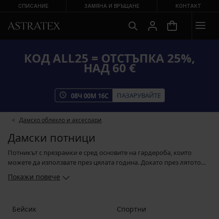
СПИСАНИЕ
ЗАМЯНА И ВРЪЩАНЕ
КОНТАКТ
КОД ALL25 = ОТСТЪПКА 25%,
НАД 60 €
ПАЗАРУВАЙТЕ
08
Ч
00
М
15
С
Дамско облекло и аксесоари
Дамски потници
Потникът с презрамки е сред основите на гардероба, които
можете да използвате през цялата година. Докато през лятото
можете да комбинирате потника с джинси, с шорти или поли,
Покажи повече
през останалата част от годината можете да го носите под риза,
пуловери и спортни горнища. В асортимента ни ще намерите
гладки basic потници, модели, украсени с дантела, които могат
Бейсик
Спортни
дискретно да се подават от деколтето на блузата и пъстри