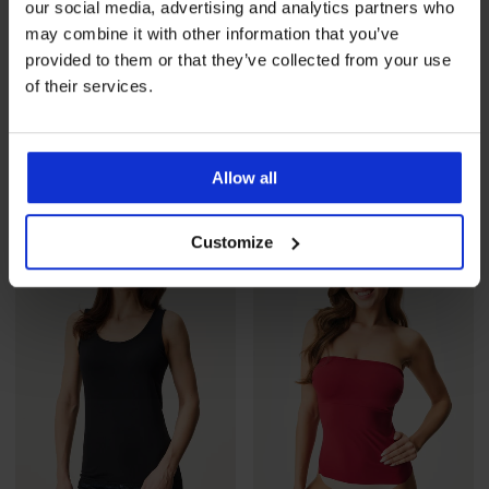
our social media, advertising and analytics partners who
may combine it with other information that you’ve
Разпродажба
-70%
-30%
provided to them or that they’ve collected from your use
of their services.
Потник Nicole удължен
Топ DIVA by IVA Bandeau
Намаление
5,40 €
(10,56 лв.)
Първоначална цена
Намаление
25,89 €
(50,64 лв.)
Първоначалн
17,99 €
36,99 €
(35,19 лв.)
(72,35 лв.)
Allow all
Customize