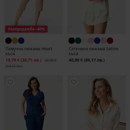
Разпродажба
-40%
Памучна пижама Heart
Сатенена пижама Satine
къса
къса
Намаление
19,79 €
(38,71 лв.)
Първоначална цена
40,99 €
(80,17 лв.)
32,99 €
(64,52 лв.)