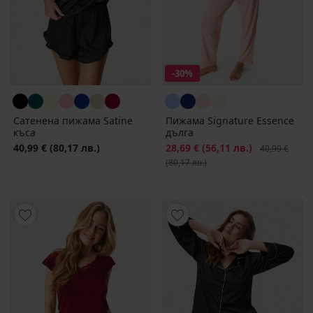
-30%
Сатенена пижама Satine
Пижама Signature Essence
къса
дълга
40,99 €
(80,17 лв.)
Намаление
28,69 €
(56,11 лв.)
Първоначалн
40,99 €
(80,17 лв.)