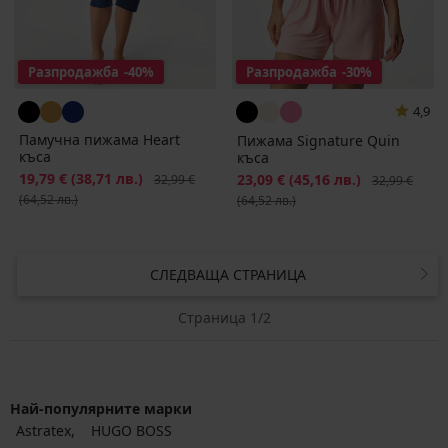
Разпродажба
-40%
Разпродажба
-30%
4,9
Памучна пижама Heart
Пижама Signature Quin
къса
къса
Намаление
19,79 €
(38,71 лв.)
Първоначална цена
Намаление
23,09 €
(45,16 лв.)
Първоначалн
32,99 €
32,99 €
(64,52 лв.)
(64,52 лв.)
СЛЕДВАЩА СТРАНИЦА
Страница 1/2
Най-популярните марки
Astratex
HUGO BOSS