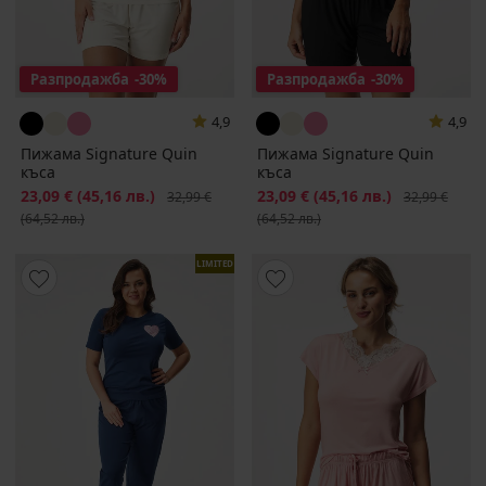
Разпродажба
-30%
Разпродажба
-30%
4,9
4,9
Пижама Signature Quin
Пижама Signature Quin
къса
къса
Намаление
23,09 €
(45,16 лв.)
Първоначална цена
Намаление
23,09 €
(45,16 лв.)
Първоначалн
32,99 €
32,99 €
(64,52 лв.)
(64,52 лв.)
LIMITED