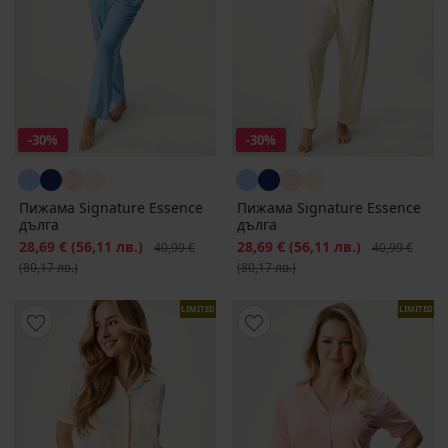
-30%
-30%
Пижама Signature Essence
Пижама Signature Essence
дълга
дълга
Намаление
28,69 €
(56,11 лв.)
Първоначална цена
Намаление
28,69 €
(56,11 лв.)
Първоначалн
40,99 €
40,99 €
(80,17 лв.)
(80,17 лв.)
LIMITED
LIMITED