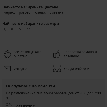
Най-често избираните цветове
черно
розово
синьо
сметана
Най-често избираните размери
L
XL
M
XXL
8 % от покупката
Безплатна замяна и
обратно
връщане
Изгодна
Как да изберем
Обслужване на клиенти
На разположение сме всеки работен ден от 9:00 до 17:00
ч
042 952927