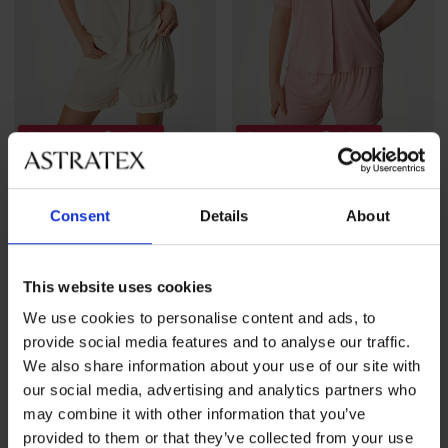
Разпродажба
-70%
Разпродажба
-70%
5
5
Пижама Deep Sleep къса
Пижама Deep Sleep къса
Consent
Details
About
Намаление
12,30 €
(24,06 лв.)
Първоначална цена
Намаление
12,30 €
(24,06 лв.)
Първоначалн
40,99 €
40,99 €
(80,17 лв.)
(80,17 лв.)
This website uses cookies
LIMITED
We use cookies to personalise content and ads, to
provide social media features and to analyse our traffic.
We also share information about your use of our site with
our social media, advertising and analytics partners who
may combine it with other information that you’ve
provided to them or that they’ve collected from your use