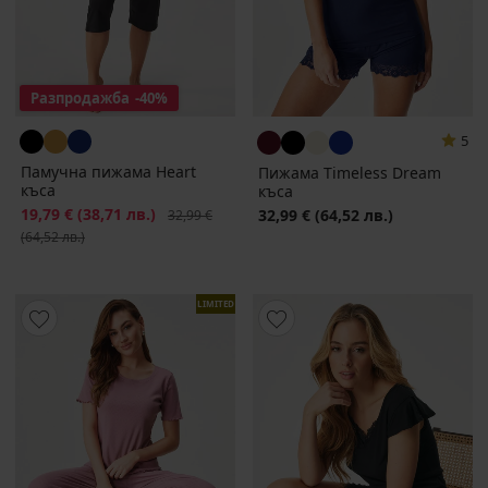
Разпродажба
-40%
5
Памучна пижама Heart
Пижама Timeless Dream
къса
къса
Намаление
19,79 €
(38,71 лв.)
Първоначална цена
32,99 €
(64,52 лв.)
32,99 €
(64,52 лв.)
LIMITED