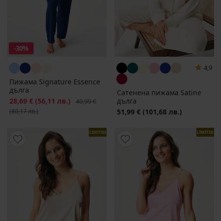
-30%
4,9
Пижама Signature Essence
дълга
Сатенена пижама Satine
Намаление
28,69 €
(56,11 лв.)
Първоначална цена
дълга
40,99 €
(80,17 лв.)
51,99 €
(101,68 лв.)
LIMITED
LIMITED