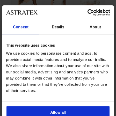
Consent
Details
About
This website uses cookies
От същата колекция
We use cookies to personalise content and ads, to
provide social media features and to analyse our traffic.
We also share information about your use of our site with
-60%
our social media, advertising and analytics partners who
ED
ITED
IMITED
LIMITED
LIMITED
may combine it with other information that you’ve
provided to them or that they’ve collected from your use
Дамска
Дамска
Дамска
PREMIUM
of their services.
пижама
пижама
памучна
Комплект
Сатенена
Night
Dream
пижама
от
пижама
Hearts
Love
Medelin
модал
Bluebella
с
с
Stripe
Cabo
Leonora
къси
дълъг
с
print
Allow all
къса
крачоли
ръкав
къси