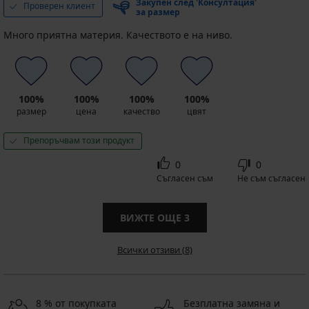
Закупен след 'Консултация'
Проверен клиент
за размер
Много приятна материя. Качеството е на ниво.
100%
100%
100%
100%
размер
цена
качество
цвят
Препоръчвам този продукт
0
0
Съгласен съм
Не съм съгласен
ВИЖТЕ ОЩЕ
3
Всички отзиви (8)
8 % от покупката
Безплатна замяна и