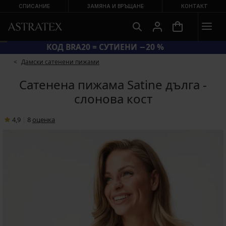
СПИСАНИЕ
ЗАМЯНА И ВРЪЩАНЕ
КОНТАКТ
КОД BRA20 = СУТИЕНИ −20 %
Дамски сатенени пижами
Сатенена пижама Satine дълга -
слонова кост
4,9
|
8
oценка