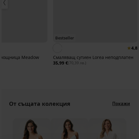
Bestseller
4,8
а нощница Meadow
Смаляващ сутиен Lorea неподплатен
35,99 €
(70,39 лв.)
От същата колекция
Покажи