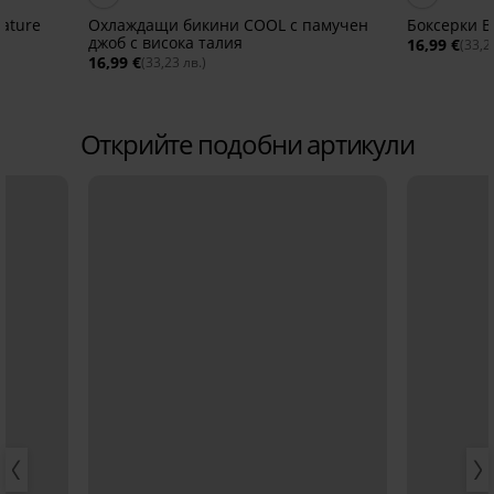
ature
Охлаждащи бикини COOL с памучен
Боксерки 
джоб с висока талия
16,99 €
(33,2
16,99 €
(33,23 лв.)
Открийте подобни артикули