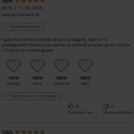
100
%
ПЕТЯ
11. 06. 2026
закупен размер M
Проверен клиент
Чудесни и като качество и като усещане. Цветът е
универсален (близък до цвета на тялото) и може да ес носи и
с бели и по тъмни дрехи
100%
100%
100%
100%
размер
цена
качество
цвят
Препоръчвам този продукт
0
0
Съгласен съм
Не съм съгласен
100
%