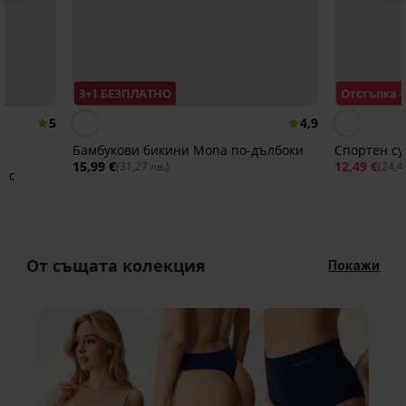
3+1 БЕЗПЛАТНО
Отстъпка 
5
4,9
Бамбукови бикини Mona по-дълбоки
Спортен су
15,99 €
12,49 €
(31,27 лв.)
(24,4
i с
От същата колекция
Покажи