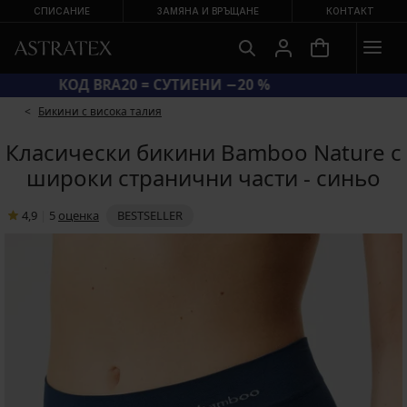
СПИСАНИЕ
ЗАМЯНА И ВРЪЩАНЕ
КОНТАКТ
КОД BRA20 = СУТИЕНИ −20 %
Бикини с висока талия
Класически бикини Bamboo Nature с
широки странични части - синьо
4,9
|
5
oценка
BESTSELLER