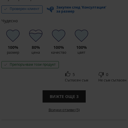
Закупен след 'Консултация'
Проверен клиент
за размер
Чудесно
100%
80%
100%
100%
размер
цена
качество
цвят
Препоръчвам този продукт
5
0
Съгласен съм
Не съм съгласен
ВИЖТЕ ОЩЕ
3
Всички отзиви (5)