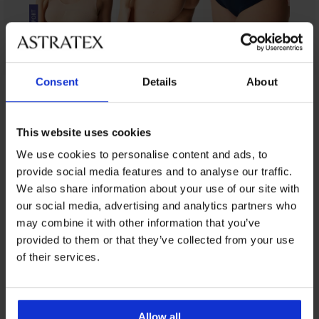
Consent
Details
About
От същата колекция
This website uses cookies
We use cookies to personalise content and ads, to
3+1 БЕЗПЛАТНО
3+1 БЕЗПЛАТНО
3+1 БЕЗПЛАТНО
3+1 БЕЗПЛАТНО
3+1 БЕЗПЛАТНО
3+1 БЕЗПЛАТНО
3+1 БЕЗПЛАТНО
provide social media features and to analyse our traffic.
We also share information about your use of our site with
4,8
5
5
4,9
4,9
our social media, advertising and analytics partners who
may combine it with other information that you’ve
Бикини
3+1 БЕЗПЛАТНО
provided to them or that they’ve collected from your use
Classy
Класически
Бикини
Класически
Класически
BESTSELLER
класически
of their services.
бикини
Monica
по-
бикини
4,6
по-
Бикини
My
по-
дълбоки
Laser
дълбоки
Elisa
Pizzo
дълбоки
бамбукови
с
дишащи
Бикини
с
I
с
бикини
висока
Fiona
висока
с
11,99
модал
Dita
талия
Allow all
класически
талия