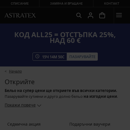
СПИСАНИЕ
ЗАМЯНА И ВРЪЩАНЕ
КОНТАКТ
КОД ALL25 = ОТСТЪПКА 25%,
НАД 60 €
ПАЗАРУВАЙТЕ
15
Ч
14
М
49
С
Начало
Открийте
Бельо на супер цени ще откриете във всички категории.
Пазарувайте сутиени и друго долно бельо
на изгодни цени
.
Покажи повече
Седмична акция
Подаръчни ваучери