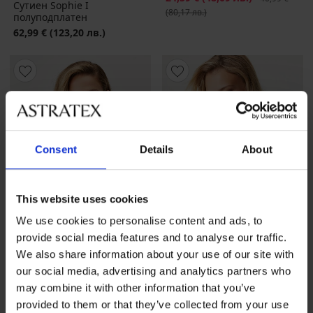
Сутиен Sophie I
(80,17 лв.)
полуподплатен
62,99 €
(123,20 лв.)
Consent
Details
About
This website uses cookies
We use cookies to personalise content and ads, to
provide social media features and to analyse our traffic.
We also share information about your use of our site with
Разпродажба
-70%
-25 % ALL25
our social media, advertising and analytics partners who
4,7
4,8
may combine it with other information that you’ve
Сутиен Estel полуподплатен
provided to them or that they’ve collected from your use