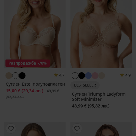
Разпродажба
-70%
4,7
4,9
Сутиен Estel полуподплатен
BESTSELLER
Намаление
15,00 €
(29,34 лв.)
Първоначална цена
49,99 €
Сутиен Triumph Ladyform
(97,77 лв.)
Soft Minimizer
48,99 €
(95,82 лв.)