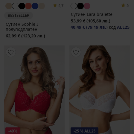
4,7
5
Сутиен Lara bralette
BESTSELLER
53,99 €
(105,60 лв.)
Сутиен Sophie I
40,49 €
(79,19 лв.)
код
ALL25
полуподплатен
62,99 €
(123,20 лв.)
-40%
-25 % ALL25