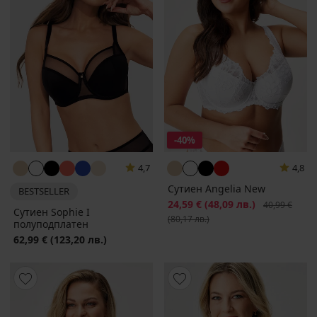
-40%
4,7
4,8
Сутиен Angelia New
BESTSELLER
Намаление
24,59 €
(48,09 лв.)
Първоначалн
40,99 €
Сутиен Sophie I
(80,17 лв.)
полуподплатен
62,99 €
(123,20 лв.)