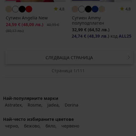
4,8
4,8
Сутиен Angelia New
Сутиен Ammy
полуподплатен
Намаление
24,59 €
(48,09 лв.)
Първоначална цена
40,99 €
32,99 €
(64,52 лв.)
(80,17 лв.)
24,74 €
(48,39 лв.)
код
ALL25
СЛЕДВАЩА СТРАНИЦА
Страница 1/111
Най-популярните марки
Astratex
Rosme
Jadea
Dorina
Най-често избираните цветове
черно
бежово
бяло
червено