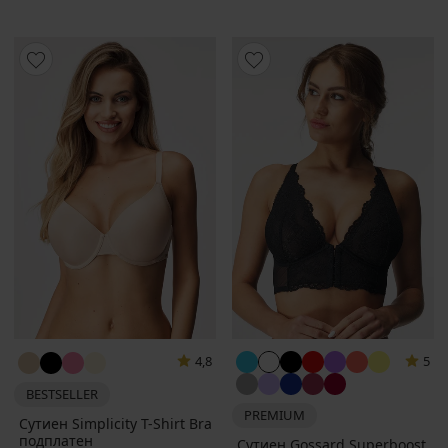
4,8
5
BESTSELLER
PREMIUM
Сутиен Simplicity T-Shirt Bra
подплатен
Сутиен Gossard Superboost