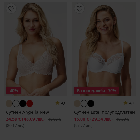
-40%
Разпродажба
-70%
4,8
4,7
Сутиен Angelia New
Сутиен Estel полуподплатен
Намаление
24,59 €
(48,09 лв.)
Първоначална цена
Намаление
15,00 €
(29,34 лв.)
Първоначалн
40,99 €
49,99 €
(80,17 лв.)
(97,77 лв.)