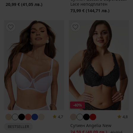
Lacе неподплатен
20,99 €
(41,05 лв.)
73,99 €
(144,71 лв.)
-40%
4,7
4,8
Сутиен Angelia New
BESTSELLER
Намаление
24,59 €
(48,09 лв.)
Първоначалн
40,99 €