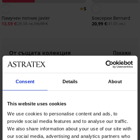
5
Памучен потник Javier
Боксерки Bernard
13,59 €
20,99 €
(26,58 лв.)
16,99 €
(41,05 лв.)
От същата колекция
Покажи
Consent
Details
About
This website uses cookies
We use cookies to personalise content and ads, to
provide social media features and to analyse our traffic.
We also share information about your use of our site with
our social media, advertising and analytics partners who