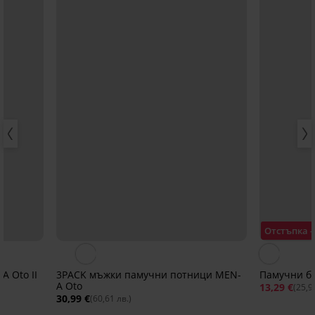
Отстъпка 
 Oto II
3PACK мъжки памучни потници MEN-
Памучни бо
A Oto
13,29 €
(25,9
30,99 €
(60,61 лв.)