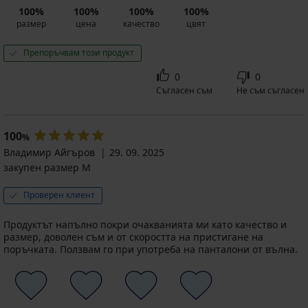
100%
100%
100%
100%
размер
цена
качество
цвят
Препоръчвам този продукт
0
0
Съгласен съм
Не съм съгласен
100
%
Владимир Айгъров
29. 09. 2025
закупен размер M
Проверен клиент
Продуктът напълно покри очакванията ми като качество и
размер, доволен съм и от скоростта на пристигане на
поръчката. Ползвам го при употреба на панталони от вълна.