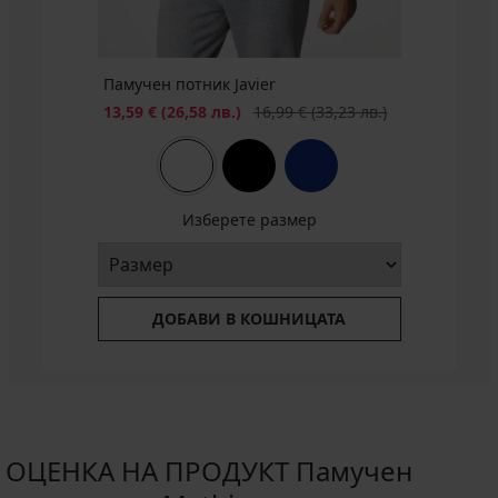
Памучен потник Javier
Намаление
Първоначална цена
13,59 €
(26,58 лв.)
16,99 €
(33,23 лв.)
Изберете размер
ДОБАВИ В КОШНИЦАТА
ОЦЕНКА НА ПРОДУКТ Памучен