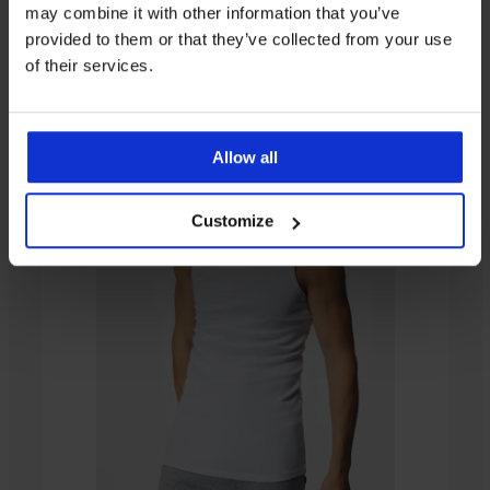
may combine it with other information that you’ve
От същата колекция
provided to them or that they’ve collected from your use
of their services.
Allow all
Customize