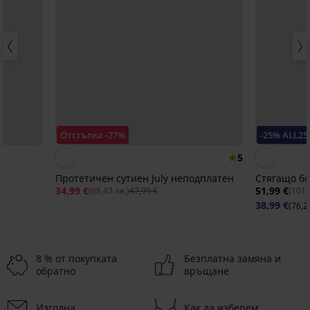
Отстъпка -27%
-25% ALL25
5
Протетичен сутиен July неподплатен
Стягащо бод
34,99 €
51,99 €
(68,43 лв.)
47,99 €
(101,
38,99 €
(76,2
8 % от покупката
Безплатна замяна и
обратно
връщане
Изгодна
Как да изберем