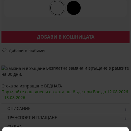
ДОБАВИ В КОШНИЦАТА
Добави в любими
Безплатна замяна и връщане в рамките
на 30 дни.
Стока за изпращане ВЕДНАГА
Поръчайте още днес и стоката ще бъде при Вас до
12.08.
2026
-
13.08.
2026
ОПИСАНИЕ
ТРАНСПОРТ И ПЛАЩАНЕ
СМЯНА