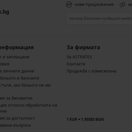
нови предложения
а
x.bg
информация
За фирмата
т и заплащане
За ASTRATEX
овия
Контакти
а личните данни
Продажба с комисионна
бельото и банските
стъпя, ако бельото не ми
ия за бисквитки
ия относно обработката на
нни
ия за достъпност
1 EUR = 1.95583 BGN
давани въпроси