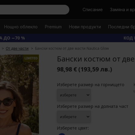
Търси
Списание
Замяна и в
Нощно облекло
Premium
Нови продукти
Последни б
А ДО −70 %
КОД 
От две части
Бански костюм от две масти Nautica Glow
Бански костюм от две
LIMITED
98,98 €
(193,59 лв.)
Изберете размер на горнището
Изберете размер на долната част
Изберете цвят: