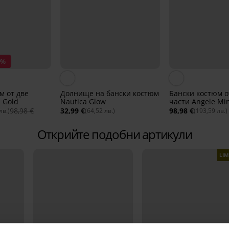
0%
м от две
Долнище на бански костюм
Бански костюм о
 Gold
Nautica Glow
части Angele Mi
98,98 €
32,99 €
98,98 €
лв.)
(64,52 лв.)
(193,59 лв.)
Открийте подобни артикули
LIM