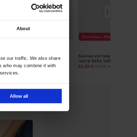
About
Отстъпка -30%
Отстъпка -30%
5
ica
Бански костюм от две
Бански костюм от две
se our traffic. We also share
части Carmen Big
части Bella Soft
ers who may combine it with
74,88 €
106,98 €
83,28 €
118,98 €
(146,45 лв.)
(162,88 лв.)
 services.
Allow all