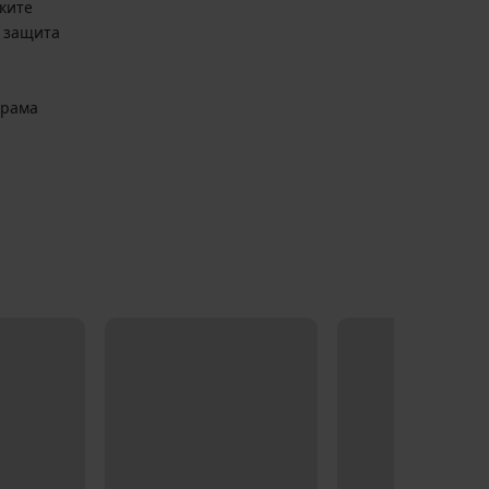
ките
V защита
арама