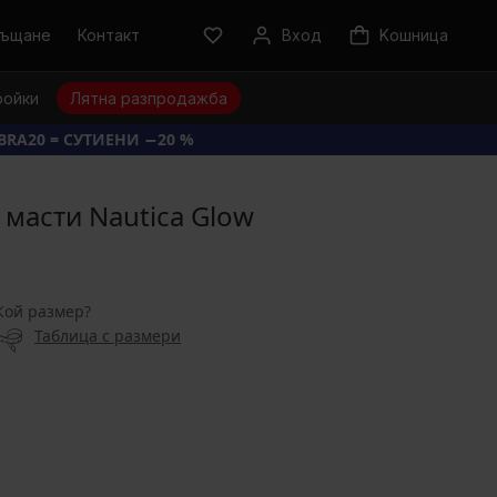
ръщане
Контакт
Вход
Kошница
ройки
Лятна разпродажба
BRA20 = СУТИЕНИ −20 %
 масти Nautica Glow
Кой размер?
Таблица с размери