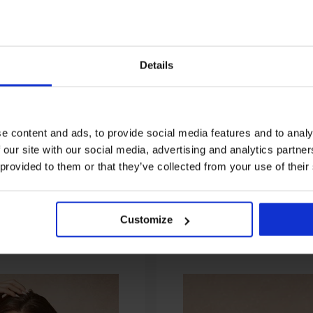
1+1 БЕЗПЛАТНО
Details
Разпродажба
Отстъпка -30%
и
Бързосъхнещ бански
Цял бански костюм Naut
e content and ads, to provide social media features and to analy
Spacer
костюм от две части Spacer
Glow
3D Black Voyage
 our site with our social media, advertising and analytics partn
93,98 €
74,89 €
106,99 €
(183,81 лв.)
(146,47 лв.)
 provided to them or that they’ve collected from your use of their
От същата колекция
Customize