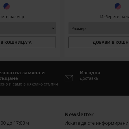
рете размер
Изберете раз
 В КОШНИЦАТА
ДОБАВИ В КОШН
езплатна замяна и
Изгодна
ръщане
Доставка
сно и само в няколко стъпки
Newsletter
00 до 17:00 ч
Искате да сте информирани 