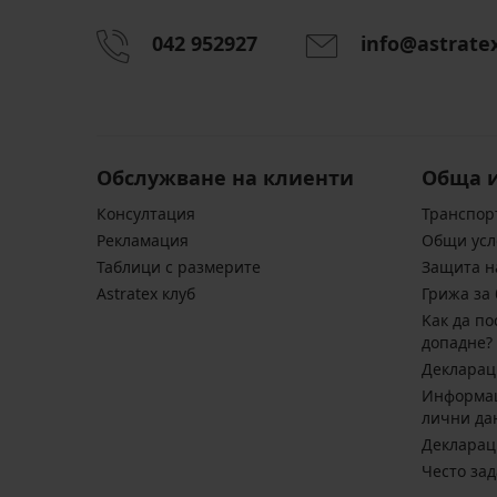
042 952927
info@astrate
Обслужване на клиенти
Обща 
Консултация
Транспор
Pекламация
Общи усл
Таблици с размерите
Защита н
Astratex клуб
Грижа за 
Kак да по
допадне?
Декларац
Информац
лични да
Декларац
Често за