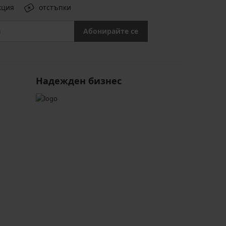
кция
отстъпки
Абонирайте се
Надежден бизнес