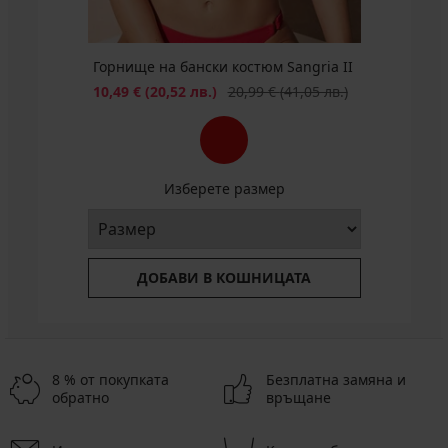
лв.)
Горнище на бански костюм Sangria II
Намаление
Първоначална цена
10,49 €
(20,52 лв.)
20,99 €
(41,05 лв.)
Изберете размер
ДОБАВИ В КОШНИЦАТА
8 % от покупката
Безплатна замяна и
обратно
връщане