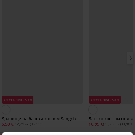
Отстъпка -50%
Отстъпка -50%
Долнище на бански костюм Sangria
Бански костюм от две
6,50 €
16,99 €
(12,71 лв.)
12,99 €
(33,23 лв.)
33,98 €