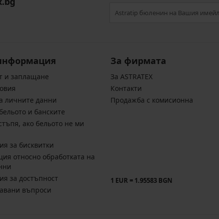
x.bg
информация
За фирмата
т и заплащане
За ASTRATEX
овия
Контакти
а личните данни
Продажба с комисионна
бельото и банските
стъпя, ако бельото не ми
ия за бисквитки
ия относно обработката на
нни
ия за достъпност
1 EUR = 1.95583 BGN
давани въпроси