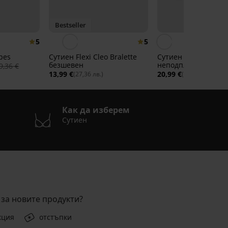
Bestseller
5
5
pes
Сутиен Flexi Cleo Bralette
Сутиен Marion
безшевен
неподплатен без б
9,36 €
13,99 €
20,99 €
(27,36 лв.)
(41,05 лв.)
Как да изберем
Сутиен
за новите продукти?
кция
отстъпки