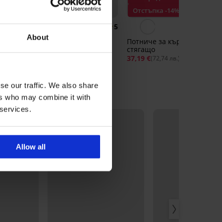
Отстъпка -30%
Отстъпка -14%
5
About
sa
Памучен долен потник
Потниче за кърмачки Jo
Maren
стягащо
10,49 €
14,99 €
37,19 €
43,39 €
(20,52 лв.)
(72,74 лв.)
se our traffic. We also share
ers who may combine it with
 services.
Allow all