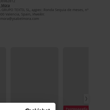
06982812
l Mora
 GRUPO TEXTIL SL, aдрес: Ronda Sequia de meses, nº
800 Valencia, Spain, Имейл:
lmora@ysabelmora.com
Разпродажба