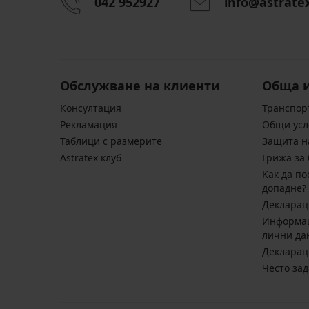
042 952927
info@astrate
Долно
Дамска
Долно
потниче
нощница
потниче
Essential
Supima
Essential
V-
Superlight
13,99
neck
Намаление
20,29
€
15,99
€
(27,36
€
(39,68
Обслужване на клиенти
Обща 
лв.)
(31,27
лв.)
Консултация
Транспор
лв.)
Първоначална цена
28,99
€
Pекламация
Общи усл
(56,70
Таблици с размерите
Защита н
лв.)
Astratex клуб
Грижа за 
Kак да по
допадне?
Декларац
Информац
лични да
Декларац
Често за