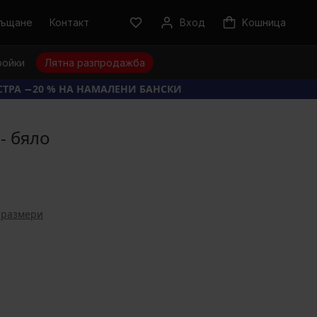
ръщане
Контакт
Вход
Kошница
ройки
Лятна разпродажба
КСТРА −20 % НА НАМАЛЕНИ БАНСКИ
- бяло
 размери