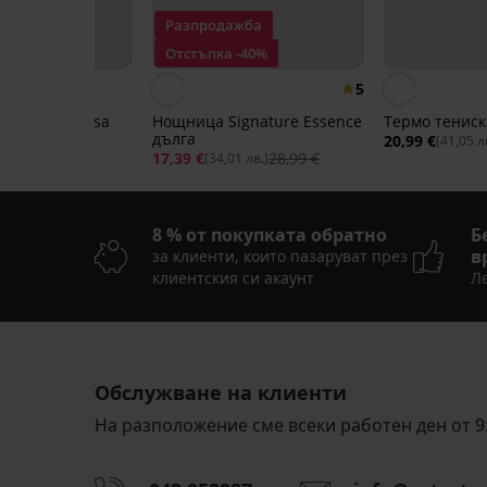
Разпродажба
 -40%
Отстъпка -40%
5
нощница Luisa
Нощница Signature Essence
Термо тениск
а
дълга
20,99 €
(41,05 л
28,99 €
17,39 €
28,99 €
01 лв.)
(34,01 лв.)
8 % от покупката обратно
Б
в
за клиенти, които пазаруват през
клиентския си акаунт
Ле
-30%
Обслужване на клиенти
5
5
На разположение сме всеки работен ден от 9: