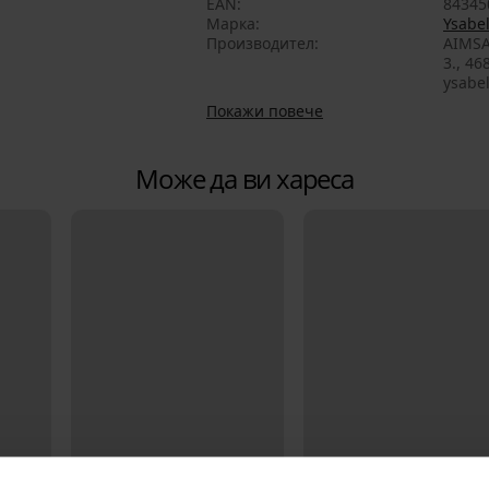
EAN
84345
Марка
Ysabe
Производител
AIMSA
3., 46
ysabe
Покажи повече
Може да ви хареса