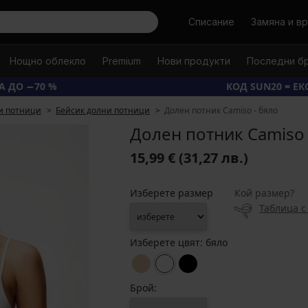
Търси
Списание
Замяна и в
Нощно облекло
Premium
Нови продукти
Последни б
А ДО −70 %
КОД SUN20 = Е
и потници
Бейсик долни потници
Долен потник Camiso - бяло
Долен потник Camiso 
15,99 €
(31,27 лв.)
Изберете размер
Кой размер?
Таблица с
Изберете цвят:
бяло
Брой: