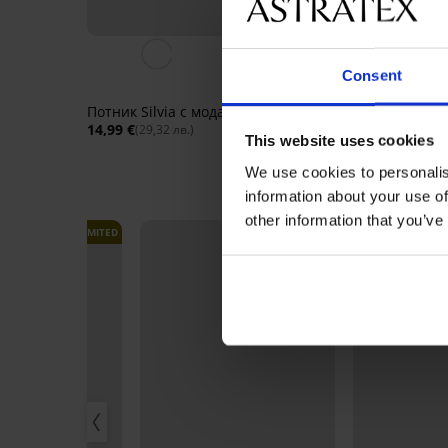
5
Consent
Дамско долно потни
Pieces Plain
Потник Silvia с модал
15,99 €
(31,27 лв.)
14,99 €
(29,32 лв.)
This website uses cookies
We use cookies to personalis
information about your use of
other information that you’ve
LIMITED
LIMITED