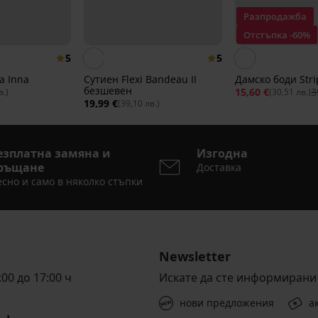
Разпродажба
Отстъпка -60%
5
5
а Inna
Сутиен Flexi Bandeau II
Дамско боди Stri
безшевен
15,60 €
3
в.)
(30,51 лв.)
19,99 €
(39,10 лв.)
езплатна замяна и
Изгодна
ръщане
Доставка
сно и само в няколко стъпки
Newsletter
00 до 17:00 ч
Искате да сте информирани 
нови предложения
а