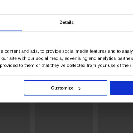
5
5
Details
че
Долно потниче Essential
Дамски долен потник Li
13,99 €
18,99 €
(27,36 лв.)
(37,14 лв.)
e content and ads, to provide social media features and to analy
Открийте подобни артикули
 our site with our social media, advertising and analytics partn
 provided to them or that they’ve collected from your use of their
Customize