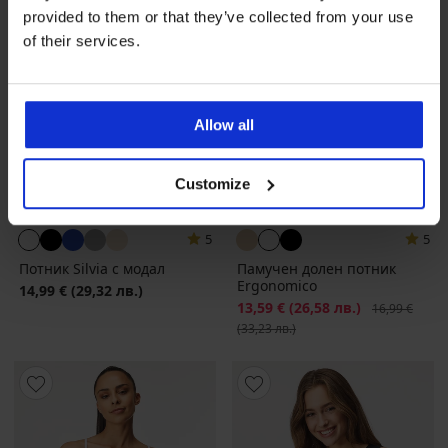
provided to them or that they’ve collected from your use
of their services.
Allow all
Customize
-20%
5
5
Потник Silvia с модал
Памучен долен потник
Ergonomico
14,99 €
(29,32 лв.)
Намаление
13,59 €
(26,58 лв.)
Първоначалн
16,99 €
(33,23 лв.)