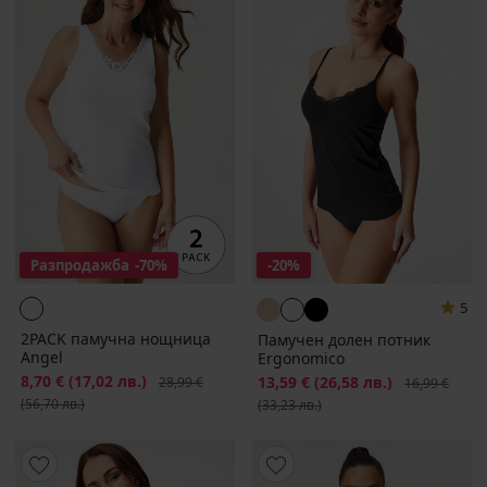
Разпродажба
-70%
-20%
5
2PACK памучна нощница
Памучен долен потник
Angel
Ergonomico
Намаление
8,70 €
(17,02 лв.)
Първоначална цена
Намаление
13,59 €
(26,58 лв.)
Първоначалн
28,99 €
16,99 €
(56,70 лв.)
(33,23 лв.)