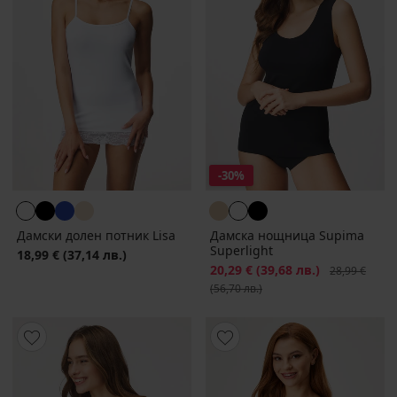
-30%
Дамски долен потник Lisa
Дамска нощница Supima
Superlight
18,99 €
(37,14 лв.)
Намаление
20,29 €
(39,68 лв.)
Първоначалн
28,99 €
(56,70 лв.)