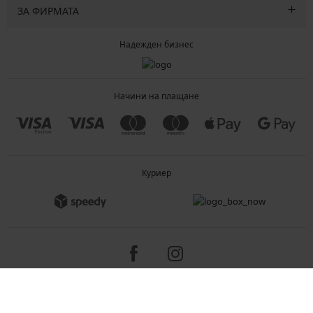
ЗА ФИРМАТА
Надежден бизнес
Начини на плащане
Куриер
Copyright 2005-2026 © ASTRATEX a.s.
Programia - B2C, B2B, advanced e-commerce solutions