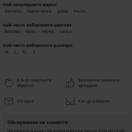
Най-популярните марки
Astratex
Ysabel Mora
Jadea
Pieces
Най-често избираните цветове
бежово
бяло
черно
синьо
Най-често избираните размери
M
L
XL
S
8 % от покупката
Безплатна замяна и
обратно
връщане
Изгодна
Как да изберем
Обслужване на клиенти
На разположение сме всеки работен ден от 9:00 до 17:00