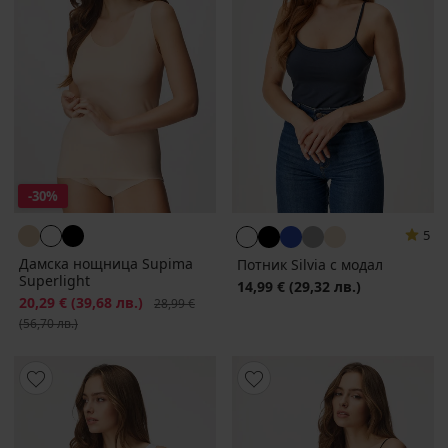
-30%
5
Дамска нощница Supima
Потник Silvia с модал
Superlight
14,99 €
(29,32 лв.)
Намаление
20,29 €
(39,68 лв.)
Първоначална цена
28,99 €
(56,70 лв.)