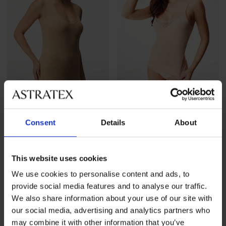
-20%
Consent
Details
About
Дамски невидим долен
Долен потник Camiso
потник
15,99 €
(31,27 лв.)
Намаление
29,59 €
(57,87 лв.)
Първоначална цена
36,99 €
This website uses cookies
(72,35 лв.)
We use cookies to personalise content and ads, to
provide social media features and to analyse our traffic.
We also share information about your use of our site with
our social media, advertising and analytics partners who
may combine it with other information that you’ve