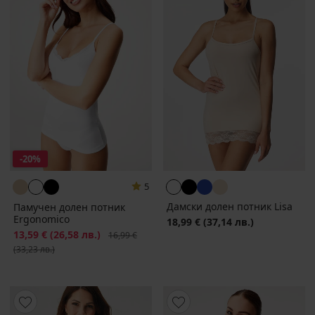
-20%
5
Дамски долен потник Lisa
Памучен долен потник
Ergonomico
18,99 €
(37,14 лв.)
Намаление
13,59 €
(26,58 лв.)
Първоначална цена
16,99 €
(33,23 лв.)