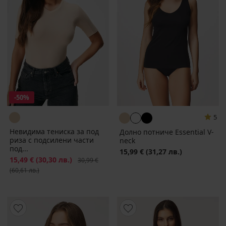
-50%
5
Невидима тениска за под
Долно потниче Essential V-
риза с подсилени части
neck
под...
15,99 €
(31,27 лв.)
Намаление
15,49 €
(30,30 лв.)
Първоначална цена
30,99 €
(60,61 лв.)