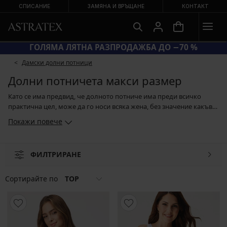
СПИСАНИЕ
ЗАМЯНА И ВРЪЩАНЕ
КОНТАКТ
КОД BRA20 = СУТИЕНИ −20 %
Дамски долни потници
Долни потничета макси размер
Като се има предвид, че долното потниче има преди всичко
практична цел, може да го носи всяка жена, без значение какъв
тип фигура има или кой размер е. Жените, които носят размер S,
Покажи повече
могат да избират от семплите basic и безшевни модели, от
потничетата с фина декоративна дантела или от стягащите
модели. Пищните форми често се свързват с голям бюст. Ако
ФИЛТРИРАНЕ
това се отнася за Вас, търсете кройка, която в бюста е така
моделирана, че да държи гърдите Ви на място. Благодарение на
това ще се чувствате удобно и със самочувствие.
Сортирайте по
TOP