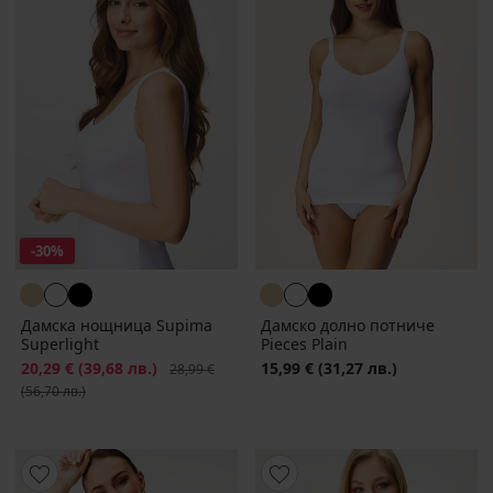
-30%
Дамска нощница Supima
Дамско долно потниче
Superlight
Pieces Plain
Намаление
20,29 €
(39,68 лв.)
Първоначална цена
15,99 €
(31,27 лв.)
28,99 €
(56,70 лв.)