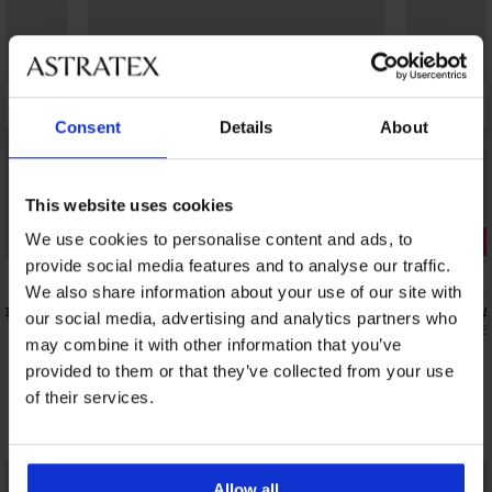
Consent
Details
About
This website uses cookies
We use cookies to personalise content and ads, to
Отстъпка 
provide social media features and to analyse our traffic.
5
We also share information about your use of our site with
од
Сатенена пижама Macy Satine дълга
Дамско бод
our social media, advertising and analytics partners who
49,99 €
25,89 €
(97,77 лв.)
(50,6
may combine it with other information that you’ve
provided to them or that they’ve collected from your use
of their services.
Открийте подобни артикули
Allow all