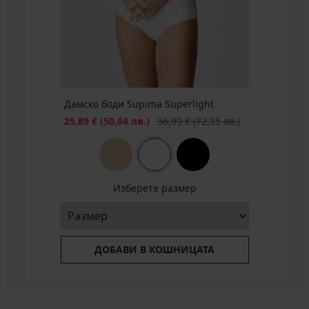
14,99
16,99
Първоначална цена
Първоначална цена
24,99
21,59
€
€
€
€
(29,32
(33,23
(48,88
(42,23
лв.)
лв.)
лв.)
лв.)
Дамско боди Supima Superlight
Намаление
Първоначална цена
25,89 €
(50,64 лв.)
36,99 €
(72,35 лв.)
Изберете размер
ДОБАВИ В КОШНИЦАТА