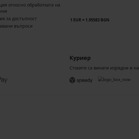
ия относно обработката на
нни
ия за достъпност
1 EUR = 1.95583 BGN
давани въпроси
Куриер
Стоките са винаги изрядни и н