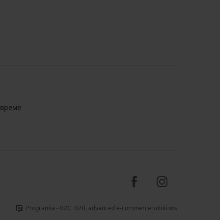
авреме
Programia - B2C, B2B, advanced e-commerce solutions