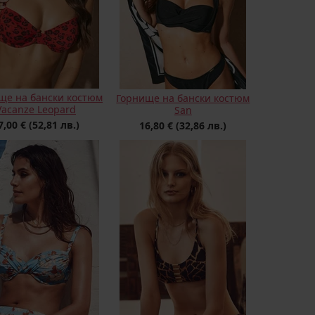
ще на бански костюм
Горнище на бански костюм
Vacanze Leopard
San
7,00 €
(52,81 лв.)
16,80 €
(32,86 лв.)