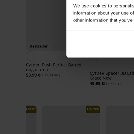
We use cookies to personalis
information about your use of
other information that you’ve
Bestseller
Bestseller
4,9
Сутиен Push Perfect Bardot
подплатен
Сутиен Spacer 3D La
53,99 €
(105,60 лв.)
Grace New
49,99 €
(97,77 лв.)
LIMITED
LIMITED