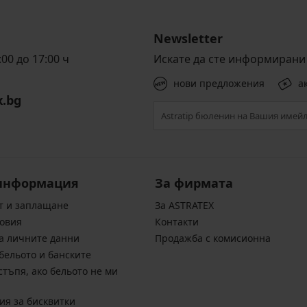
Newsletter
00 до 17:00 ч
Искате да сте информирани 
нови предложения
а
x.bg
информация
За фирмата
т и заплащане
За ASTRATEX
овия
Контакти
а личните данни
Продажба с комисионна
бельото и банските
стъпя, ако бельото не ми
ия за бисквитки