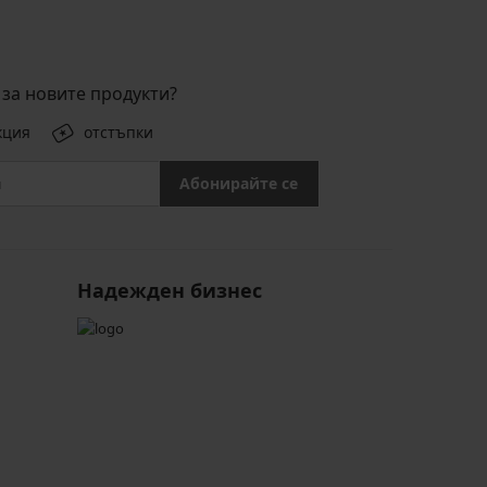
за новите продукти?
кция
отстъпки
Абонирайте се
Надежден бизнес