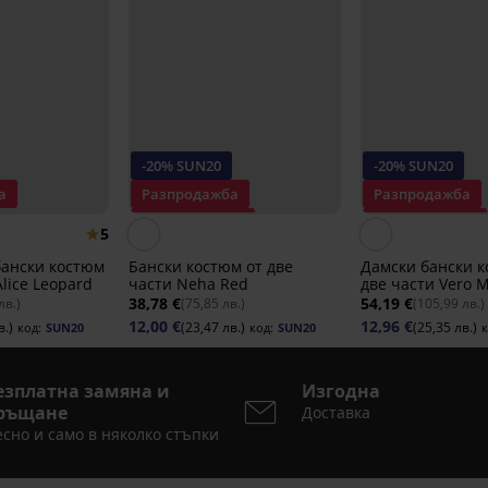
-20% SUN20
-20% SUN20
а
Разпродажба
Разпродажба
Отстъпка -61%
Отстъпка -70%
5
0%
бански костюм
Бански костюм от две
Дамски бански к
Alice Leopard
части Neha Red
две части Vero M
38,78 €
54,19 €
лв.)
(75,85 лв.)
(105,99 лв.)
12,00 €
12,96 €
в.)
(23,47 лв.)
(25,35 лв.)
код:
SUN20
код:
SUN20
к
езплатна замяна и
Изгодна
ръщане
Доставка
сно и само в няколко стъпки