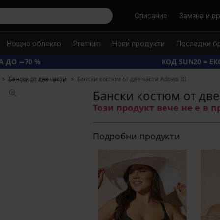
Търси
Списание
Замяна и в
Нощно облекло
Premium
Нови продукти
Последни б
А ДО −70 %
КОД SUN20 = Е
Бански от две части
Бански костюм от две части Adowa III
Бански костюм от две 
Този продукт вече не е в 
Подробни продукти