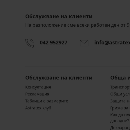
Обслужване на клиенти
На разположение сме всеки работен ден от 9:
042 952927
info@astrate
Обслужване на клиенти
Обща 
Консултация
Транспор
Pекламация
Общи усл
Таблици с размерите
Защита н
Astratex клуб
Грижа за 
Kак да по
допадне?
Декларац