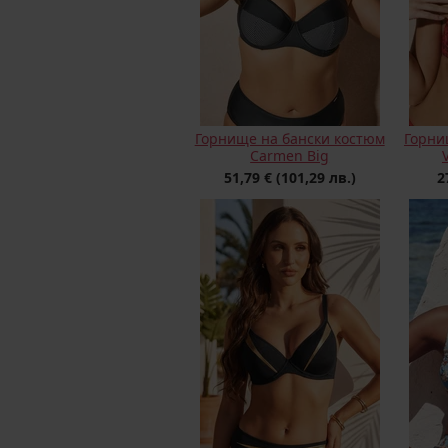
Горнище на бански костюм
Горни
Carmen Big
51,79 €
(101,29 лв.)
2