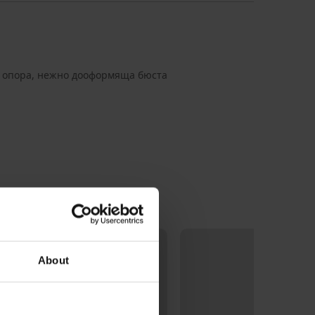
 опора, нежно дооформяща бюста
About