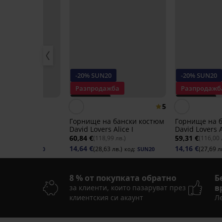
20
-20% SUN20
-20% SUN20
ажба
Разпродажба
Разпродажб
 -70%
PREMIUM
PREMIUM
5
Отстъпка -70%
Отстъпка -7
стюм от две
Горнище на бански костюм
Горнище на 
K STORM Tajа
David Lovers Alice I
David Lovers 
60,84 €
59,31 €
33 лв.)
(118,99 лв.)
(116,00 
14,64 €
14,16 €
 лв.)
(28,63 лв.)
(27,69 л
код:
SUN20
код:
SUN20
8 % от покупката обратно
Б
в
за клиенти, които пазаруват през
клиентския си акаунт
Ле