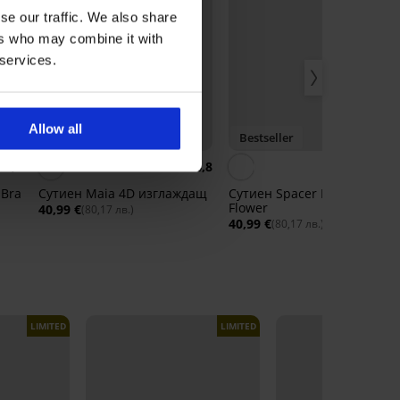
se our traffic. We also share
ers who may combine it with
 services.
Allow all
Bestseller
Bestseller
4,9
4,8
4,
 Bra
Сутиен Maia 4D изглаждащ
Сутиен Spacer Delicate
Flower
40,99 €
(80,17 лв.)
40,99 €
(80,17 лв.)
LIMITED
LIMITED