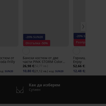
-20% SUN20
-20% SUN20
Разпродажба
Отстъпка -50%
Отстъпка -70%
остюм от
Бански костюм от две
Горнище на дамски
oda Frilly
части PINK STORM Color
Enjoy
Pop Pink
26,98 €
52,66 €
(52,77 лв.)
(102,99 лв.)
10,80 €
12,48 €
(21,12 лв.)
(24,41 лв.)
од:
SUN20
код:
SUN20
код:
Как да изберем
Сутиен