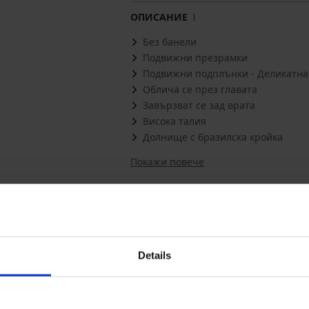
ОПИСАНИЕ
Без банели
Подвижни презрамки
Подвижни подплънки - Деликатна
Облича се през главата
Завързват се зад врата
Висока талия
Долнище с бразилска кройка
Покажи повече
Може да ви хареса
Details