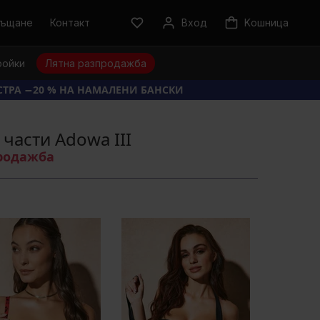
ръщане
Контакт
Вход
Kошница
ройки
Лятна разпродажба
КСТРА −20 % НА НАМАЛЕНИ БАНСКИ
части Adowa III
продажба