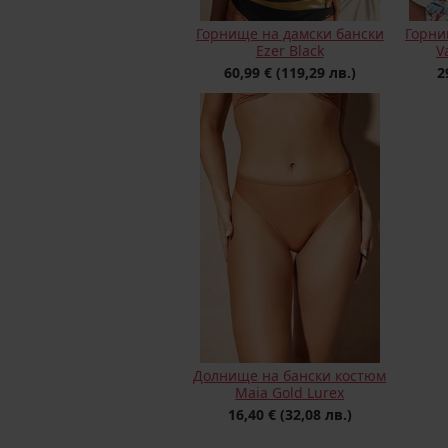
Горнище на дамски бански
Горни
Ezer Black
V
60,99 €
(119,29 лв.)
2
Долнище на бански костюм
Maia Gold Lurex
16,40 €
(32,08 лв.)