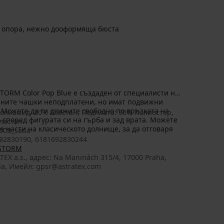
 опора, нежно дооформяща бюста
STORM Color Pop Blue е създаден от специалисти на
ълните чашки неподплатени, но имат подвижни
 Можете да ги движите свободно по връзката на
олиамид, 20% Еластан, Подплата: 90% Полиестер,
 според фигурата си на гърба и зад врата. Можете
ластан
 части на класическото долнище, за да отговаря
00B_sada
.
92830190, 6181692830244
 STORM
TEX a.s., aдрес: Na Maninách 315/4, 17000 Praha,
ia, Имейл: gpsr@astratex.com