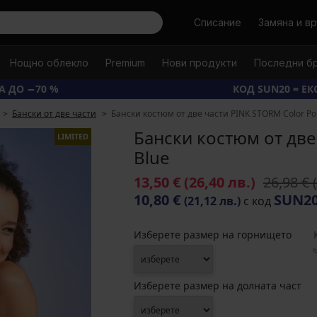
Търси
Списание
Замяна и в
Нощно облекло
Premium
Нови продукти
Последни б
А ДО −70 %
КОД SUN20 = Е
Бански от две части
Бански костюм от две части PINK STORM Color Po
Бански костюм от две
LIMITED
Blue
13,50 €
(26,40 лв.)
26,98 €
10,80 €
SUN2
(21,12 лв.)
с код
Изберете размер на горнището
Изберете размер на долната част