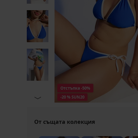
Отстъпка
-50%
-20 % SUN20
От същата колекция