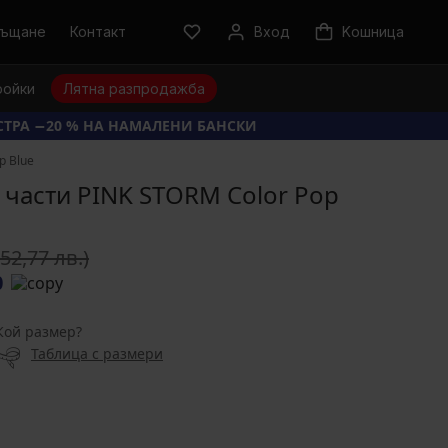
ръщане
Контакт
Вход
Kошница
ройки
Лятна разпродажба
КСТРА −20 % НА НАМАЛЕНИ БАНСКИ
p Blue
 части PINK STORM Color Pop
(52,77 лв.)
0
Кой размер?
Таблица с размери