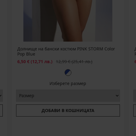
Долнище на бански костюм PINK STORM Color
Pop Blue
Намаление
Първоначална цена
6,50 €
(12,71 лв.)
12,99 €
(25,41 лв.)
Изберете размер
ДОБАВИ В КОШНИЦАТА