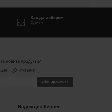
Как да изберем
Сутиен
за новите продукти?
кция
отстъпки
Абонирайте се
Надежден бизнес