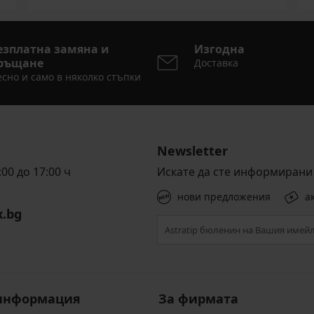
езплатна замяна и
Изгодна
ръщане
Доставка
сно и само в няколко стъпки
Newsletter
00 до 17:00 ч
Искате да сте информирани 
нови предложения
а
x.bg
информация
За фирмата