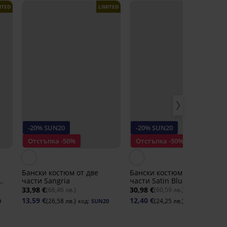
ITED
LIMITED
LIMITED
-20% SUN20
-20% SUN20
Отстъпка -50%
Отстъпка -50%
Бански костюм от две
Бански костюм от две
части Sangria
части Satin Blue VI
33,98 €
30,98 €
(66,46 лв.)
(60,59 лв.)
13,59 €
12,40 €
(26,58 лв.)
(24,25 лв.)
0
код:
SUN20
код:
SUN20