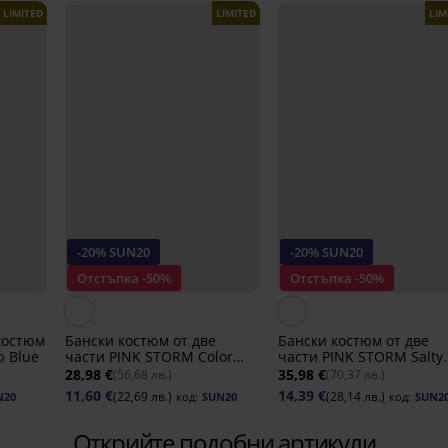
LIMITED
LIMITED
LIM
-20% SUN20
-20% SUN20
Отстъпка -50%
Отстъпка -50%
костюм
Бански костюм от две
Бански костюм от две
p Blue
части PINK STORM Color
части PINK STORM Salty
Pop Yellow
Pearl
28,98 €
35,98 €
(56,68 лв.)
(70,37 лв.)
11,60 €
14,39 €
(22,69 лв.)
(28,14 лв.)
N20
код:
SUN20
код:
SUN2
Открийте подобни артикули