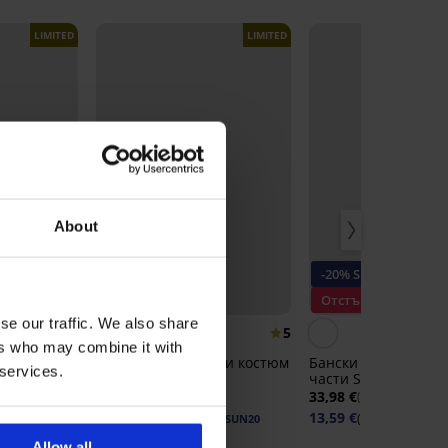
LIMITED
LIMITED
About
-20% SUN20
-20% SUN20
Отстъпка -40%
Отстъпка -50%
se our traffic. We also share
5
ers who may combine it with
т две
Долнище на бански костюм
Бански костюм от д
 services.
Crochea
части Satin Steel-bl
15,99 €
33,98 €
(31,27 лв.)
(66,46 лв.)
7,67 €
13,59 €
(15,00 лв.)
(26,58 лв.)
од:
SUN20
код:
SUN20
код:
Allow all