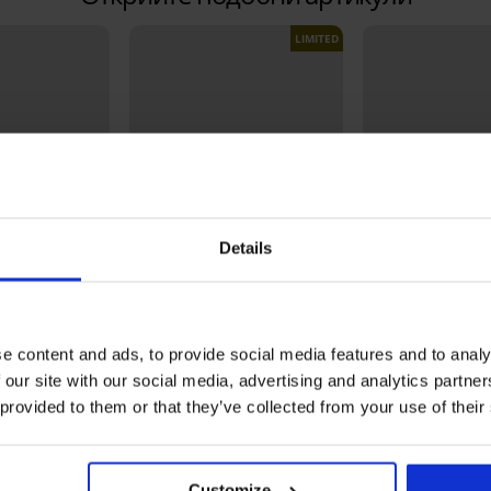
LIMITED
Details
-20% SUN20
-20% SUN20
а
Отстъпка -50%
Отстъпка -50%
0%
e content and ads, to provide social media features and to analy
 our site with our social media, advertising and analytics partn
м от две
Бански костюм от две
Бански костюм о
 provided to them or that they’ve collected from your use of their
части PINK STORM Color
части Soléa
Pop Pink I
28,98 €
33,98 €
в.)
(56,68 лв.)
(66,46 лв.)
11,60 €
13,59 €
в.)
(22,69 лв.)
(26,58 лв.)
код:
SUN20
код:
SUN20
к
Customize