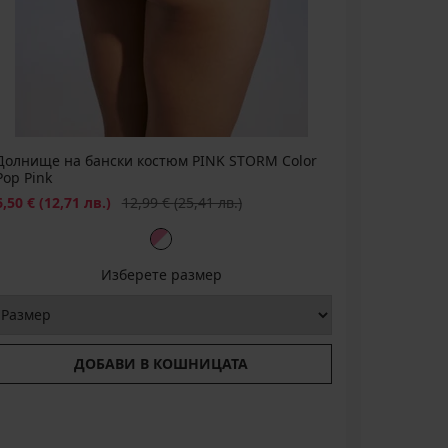
Долнище на бански костюм PINK STORM Color
Горнище 
Pop Pink
Pop Pink..
Намаление
Първоначална цена
Намаление
6,50 €
(12,71 лв.)
12,99 €
(25,41 лв.)
8,00 €
(15
Изберете размер
ДОБАВИ В КОШНИЦАТА