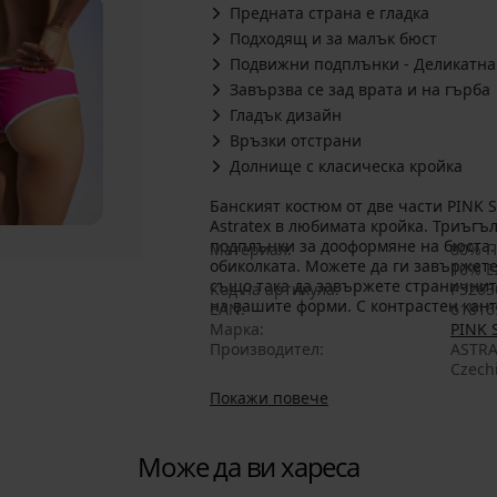
Предната страна е гладка
Подходящ и за малък бюст
Подвижни подплънки - Деликатна
Завързва се зад врата и на гърба
Гладък дизайн
Връзки отстрани
Долнище с класическа кройка
Банският костюм от две части PINK 
Astratex в любимата кройка. Триъг
подплънки за дооформяне на бюста.
Материал
80% П
обиколката. Можете да ги завържете
10% Е
също така да завържете страничните
Код на артикула
PS263
на вашите форми. С контрастен кант
EAN
61816
Марка
PINK
Производител
ASTRA
Czech
Покажи повече
Може да ви хареса