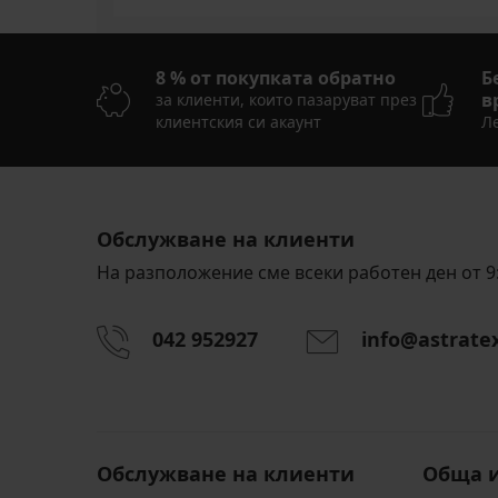
8 % от покупката обратно
Б
в
за клиенти, които пазаруват през
клиентския си акаунт
Ле
Обслужване на клиенти
На разположение сме всеки работен ден от 9:
042 952927
info@astrate
Обслужване на клиенти
Обща 