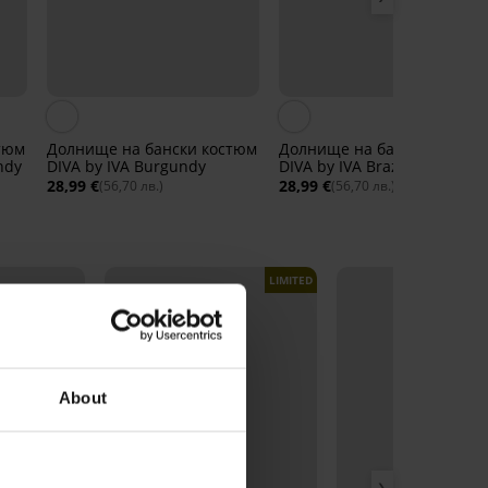
тюм
Долнище на бански костюм
Долнище на бански костю
ndy
DIVA by IVA Burgundy
DIVA by IVA Brazilky Daiquiri
28,99 €
28,99 €
(56,70 лв.)
(56,70 лв.)
LIMITED
About