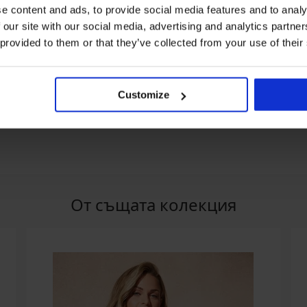
e content and ads, to provide social media features and to analy
 our site with our social media, advertising and analytics partn
 provided to them or that they’ve collected from your use of their
Отстъпка -20%
5
бански костюм
Горнище на дамски
Горнище на бан
Customize
urgundy
танкини Elsa
Nia
55,99 €
69,99 €
48,99 €
лв.)
(109,51 лв.)
(95,82 лв.)
От същата колекция