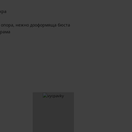
икра
 опора, нежно дооформяща бюста
арама