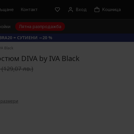
ръщане
Контакт
Вход
Kошница
ройки
Лятна разпродажба
BRA20 = СУТИЕНИ −20 %
A Black
стюм DIVA by IVA Black
€
(129,07 лв.)
 размери