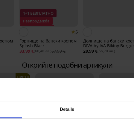
1+1 БЕЗПЛАТНО
Разпродажба
Отстъпка -50%
5
костюм
Горнище на бански костюм
Долнище на бански кос
Splash Black
DIVA by IVA Bikiny Burgu
33,99 €
67,99 €
28,99 €
(66,48 лв.)
(56,70 лв.)
Открийте подобни артикули
LIMITED
Details