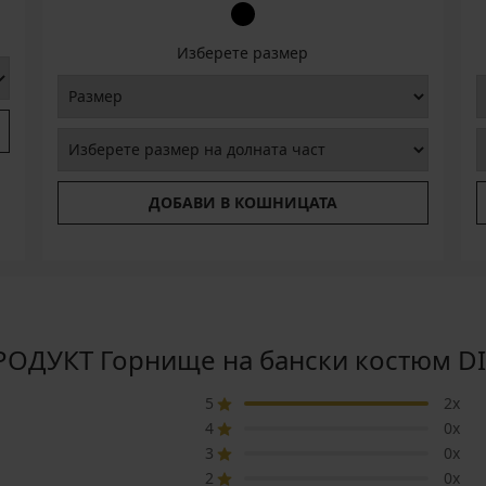
Изберете размер
ДОБАВИ В КОШНИЦАТА
ОДУКТ Горнище на бански костюм DIVA
5
2x
4
0x
3
0x
2
0x