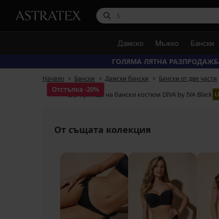
Дамско
Мъжко
Бански
ГОЛЯМА ЛЯТНА РАЗПРОДАЖБ
Начало
Бански
Дамски бански
Бански от две части
Отстъпка
-20%
L
От същата колекция