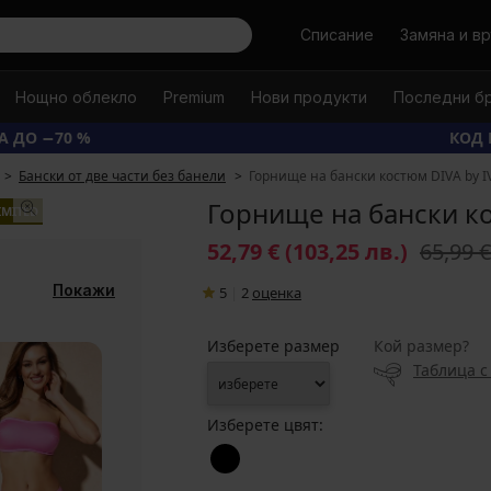
Търси
Списание
Замяна и в
Нощно облекло
Premium
Нови продукти
Последни б
А ДО −70 %
КОД 
Бански от две части без банели
Горнище на бански костюм DIVA by IV
Горнище на бански ко
IMITED
52,79 €
(103,25 лв.)
65,99 
Покажи
5
|
2
oценка
Изберете размер
Кой размер?
Таблица с
Изберете цвят: