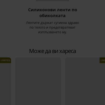
Силиконови ленти по
обиколката
Лентите държат сутиена здраво
по тялото и предотвратяват
изплъзването му.
Може да ви хареса
LIMITED
LIM