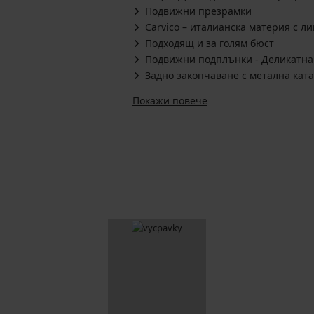
Подвижни презрамки
Carvico – италианска материя с л
Подходящ и за голям бюст
Подвижни подплънки - Деликатна
Задно закопчаване с метална кат
Покажи повече