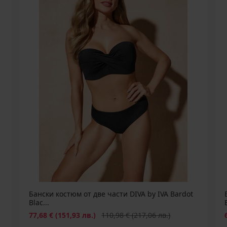
Бански костюм от две части DIVA by IVA Bardot
Blac...
Намаление
Първоначална цена
77,68 €
(151,93 лв.)
110,98 €
(217,06 лв.)