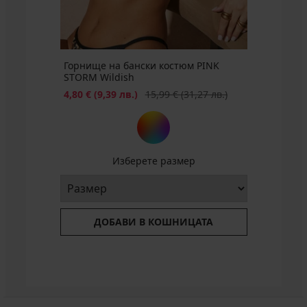
(29,98
лв.)
лв.)
лв.)
Горнище на бански костюм PINK
STORM Wildish
Намаление
Първоначална цена
4,80 €
(9,39 лв.)
15,99 €
(31,27 лв.)
Изберете размер
ДОБАВИ В КОШНИЦАТА