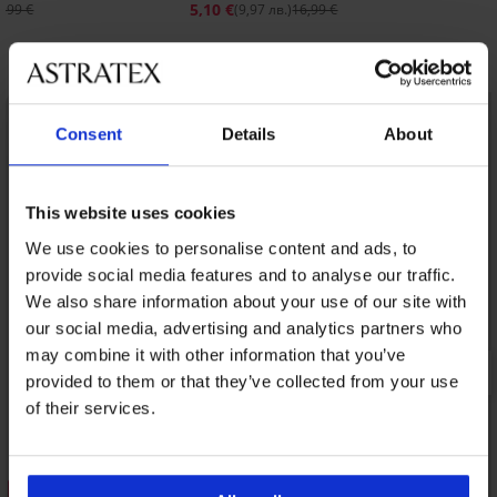
5,10 €
9,99 €
(9,97 лв.)
16,99 €
Открийте подобни артикули
LIMITED
Consent
Details
About
This website uses cookies
We use cookies to personalise content and ads, to
provide social media features and to analyse our traffic.
We also share information about your use of our site with
our social media, advertising and analytics partners who
may combine it with other information that you’ve
provided to them or that they’ve collected from your use
of their services.
1+1 БЕЗПЛАТНО
1+1 БЕЗПЛАТНО