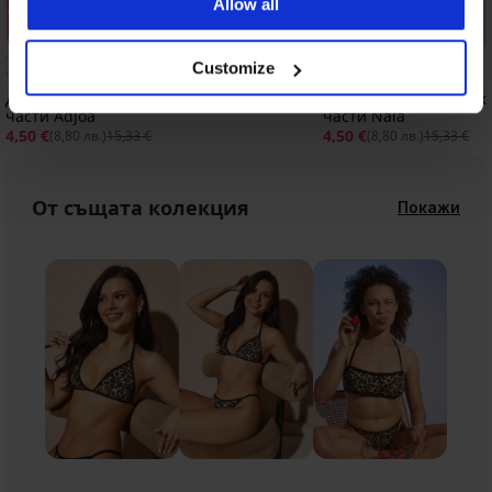
Allow all
Разпродажба
Разпродажба
Отстъпка -71%
Отстъпка -71%
Customize
Долнище на бански костюм от две
Долнище на бански к
части Adjoa
части Nala
4,50 €
4,50 €
(8,80 лв.)
15,33 €
(8,80 лв.)
15,33 €
От същата колекция
Покажи