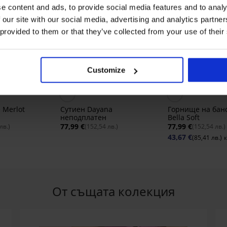
e content and ads, to provide social media features and to analy
 our site with our social media, advertising and analytics partn
 provided to them or that they’ve collected from your use of their
-20% SUN20
Customize
Отстъпка -30%
 Merlot
Сутиен Dayana
Горнище на бан
неподплатен
Bella Soft
77,99 €
77,99 €
лв.)
(152,54 лв.)
(152,54 лв.)
43,67 €
(85,41 лв.)
к
От същата колекция