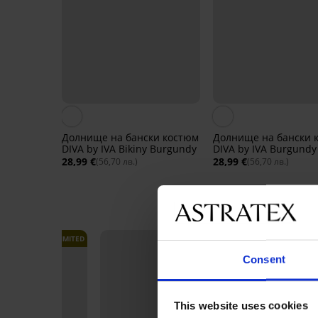
Долнище на бански костюм
Долнище на бански 
DIVA by IVA Bikiny Burgundy
DIVA by IVA Burgundy
28,99 €
28,99 €
(56,70 лв.)
(56,70 лв.)
LIMITED
LIMITED
Consent
This website uses cookies