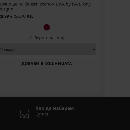
Долнище на бански костюм DIVA by IVA Bikiny
Горнище н
Burgun...
Burgun...
28,99 €
(56,70 лв.)
81,99 €
(1
Изберете размер
ДОБАВИ В КОШНИЦАТА
Как да изберем
Сутиен