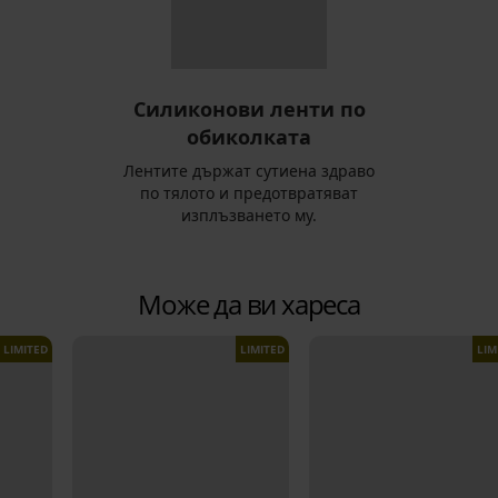
Силиконови ленти по
обиколката
Лентите държат сутиена здраво
по тялото и предотвратяват
изплъзването му.
Може да ви хареса
LIMITED
LIMITED
LIM