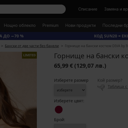
Търси
Списание
Замяна и в
Нощно облекло
Premium
Нови продукти
Последни б
А ДО −70 %
КОД SUN20 = Е
Бански от две части без банели
Горнище на бански костюм DIVA by I
Горнище на бански ко
LIMITED
65,99 €
(129,07 лв.)
Изберете размер
Кой размер?
Таблица с
Изберете цвят:
Брой: