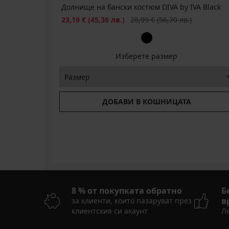
SUN20
SUN20
Долнище на бански костюм DIVA by IVA Black
Намаление
Първоначална цена
23,19 €
(45,36 лв.)
28,99 €
(56,70 лв.)
Изберете размер
ДОБАВИ В КОШНИЦАТА
8 % от покупката обратно
Б
в
за клиенти, които пазаруват през
клиентския си акаунт
Ле