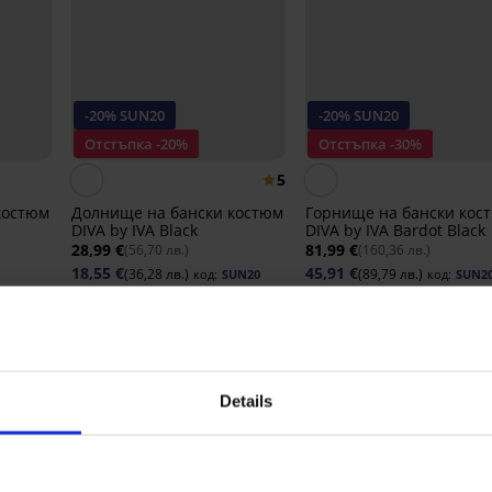
-20% SUN20
-20% SUN20
Отстъпка -20%
Отстъпка -30%
5
костюм
Долнище на бански костюм
Горнище на бански кос
DIVA by IVA Black
DIVA by IVA Bardot Black
28,99 €
81,99 €
(56,70 лв.)
(160,36 лв.)
18,55 €
45,91 €
(36,28 лв.)
(89,79 лв.)
код:
SUN20
код:
SUN2
Открийте подобни артикули
LIMITED
Details