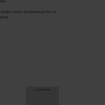
икра
 опора, нежно дооформяща бюста
арама