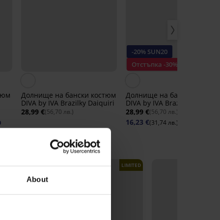
-20% SUN20
Отстъпка -30%
тюм
Долнище на бански костюм
Долнище на бански костю
DIVA by IVA Brazilky Daiquiri
DIVA by IVA Brazilky Babydol
28,99 €
28,99 €
(56,70 лв.)
(56,70 лв.)
16,23 €
(31,74 лв.)
0
код:
SUN20
LIMITED
LIMITED
About