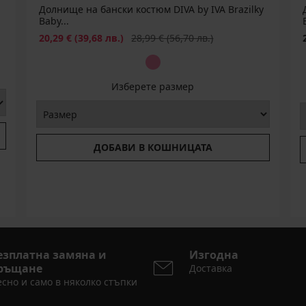
Долнище на бански костюм DIVA by IVA Brazilky
Baby...
Намаление
Първоначална цена
20,29 €
(39,68 лв.)
28,99 €
(56,70 лв.)
Изберете размер
ДОБАВИ В КОШНИЦАТА
езплатна замяна и
Изгодна
ръщане
Доставка
сно и само в няколко стъпки