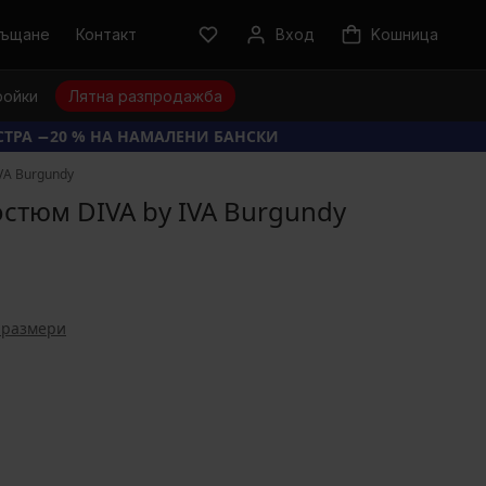
ръщане
Контакт
Вход
Kошница
ройки
Лятна разпродажба
КСТРА −20 % НА НАМАЛЕНИ БАНСКИ
VA Burgundy
стюм DIVA by IVA Burgundy
 размери