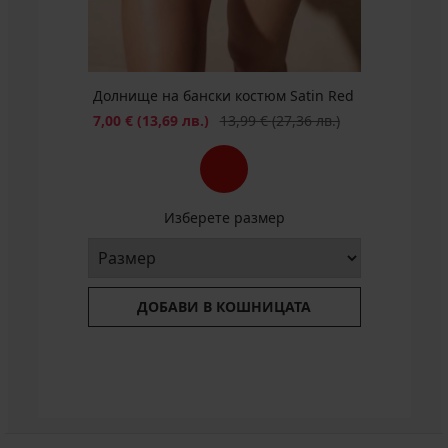
€
€
(175,99
лв.)
(175,99
(194,00
лв.)
лв.)
лв.)
Долнище на бански костюм Satin Red
Намаление
Първоначална цена
7,00 €
(13,69 лв.)
13,99 €
(27,36 лв.)
Изберете размер
ДОБАВИ В КОШНИЦАТА