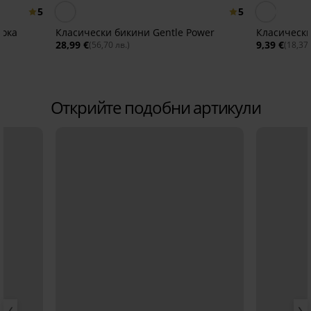
5
5
сока
Класически бикини Gentle Power
Класически
28,99 €
9,39 €
(56,70 лв.)
(18,37 
Открийте подобни артикули