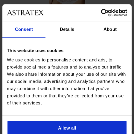
Consent
Details
About
От същата колекция
This website uses cookies
We use cookies to personalise content and ads, to
provide social media features and to analyse our traffic.
We also share information about your use of our site with
3+1 БЕЗПЛАТНО
3+1 БЕЗПЛАТНО
3+1 БЕЗПЛАТНО
3+1 БЕЗПЛАТНО
3+1 БЕЗПЛАТНО
3+1 БЕЗПЛАТНО
Разпродажба
3+1 БЕЗПЛАТНО
-20%
3+1 БЕЗПЛАТНО
3+1 БЕЗПЛАТНО
-40%
our social media, advertising and analytics partners who
may combine it with other information that you’ve
4,9
5
4
5
4,7
5
4,7
provided to them or that they’ve collected from your use
of their services.
Бикини
Kiss
Бикини
Класически
Класически
Класически
Класически
2PACK
3PACK
класически
Bianca
бикини
бикини
бикини
бикини
класически
Класически
Бикини
Invisible
класически
Laser
Pure
Laser
Giselle
бикини
бикини
Chic
Класически
Lace
с
II
с
Helen
14,99
Lana
13,99
класически
Allow all
бикини
по-
модал
Floral
BESTSELLER
€
Намаление
14,99
8,19
10,19
€
Намаление