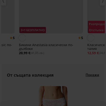
Разпрода
3+1 БЕЗПЛАТНО
Отстъпка 
5
5
ssic по-
Бикини Anastasia класически по-
Класически
дълбоки
талия
20,99 €
12,59 €
(41,05 лв.)
(24,6
От същата колекция
Покажи