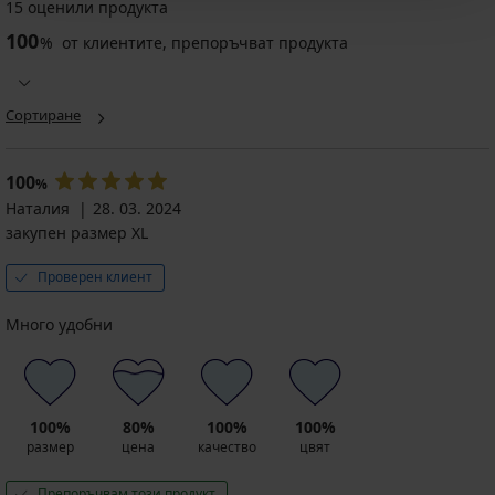
15 оценили продукта
100
%
от клиентите, препоръчват продукта
Френски
Френски
бикини
бикини
Linea
Lace
дантелени
7,79
Сортиране
9,39
€
€
(15,24
(18,37
лв.)
100
%
лв.)
промоция
Наталия
28. 03. 2024
промоция
3+1
закупен размер XL
3+1
БЕЗПЛАТНО
БЕЗПЛАТНО
6,23
Проверен клиент
7,51
€
€
(12,18
(14,69
лв.)
Много удобни
лв.)
код
код
GET20
GET20
100%
80%
100%
100%
размер
цена
качество
цвят
Препоръчвам този продукт