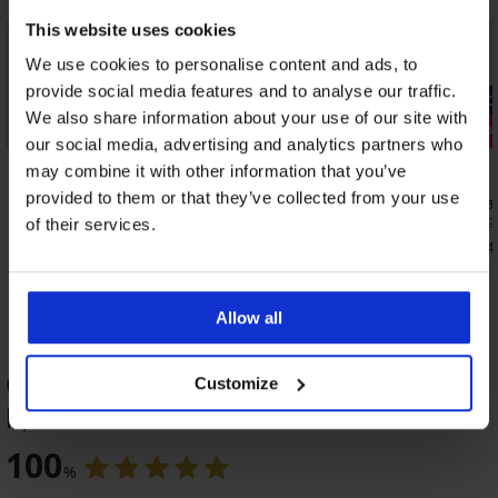
This website uses cookies
We use cookies to personalise content and ads, to
provide social media features and to analyse our traffic.
-20% GET20
-20% GET20
We also share information about your use of our site with
Разпрода
3+1 БЕЗПЛАТНО
our social media, advertising and analytics partners who
Отстъпка 
5
4,9
may combine it with other information that you’ve
provided to them or that they’ve collected from your use
Прашки Kat
26,07 €
(50,9
of their services.
Бикини Fiona класически по-дълбоки
14,55 €
(28,4
15,99 €
(31,27 лв.)
12,79 €
(25,02 лв.)
код:
GET20
Allow all
ОЦЕНКА НА ПРОДУКТ Бикини Zoe
Customize
b,ekiur
3+1 БЕЗПЛАТНО
3+1 БЕЗПЛАТНО
-20 % GET20
-20 % GET20
100
%
5