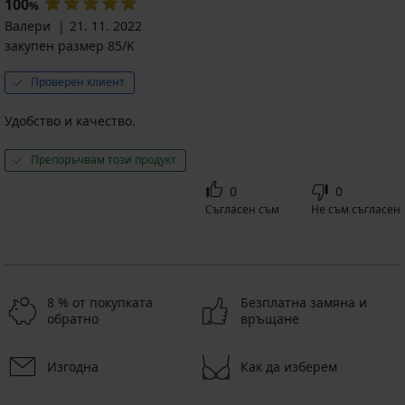
100
(113,42
€
%
€
€
€
€
€
лв.)
32,99
Намаление
18,89
лв.)
(256,20
Валери
21. 11. 2022
(39,10
(105,60
(72,35
(76,98
(34,48
€
€
лв.)
лв.)
лв.)
лв.)
лв.)
лв.)
закупен размер 85/K
(64,52
(36,95
лв.)
лв.)
Проверен клиент
Първоначална цена
26,99
€
Удобство и качество.
(52,79
лв.)
Препоръчвам този продукт
0
0
Съгласен съм
Не съм съгласен
8 % от покупката
Безплатна замяна и
обратно
връщане
Изгодна
Как да изберем