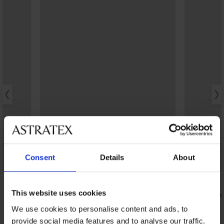
Consent
Details
About
PREMIUM
This website uses cookies
Дантелено боди Selmark Manuela
Стягащо бо
130,99 €
51,99 €
(256,19 лв.)
(101,
We use cookies to personalise content and ads, to
provide social media features and to analyse our traffic.