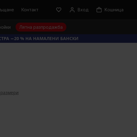
ръщане
Контакт
Вход
Kошница
ройки
Лятна разпродажба
КСТРА −20 % НА НАМАЛЕНИ БАНСКИ
 размери