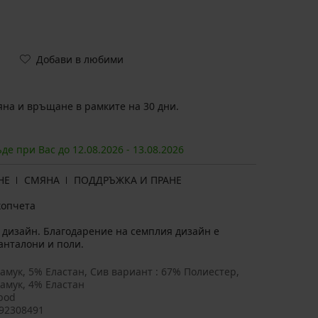
Добави в любими
на и връщане в рамките на 30 дни.
ъде при Вас до
12.08.
2026
-
13.08.
2026
НЕ
СМЯНА
ПОДДРЪЖКА И ПРАНЕ
копчета
 дизайн. Благодарение на семплия дизайн е
анталони и поли.
амук, 5% Еластан, Сив вариант : 67% Полиестер,
амук, 4% Еластан
bod
92308491