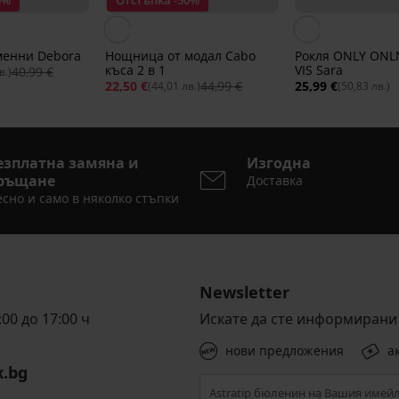
0%
Отстъпка -50%
менни Debora
Нощница от модал Cabo
Рокля ONLY ONLN
къса 2 в 1
VIS Sara
40,99 €
в.)
22,50 €
44,99 €
25,99 €
(44,01 лв.)
(50,83 лв.)
езплатна замяна и
Изгодна
ръщане
Доставка
сно и само в няколко стъпки
Newsletter
00 до 17:00 ч
Искате да сте информирани 
нови предложения
а
x.bg