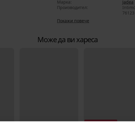
Марка
Jadea
Производител
Intimo
76123 
Покажи повече
Може да ви хареса
Разпродажба
Отстъпка -30%
Отстъпка -70%