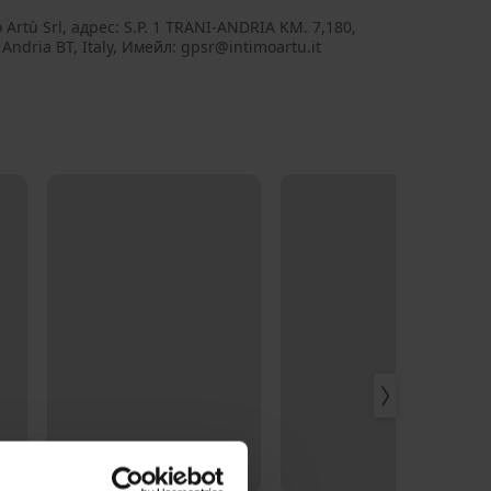
 Artù Srl, aдрес: S.P. 1 TRANI-ANDRIA KM. 7,180,
Andria BT, Italy, Имейл: gpsr@intimoartu.it