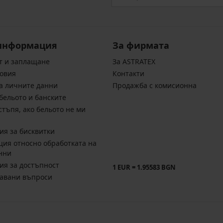
информация
За фирмата
т и заплащане
За ASTRATEX
овия
Контакти
а личните данни
Продажба с комисионна
бельото и банските
стъпя, ако бельото не ми
ия за бисквитки
ия относно обработката на
нни
ия за достъпност
1 EUR = 1.95583 BGN
давани въпроси