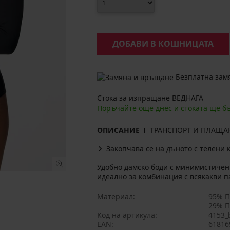
ДОБАВИ В КОШНИЦАТА
Безплатна замя
Стока за изпращане ВЕДНАГА
Поръчайте още днес и стоката ще б
ОПИСАНИЕ
ТРАНСПОРТ И ПЛАЩА
Закопчава се на дъното с телени 
Удобно дамско боди с минимистичен
идеално за комбинация с всякакви п
Материал
95% П
29% П
Код на артикула
4153_
EAN
61816