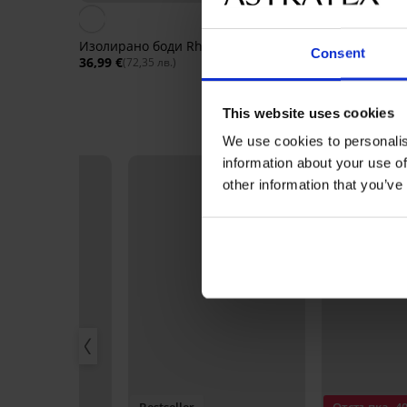
Изолирано боди Rhonda
Дамско боди Maddal
Consent
36,99 €
12,90 €
42,99 
(72,35 лв.)
(25,23 лв.)
This website uses cookies
We use cookies to personalis
information about your use of
other information that you’ve