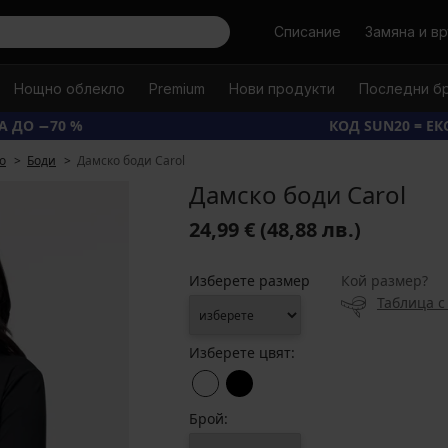
Търси
Списание
Замяна и в
Нощно облекло
Premium
Нови продукти
Последни б
А ДО −70 %
КОД SUN20 = Е
о
Боди
Дамско боди Carol
Дамско боди Carol
24,99 €
(48,88 лв.)
Изберете размер
Кой размер?
Таблица с
Изберете цвят:
Брой: