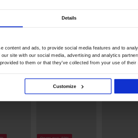
5
5
ena
Дамско памучно боди El
Details
€
6,00 €
19,99 €
(11,73 лв.)
Боди Demi Rose I
18,89 €
26,99 €
(36,95 лв.)
Открийте подобни артикули
e content and ads, to provide social media features and to analy
 our site with our social media, advertising and analytics partn
LIMITED
 provided to them or that they’ve collected from your use of their
Customize