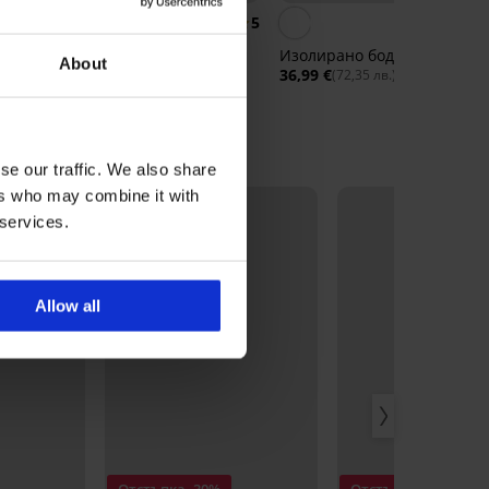
5
5
isa
Боди Demi с прозирни
Изолирано боди Blanca
About
ръкави
36,99 €
(72,35 лв.)
32,99 €
(64,52 лв.)
se our traffic. We also share
ers who may combine it with
LIMITED
 services.
Allow all