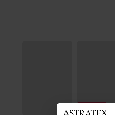
Разпродажба
Отстъпка -70%