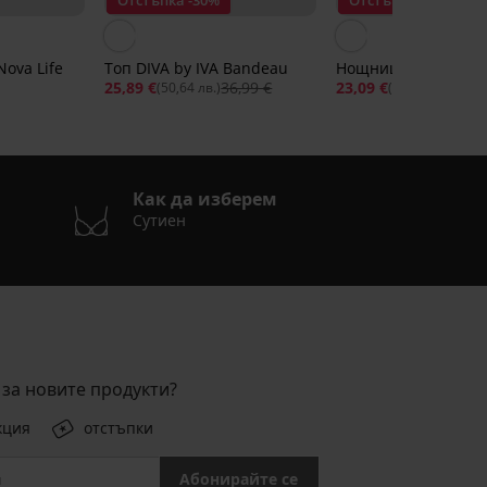
Отстъпка -30%
Отстъпка -30%
ova Life
Топ DIVA by IVA Bandeau
Нощница Deep Slee
25,89 €
36,99 €
23,09 €
32,9
(50,64 лв.)
(45,16 лв.)
Как да изберем
Сутиен
за новите продукти?
кция
отстъпки
Абонирайте се