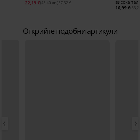
висока тал
22,19 €
(43,40 лв.)
37,32 €
16,99 €
(33,2
Открийте подобни артикули