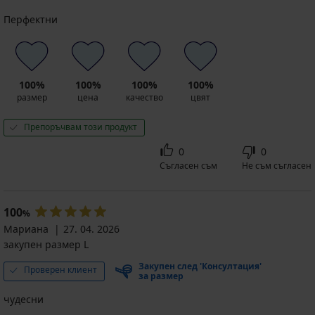
Перфектни
100%
100%
100%
100%
размер
цена
качество
цвят
Препоръчвам този продукт
0
0
Съгласен съм
Не съм съгласен
100
%
Мариана
27. 04. 2026
закупен размер L
Закупен след 'Консултация'
Проверен клиент
за размер
чудесни