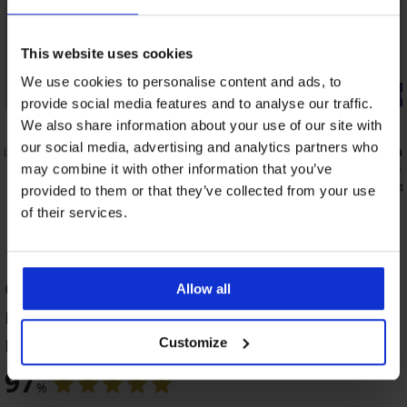
This website uses cookies
We use cookies to personalise content and ads, to
-20% BRA20
-20% BRA2
provide social media features and to analyse our traffic.
5
4,8
We also share information about your use of our site with
our social media, advertising and analytics partners who
вижни
Сутиен Katia подплатен с подвижни
Сутиен Kla
подплънки
53,99 €
(105,
may combine it with other information that you’ve
55,99 €
(109,51 лв.)
43,19 €
(84,4
provided to them or that they’ve collected from your use
44,79 €
(87,60 лв.)
код:
BRA20
of their services.
ОЦЕНКА НА ПРОДУКТ Сутиен Rikka
Allow all
неподплатен протетичен за след
мастектомия
-20 % BRA20
-20 % BRA20
-27%
Customize
97
4,9
%
Протетичен