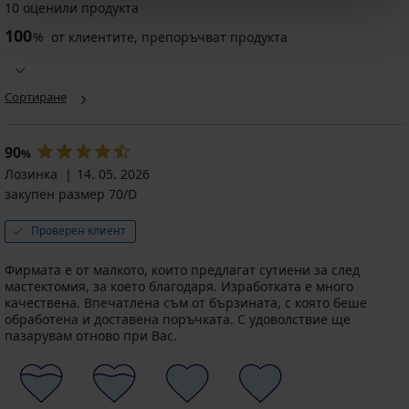
сутиен
10 оценили продукта
Протетичен
Mystic
сутиен
100
Lace
%
от клиентите, препоръчват продукта
July
Сутиен
неподплатен
неподплатен
Loretha
без
Намаление
34,99
неподплатен
бане...
€
Сортиране
за
49,99
(68,43
след
€
мастектомия
лв.)
(97,77
44,99
Първоначална цена
47,99
90
%
лв.)
€
€
Лозинка
14. 05. 2026
39,99
(93,86
(87,99
закупен размер 70/D
€
лв.)
лв.)
(78,21
35,99
лв.)
Проверен клиент
€
код
(70,39
BRA20
Фирмата е от малкото, които предлагат сутиени за след
лв.)
мастектомия, за което благодаря. Изработката е много
код
качествена. Впечатлена съм от бързината, с която беше
BRA20
обработена и доставена поръчката. С удоволствие ще
пазарувам отново при Вас.