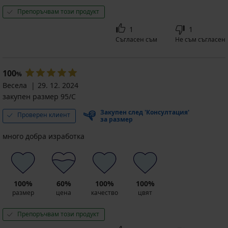
Препоръчвам този продукт
1
1
Съгласен съм
Не съм съгласен
100
%
Весела
29. 12. 2024
закупен размер 95/C
Закупен след 'Консултация'
Проверен клиент
за размер
много добра изработка
100%
60%
100%
100%
размер
цена
качество
цвят
Препоръчвам този продукт