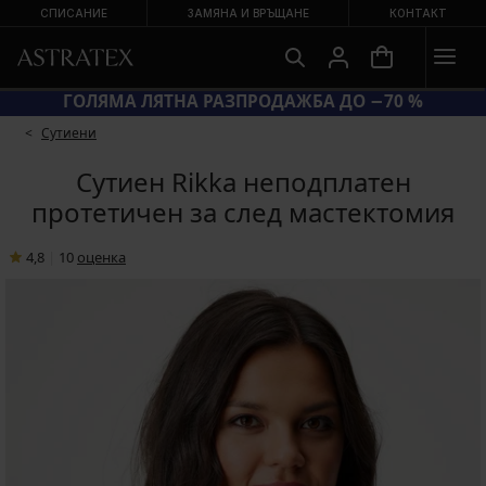
СПИСАНИЕ
ЗАМЯНА И ВРЪЩАНЕ
КОНТАКТ
КОД BRA20 = СУТИЕНИ −20 %
Сутиени
Сутиен Rikka неподплатен
протетичен за след мастектомия
4,8
|
10
oценка