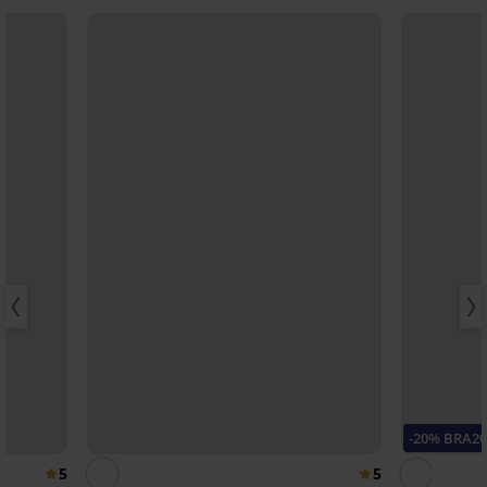
-20% BRA2
5
5