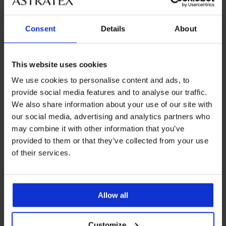
Consent
Details
About
От същата колекция
This website uses cookies
We use cookies to personalise content and ads, to
provide social media features and to analyse our traffic.
We also share information about your use of our site with
3+1 БЕЗПЛАТНО
3+1 БЕЗПЛАТНО
-40%
3+1 БЕЗПЛАТНО
3+1 БЕЗПЛАТНО
3+1 БЕЗПЛАТНО
Разпродажба
3+1 БЕЗПЛАТНО
Разпродажба
3+1 БЕЗПЛАТНО
-50%
-30%
IMITED
LIMITED
our social media, advertising and analytics partners who
may combine it with other information that you’ve
4,3
5
provided to them or that they’ve collected from your use
Класически
PREMIUM
of their services.
бикини
Класически
PREMIUM
Класически
Lottа
бикини
Класически
Бикини
Класически
Бикини
Класически
бикини
с
Класически
Millie
бикини
Anastasia
бикини
Misha
бикини
Calvin
по-
бикини
с
Violeta
класически
DIVA
класически
Cotton
Klein
висока
Класически
Elomi
висока
с
по-
by
по-
Classic
Allow all
Heritage
талия
бикини
Cate
талия
висока
дълбоки
IVA
дълбоки
по-
Athletic
Sophie
Намаление
Allure
21,59
талия
с
дълбоки
28,99
20,99
15,99
с...
по-
с
€
висока
€
Намаление
18,99
14,69
€
€
дълбоки
32,99
висока
Customize