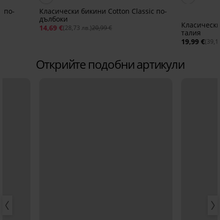
с по-
Класически бикини Cotton Classic по-
дълбоки
Класически
14,69 €
(28,73 лв.)
20,99 €
талия
19,99 €
(39,1
Открийте подобни артикули