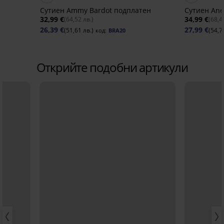
н
Сутиен Ammy Bardot подплатен
Сутиен Ane
32,99 €
34,99 €
(64,52 лв.)
(68,4
26,39 €
27,99 €
(51,61 лв.)
(54,7
код:
BRA20
Открийте подобни артикули