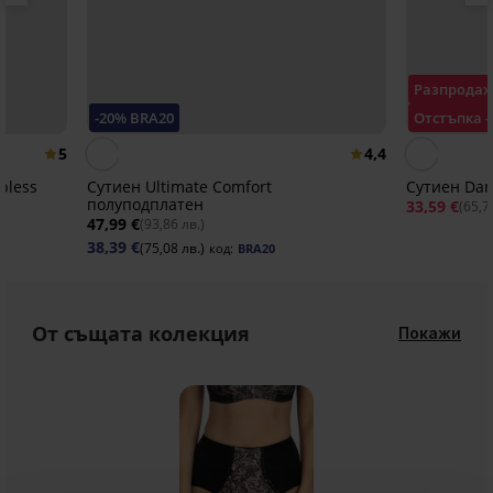
Разпрода
-20% BRA20
Отстъпка -
5
4,4
pless
Сутиен Ultimate Comfort
Сутиен Dan
полуподплатен
33,59 €
(65,7
47,99 €
(93,86 лв.)
38,39 €
(75,08 лв.)
код:
BRA20
От същата колекция
Покажи