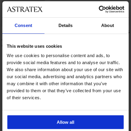
-20% BRA20
Consent
Details
About
5
5
дплатен
Сутиен Evolution I полуподплатен
40,99 €
7,99 €
(80,17 лв.)
This website uses cookies
32,79 €
(64,13 лв.)
код:
BRA20
We use cookies to personalise content and ads, to
provide social media features and to analyse our traffic.
We also share information about your use of our site with
От същата колекция
Покажи
our social media, advertising and analytics partners who
may combine it with other information that you’ve
provided to them or that they’ve collected from your use
of their services.
Allow all