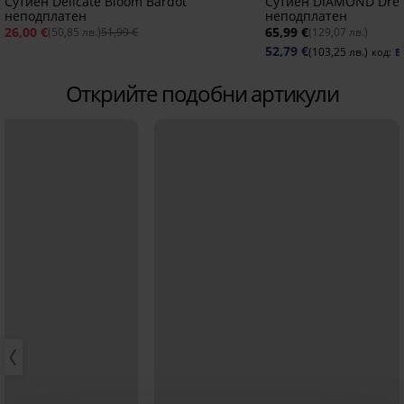
Сутиен Delicate Bloom Bardot
Сутиен DIAMOND Dre
неподплатен
неподплатен
26,00 €
65,99 €
(50,85 лв.)
51,99 €
(129,07 лв.)
52,79 €
(103,25 лв.)
код:
B
Открийте подобни артикули