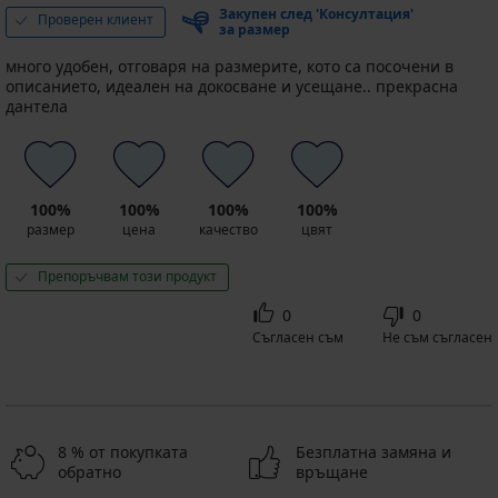
Закупен след 'Консултация'
Проверен клиент
за размер
много удобен, отговаря на размерите, кото са посочени в
описанието, идеален на докосване и усещане.. прекрасна
дантела
100%
100%
100%
100%
размер
цена
качество
цвят
Препоръчвам този продукт
0
0
Съгласен съм
Не съм съгласен
8 % от покупката
Безплатна замяна и
обратно
връщане