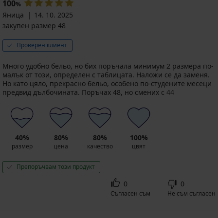
100
%
Яница
14. 10. 2025
закупен размер 48
Проверен клиент
Много удобно бельо, но бих поръчала минимум 2 размера по-
малък от този, определен с таблицата. Наложи се да заменя.
Но като цяло, прекрасно бельо, особено по-студените месеци
предвид дълбочината. Поръчах 48, но смених с 44
40%
80%
80%
100%
размер
цена
качество
цвят
Препоръчвам този продукт
0
0
Съгласен съм
Не съм съгласен