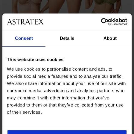
От същата колекция
Consent
Details
About
This website uses cookies
3+1 БЕЗПЛАТНО
Разпродажба
Разпродажба
3+1 БЕЗПЛАТНО
3+1 БЕЗПЛАТНО
3+1 БЕЗПЛАТНО
3+1 БЕЗПЛАТНО
Разпродажба
3+1 БЕЗПЛАТНО
3+1 БЕЗПЛАТНО
-41%
-50%
-50%
We use cookies to personalise content and ads, to
provide social media features and to analyse our traffic.
5
We also share information about your use of our site with
Бикини
our social media, advertising and analytics partners who
Tulip
Класически
PREMIUM
класически
бикини
may combine it with other information that you’ve
Класически
Бикини
Класически
PREMIUM
по-
Класически
Evolution
бикини
Sonata
бикини
provided to them or that they’ve collected from your use
Бикини
дълбоки
PREMIUM
бикини
с
Бикини
DIVA
класически
Gia
Luisse
Класически
of their services.
Elomi
Намаление
12,49
по-
Fantasie
by
по-
с
Класически
класически
бикини
Cate
висока
€
Smoothease
IVA
дълбоки
висока
бикини
32,99
Sophie
Allure
талия
класически
(24,43
с
талия
Намаление
Selmark
22,19
по-
с
€
по-
висока
I
20,99
лв.)
One
€
дълбоки
висока