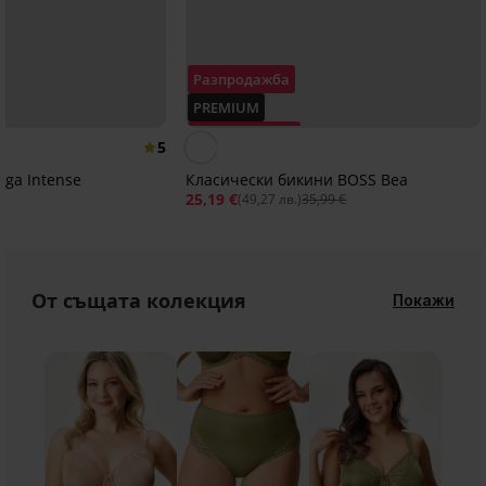
Разпродажба
PREMIUM
Отстъпка -30%
5
Iga Intense
Класически бикини BOSS Bea
25,19 €
(49,27 лв.)
35,99 €
От същата колекция
Покажи