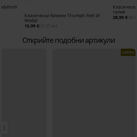
Ladyform
Класически
талия
Класически бикини Triumph Feel of
28,99 €
(56,7
Modal
15,99 €
(31,27 лв.)
Открийте подобни артикули
LIMITED