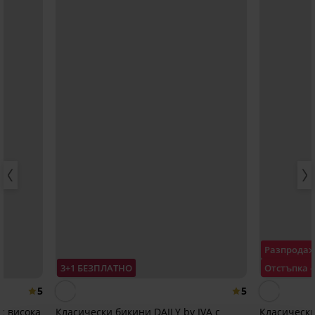
Разпрода
3+1 БЕЗПЛАТНО
Отстъпка -
5
5
 с висока
Класически бикини DAILY by IVA с
Класически