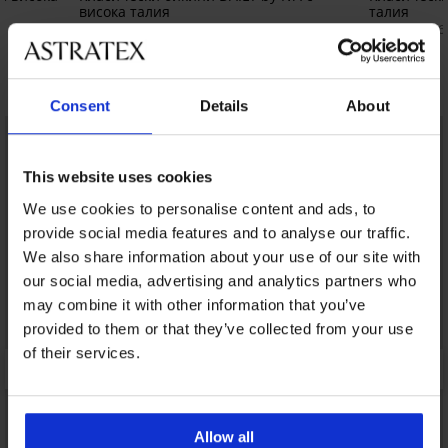
висока талия
талия
26,99 €
12,59 €
(52,79 лв.)
(24,6
Открийте подобни артикули
Consent
Details
About
LIMITED
This website uses cookies
We use cookies to personalise content and ads, to
provide social media features and to analyse our traffic.
We also share information about your use of our site with
our social media, advertising and analytics partners who
may combine it with other information that you’ve
provided to them or that they’ve collected from your use
of their services.
Allow all