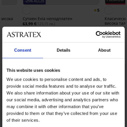
-25% ALL25
Отстъпка -
5
 висока
Сутиен Evia неподплатен
Класически
висока тал
63,99 €
(125,15 лв.)
22,00 €
(43,0
47,99 €
(93,86 лв.)
код:
ALL25
Consent
Details
About
Открийте подобни артикули
LIMITED
LIMITED
This website uses cookies
We use cookies to personalise content and ads, to
provide social media features and to analyse our traffic.
We also share information about your use of our site with
our social media, advertising and analytics partners who
may combine it with other information that you’ve
provided to them or that they’ve collected from your use
of their services.